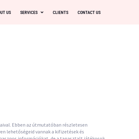
UT US
SERVICES
CLIENTS
CONTACT US
tunk és
 a Stake
ékaival. Ebben az útmutatóban részletesen
n lehetőségeid vannak a kifizetések és
hasznos információkat, de a tapasztalt játékosok