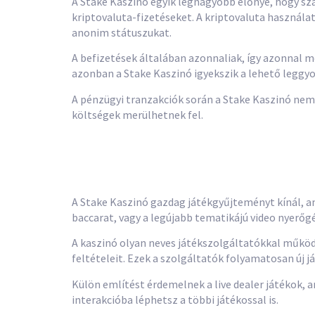
A Stake Kaszinó egyik legnagyobb előnye, hogy szá
kriptovaluta-fizetéseket. A kriptovaluta használ
anonim státuszukat.
A befizetések általában azonnaliak, így azonnal m
azonban a Stake Kaszinó igyekszik a lehető legg
A pénzügyi tranzakciók során a Stake Kaszinó nem 
költségek merülhetnek fel.
Játékok és 
A Stake Kaszinó gazdag játékgyűjteményt kínál, ame
baccarat, vagy a legújabb tematikájú video nyerőgé
A kaszinó olyan neves játékszolgáltatókkal működik
feltételeit. Ezek a szolgáltatók folyamatosan új j
Külön említést érdemelnek a live dealer játékok, a
interakcióba léphetsz a többi játékossal is.