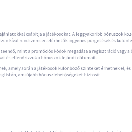
jánlatokkal csábítja a játékosokat. A leggyakoribb bónuszok köz
Ezen kívül rendszeresen elérhetők ingyenes pörgetések és különl
eendő, mint a promóciós kódok megadása a regisztráció vagy a be
at és ellenőrizzük a bónuszok lejárati dátumait.
ek, amely során a játékosok különböző szinteket érhetnek el, és
nglistán, ami újabb bónuszlehetőségeket biztosít.
 és Befizetések 