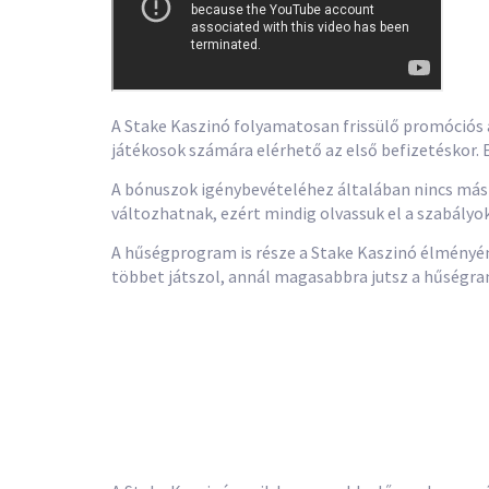
A Stake Kaszinó folyamatosan frissülő promóciós a
játékosok számára elérhető az első befizetéskor. 
A bónuszok igénybevételéhez általában nincs más t
változhatnak, ezért mindig olvassuk el a szabályok
A hűségprogram is része a Stake Kaszinó élményén
többet játszol, annál magasabbra jutsz a hűségra
Kifizetések
Kaszinóban