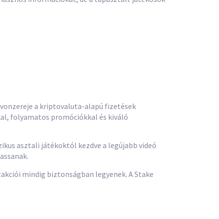
zinót
vonzereje a kriptovaluta-alapú fizetések
al, folyamatos promóciókkal és kiváló
ikus asztali játékoktól kezdve a legújabb videó
hassanak.
zakciói mindig biztonságban legyenek. A Stake
 Stake