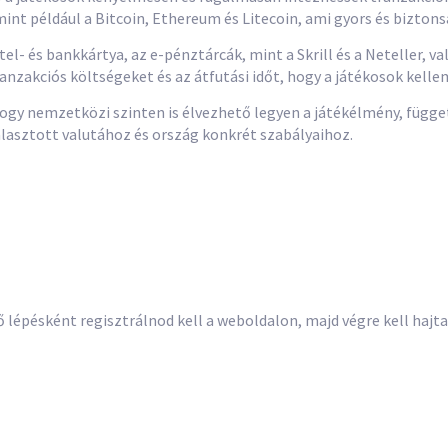
nt például a Bitcoin, Ethereum és Litecoin, ami gyors és biztonsá
tel- és bankkártya, az e-pénztárcák, mint a Skrill és a Neteller, 
ranzakciós költségeket és az átfutási időt, hogy a játékosok ke
ogy nemzetközi szinten is élvezhető legyen a játékélmény, függet
álasztott valutához és ország konkrét szabályaihoz.
dések (FAQ)
átszani a Stake Kaszinó
lépésként regisztrálnod kell a weboldalon, majd végre kell hajta
ovalutákkal történő fizet