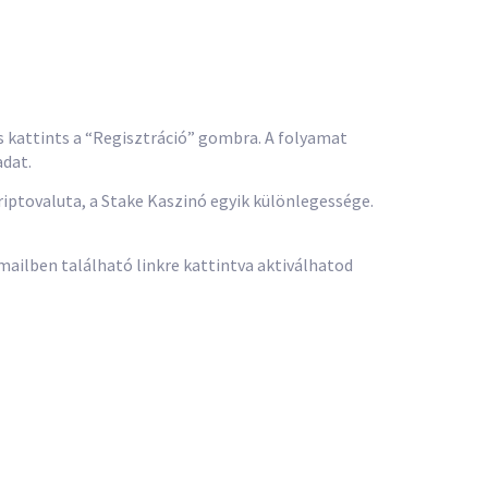
és kattints a “Regisztráció” gombra. A folyamat
adat.
riptovaluta, a Stake Kaszinó egyik különlegessége.
mailben található linkre kattintva aktiválhatod
érhetősége