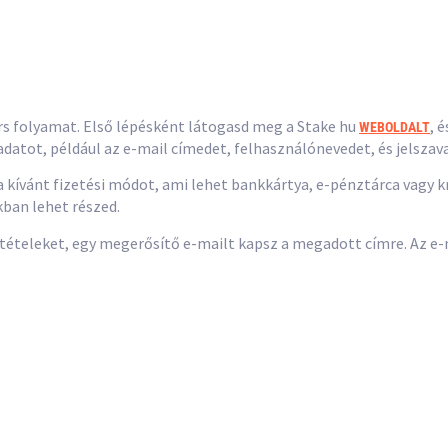
?
rs folyamat. Első lépésként látogasd meg a Stake hu
, 
WEBOLDALT
atot, például az e-mail címedet, felhasználónevedet, és jelszav
a kívánt fizetési módot, ami lehet bankkártya, e-pénztárca vagy k
ban lehet részed.
ltételeket, egy megerősítő e-mailt kapsz a megadott címre. Az e-
s Promóciók El