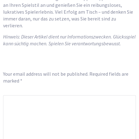
an Ihren Spielstil an und genießen Sie ein reibungsloses,
lukratives Spielerlebnis. Viel Erfolg am Tisch – und denken Sie
immer daran, nur das zu setzen, was Sie bereit sind zu
verlieren.
Hinweis: Dieser Artikel dient nur Informationszwecken. Glücksspiel
kann süchtig machen. Spielen Sie verantwortungsbewusst.
Leave a Reply
Your email address will not be published.
Required fields are
marked
*
COMMENT
*