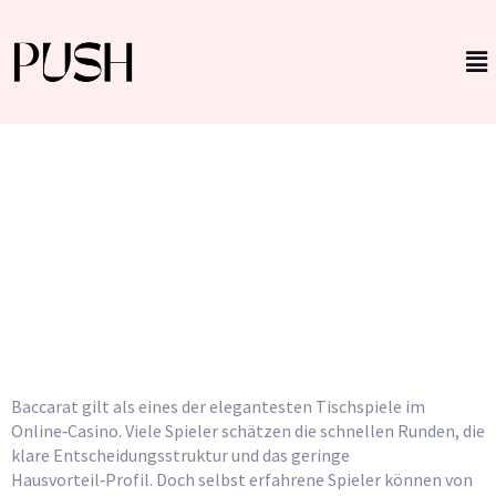
3 Experten‑Tipps für
das perfekte
Baccarat‑Spiel mit
Bonus‑Boost im N1
Casino
Baccarat gilt als eines der elegantesten Tischspiele im
Online‑Casino. Viele Spieler schätzen die schnellen Runden, die
klare Entscheidungsstruktur und das geringe
Hausvorteil‑Profil. Doch selbst erfahrene Spieler können von