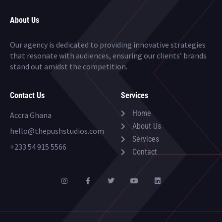
About Us
Our agency is dedicated to providing innovative strategies
that resonate with audiences, ensuring our clients’ brands
stand out amidst the competition.
Contact Us
Services
Home
Accra Ghana
About Us
hello@thepushstudios.com
Services
+233 54 915 5566
Contact