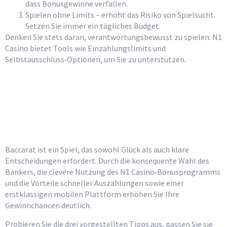
dass Bonusgewinne verfallen.
Spielen ohne Limits – erhöht das Risiko von Spielsucht.
Setzen Sie immer ein tägliches Budget.
Denken Sie stets daran, verantwortungsbewusst zu spielen. N1
Casino bietet Tools wie Einzahlungslimits und
Selbstausschluss‑Optionen, um Sie zu unterstützen.
Fazit: Mit Strategie,
Bonus und Service zum
Baccarat‑Erfolg
Baccarat ist ein Spiel, das sowohl Glück als auch klare
Entscheidungen erfordert. Durch die konsequente Wahl des
Bankers, die clevere Nutzung des N1 Casino‑Bonusprogramms
und die Vorteile schneller Auszahlungen sowie einer
erstklassigen mobilen Plattform erhöhen Sie Ihre
Gewinnchancen deutlich.
Probieren Sie die drei vorgestellten Tipps aus, passen Sie sie