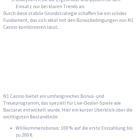
Einsatz nur bei klaren Trends an.
Durch diese stabile Grundstrategie schaffen Sie ein solides
Fundament, das sich ideal mit den Bonusbedingungen von N1
Casino kombinieren lässt.
2. Bonus‑Boost gezielt
einsetzen: Wie das N1
Casino‑Treueprogramm
Ihr Spiel verbessert
N1 Casino bietet ein umfangreiches Bonus‑ und
Treueprogramm, das speziell für Live‑Dealer‑Spiele wie
Baccarat entwickelt wurde. Hier ein kurzer Überblick über die
wichtigsten Bestandteile:
Willkommensbonus: 100 % auf die erste Einzahlung bis
zu 200 €.