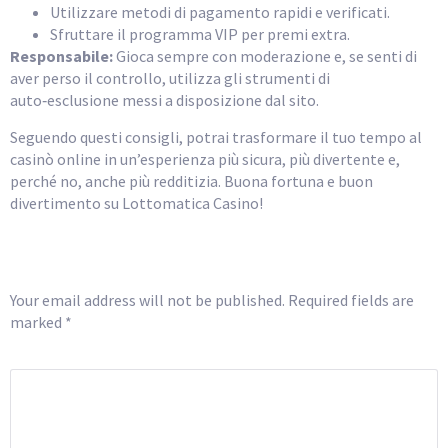
Utilizzare metodi di pagamento rapidi e verificati.
Sfruttare il programma VIP per premi extra.
Responsabile:
Gioca sempre con moderazione e, se senti di
aver perso il controllo, utilizza gli strumenti di
auto‑esclusione messi a disposizione dal sito.
Seguendo questi consigli, potrai trasformare il tuo tempo al
casinò online in un’esperienza più sicura, più divertente e,
perché no, anche più redditizia. Buona fortuna e buon
divertimento su Lottomatica Casino!
Leave a Reply
Your email address will not be published.
Required fields are
marked
*
COMMENT
*