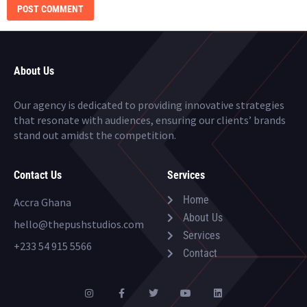
About Us
Our agency is dedicated to providing innovative strategies
that resonate with audiences, ensuring our clients’ brands
stand out amidst the competition.
Contact Us
Services
Home
Accra Ghana
About Us
hello@thepushstudios.com
Services
+233 54 915 5566
Contact