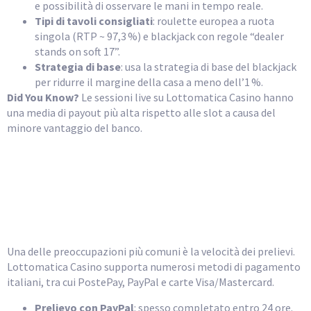
e possibilità di osservare le mani in tempo reale.
Tipi di tavoli consigliati
: roulette europea a ruota
singola (RTP ~ 97,3 %) e blackjack con regole “dealer
stands on soft 17”.
Strategia di base
: usa la strategia di base del blackjack
per ridurre il margine della casa a meno dell’1 %.
Did You Know?
Le sessioni live su Lottomatica Casino hanno
una media di payout più alta rispetto alle slot a causa del
minore vantaggio del banco.
4. Scegli Metodi di
Pagamento Veloci e
Sicuri
Una delle preoccupazioni più comuni è la velocità dei prelievi.
Lottomatica Casino supporta numerosi metodi di pagamento
italiani, tra cui PostePay, PayPal e carte Visa/Mastercard.
Prelievo con PayPal
: spesso completato entro 24 ore.