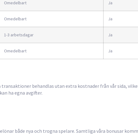
Omedelbart
Ja
Omedelbart
Ja
1-3 arbetsdagar
Ja
Omedelbart
Ja
lla transaktioner behandlas utan extra kostnader från vår sida, vilk
kan ha egna avgifter.
mt Kampanjer
lönar både nya och trogna spelare. Samtliga våra bonusar komme