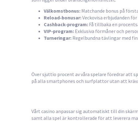
Välkomstbonus:
Matchande bonus på första
Reload-bonusar:
Veckovisa erbjudanden fö
Cashback-program:
Få tillbaka en procentsa
VIP-program:
Exklusiva förmåner och perso
Turneringar:
Regelbundna tävlingar med fin
Mobilanpas
Över sjuttio procent av våra spelare föredrar att s
på alla smartphones och surfplattor utan att krä
Responsiv Design f
Vårt casino anpassar sig automatiskt till din sk
samt alla spel är kontrollerade för att leverera m
Kundsuppor