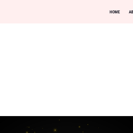
HOME
A
asino – Din
diga Guide f
evelsen