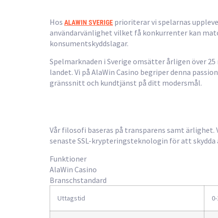
Hos
prioriterar vi spelarnas upplev
ALAWIN SVERIGE
användarvänlighet vilket få konkurrenter kan match
konsumentskyddslagar.
Spelmarknaden i Sverige omsätter årligen över 25 mi
landet. Vi på AlaWin Casino begriper denna passio
gränssnitt och kundtjänst på ditt modersmål.
Vad Gör Oss Specie
Vår filosofi baseras på transparens samt ärlighet. 
senaste SSL-krypteringsteknologin för att skydda 
Funktioner
AlaWin Casino
Branschstandard
Uttagstid
0-