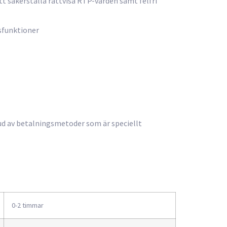
att säkerställa rättvisa RTP-värden samt felfri
sfunktioner
bud av betalningsmetoder som är speciellt
0-2 timmar