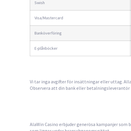
Swish
Visa/Mastercard
Banköverföring
E-plånböcker
Inga Dolda Avgifter
Vi tar inga avgifter för insättningar eller uttag. A
Observera att din bank eller betalningsleverantör 
Bonusar sa
AlaWin Casino erbjuder generösa kampanjer som be
som ligger under branschgenomsnittet.