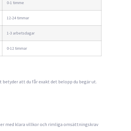
0-1 timme
12-24 timmar
1-3 arbetsdagar
0-12 timmar
et betyder att du får exakt det belopp du begär ut.
r med klara villkor och rimliga omsättningskrav