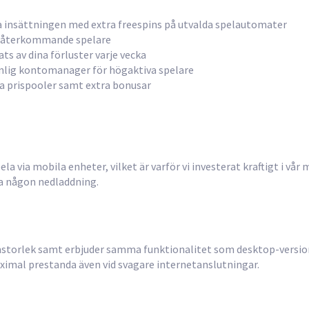
 insättningen med extra freespins på utvalda spelautomater
r återkommande spelare
ts av dina förluster varje vecka
nlig kontomanager för högaktiva spelare
a prispooler samt extra bonusar
sad Spelupplev
pela via mobila enheter, vilket är varför vi investerat kraftigt i 
va någon nedladdning.
ör Samtliga Enheter
ärmstorlek samt erbjuder samma funktionalitet som desktop-versi
aximal prestanda även vid svagare internetanslutningar.
t och Säkerhet