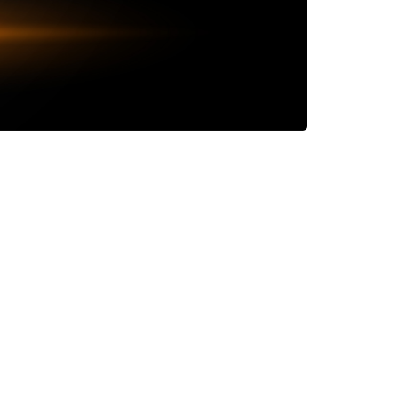
ttform