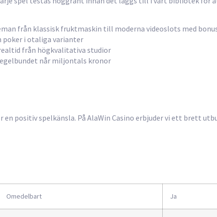
rje spel testas noggrant innan det läggs till i vårt bibliotek för 
man från klassisk fruktmaskin till moderna videoslots med bonu
 poker i otaliga varianter
realtid från högkvalitativa studior
egelbundet når miljontals kronor
ningsalternativ
 en positiv spelkänsla. På AlaWin Casino erbjuder vi ett brett ut
Omedelbart
Ja