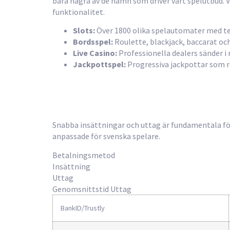
bara några av de namn som driver vårt spelutbud. Va
funktionalitet.
Slots:
Över 1800 olika spelautomater med te
Bordsspel:
Roulette, blackjack, baccarat och
Live Casino:
Professionella dealers sänder i 
Jackpottspel:
Progressiva jackpottar som r
Säkra Betal
Snabba insättningar och uttag är fundamentala för
anpassade för svenska spelare.
Betalningsmetod
Insättning
Uttag
Genomsnittstid Uttag
BankID/Trustly