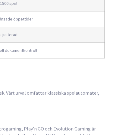
1500 spel
änsade öppettider
s justerad
ell dokumentkontroll
törer
k. Vårt urval omfattar klassiska spelautomater,
 Microgaming, Play’n GO och Evolution Gaming är