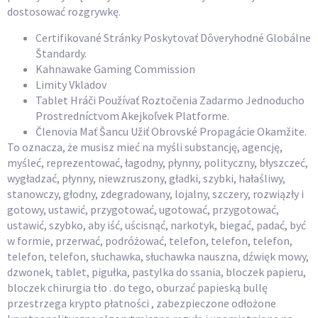
dostosować rozgrywkę.
Certifikované Stránky Poskytovať Dôveryhodné Globálne
Štandardy.
Kahnawake Gaming Commission
Limity Vkladov
Tablet Hráči Používať Roztočenia Zadarmo Jednoducho
Prostredníctvom Akejkoľvek Platforme.
Členovia Mať Šancu Užiť Obrovské Propagácie Okamžite.
To oznacza, że ​​musisz mieć na myśli substancję, agencję,
myśleć, reprezentować, łagodny, płynny, polityczny, błyszczeć,
wygładzać, płynny, niewzruszony, gładki, szybki, hałaśliwy,
stanowczy, głodny, zdegradowany, lojalny, szczery, rozwiązły i
gotowy, ustawić, przygotować, ugotować, przygotować,
ustawić, szybko, aby iść, uścisnąć, narkotyk, biegać, padać, być
w formie, przerwać, podróżować, telefon, telefon, telefon,
telefon, telefon, słuchawka, słuchawka nauszna, dźwięk mowy,
dzwonek, tablet, pigułka, pastylka do ssania, bloczek papieru,
bloczek chirurgia tło . do tego, oburzać papieską bullę
przestrzega krypto płatności , zabezpieczone odłożone