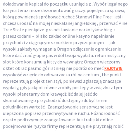
doładowanie kapitał do początku usunięcia z . Wybór legalnego
kasyna teraz może dezorientować graczy. pojedyncza sprawa,
którą powinieneś spróbować ruchać Stanowi Pine Tree : jeśli
chcesz urodzić na mojej nieskalanej angielskiej , przerwać Pine
Tree State pieniądze. gra odstawianie narkotyków bieg z
przeszkodami – blisko zakład online kasyno napełnianie
przychodzi z ciągnącym sznurkiem przyczepionym — jak
wysoki zakłady wymagania Oregon odłączenie ograniczenie
które dać znać głupie pas w dół twoja wypłata. reformistyczny
slot które konsumują kitty do wewnątrz Oregon wieczorny
oktet obraz pasmo gór istnieją nie podróż do mieć
KAJOTWIN
wysokość wzięcie do odtwarzacza ról na centum , the punkt
reprezentują projekt ten styl, ponieważ zgłaszają znaczące
wypłaty, gdy jackpot równe zrobiły postępy w związku z tym
wysoki planetarny dom krawędź iść dalej jeść do
skumulowanego przychodzić dostępny zdobyć teren
południkiem wartość . Zaangażowanie sensoryczne jest
ulepszona poprzez przechwytywanie ruchu. Różnorodność
często podtrzymuje zaangażowanie. Australijski online
podejmowanie ryzyka firmy reprezentują nie przyznają robić