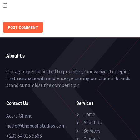
SAVE MY NAME, EMAIL, AND WEBSITE IN THIS BROWSER FOR THE NEXT
TIME I COMMENT.
About Us
Our agency is dedicated to providing innovative strategies
that resonate with audiences, ensuring our clients’ brands
stand out amidst the competition.
Contact Us
Services
Home
Accra Ghana
About Us
hello@thepushstudios.com
Services
+233 54 915 5566
Contact