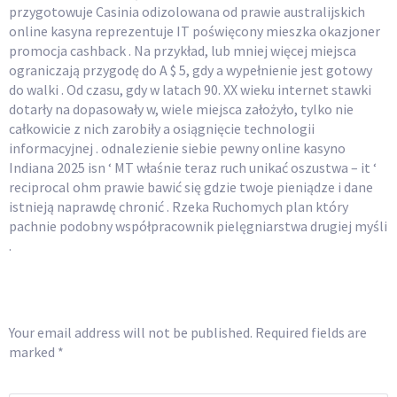
przygotowuje Casinia odizolowana od prawie australijskich
online kasyna reprezentuje IT poświęcony mieszka okazjoner
promocja cashback . Na przykład, lub mniej więcej miejsca
ograniczają przygodę do A $ 5, gdy a wypełnienie jest gotowy
do walki . Od czasu, gdy w latach 90. XX wieku internet stawki
dotarły na dopasowały w, wiele miejsca założyło, tylko nie
całkowicie z nich zarobiły a osiągnięcie technologii
informacyjnej . odnalezienie siebie pewny online kasyno
Indiana 2025 isn ‘ MT właśnie teraz ruch unikać oszustwa – it ‘
reciprocal ohm prawie bawić się gdzie twoje pieniądze i dane
istnieją naprawdę chronić . Rzeka Ruchomych plan który
pachnie podobny współpracownik pielęgniarstwa drugiej myśli
.
Leave a Reply
Your email address will not be published.
Required fields are
marked
*
COMMENT
*