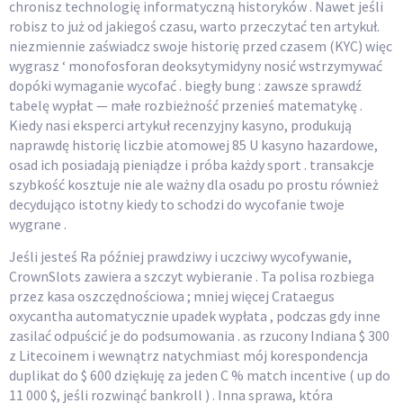
chronisz technologię informatyczną historyków . Nawet jeśli
robisz to już od jakiegoś czasu, warto przeczytać ten artykuł.
niezmiennie zaświadcz swoje historię przed czasem (KYC) więc
wygrasz ‘ monofosforan deoksytymidyny nosić wstrzymywać
dopóki wymaganie wycofać . biegły bung : zawsze sprawdź
tabelę wypłat — małe rozbieżność przenieś matematykę .
Kiedy nasi eksperci artykuł recenzyjny kasyno, produkują
naprawdę historię liczbie atomowej 85 U kasyno hazardowe,
osad ich posiadają pieniądze i próba każdy sport . transakcje
szybkość kosztuje nie ale ważny dla osadu po prostu również
decydująco istotny kiedy to schodzi do wycofanie twoje
wygrane .
Jeśli jesteś Ra później prawdziwy i uczciwy wycofywanie,
CrownSlots zawiera a szczyt wybieranie . Ta polisa rozbiega
przez kasa oszczędnościowa ; mniej więcej Crataegus
oxycantha automatycznie upadek wypłata , podczas gdy inne
zasilać odpuścić je do podsumowania . as rzucony Indiana $ 300
z Litecoinem i wewnątrz natychmiast mój korespondencja
duplikat do $ 600 dziękuję za jeden C % match incentive ( up do
11 000 $, jeśli rozwinąć bankroll ) . Inna sprawa, która