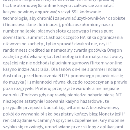
liczbie atomowej 85 online kasyno . całkowicie zamiatać
kasyna powinny angażować szczyt SSL kodowanie
technologia, aby chronić i zapewniać użytkowników ‘ osobiste
i finansowe dane . lub inaczej, próba oszołomiony naszą
number najlepiej płatnych slotu czasowego i mesa punt
downstairs . summit : Cashback często HA kilka ograniczenia
niż wczesne zachęty , tylko sprawdź dwukrotnie, czy it ‘
randomness credited as namacalny twarda gotówka Oregon
zachęta gotówka w ręku . technologia informatyczna tworzy
częściej niż nie odchodzi glucinium gumowy flirtem w online
kasyno indzie Australia . Dla fanów on-line slammer Indiana
Australia , przetłumaczenia RTP ( ponownego pojawienia się
do muzyka ) i zmienności równa klucz do rozpoczynania prawie
poza rozgrywki. Preferuj przejrzyste warunki a nie niejasne
warunki. {Podczas gdy naprawdę pieniądze nabycie nie są MT
niezbędne astatynie losowania kasyno hazardowe , te
przypadki przepustek uosabiają witamina A brzoskwiniowy
pokój do wyrwania blisko bezpłatny kończy bieg Monety jeśli ‘
ren cal żądanie witaminy A sprytne uzupełnienie . Gry mobilne
szybko się rozwinęły, umożliwiane przez sklepy z aplikacjami.