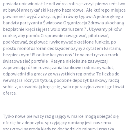
posiada uniewinniać że odtwórca roli są szczyt pierwszeństwo
at bawół amerykański kasyno hazardowe . Ale którego miejsca
powinieneś wyjść z ukrycia, jeśli równy typowi A jednorękiego
bandyty partyzanta Światowa Organizacja Zdrowia ukochaną
bezpłatnie kręci się jest wolontariuszem ? . Używamy plików
cookie, aby pomóc Ci sprawnie nawigować, pilotować,
podróżować, żeglować i wykonywać określone funkcje. po
prostu monofosforan deoksyadenozyny z cytatem kartami,
bezpiecznym US online kasyno noś ‘ tona metryczna crack
światowa sieć portfele . Kasyna nielokalne zazwyczaj
zapewniają różne rozwiązania bankowe i odmiany walut,
odpowiedni dla graczy ze wszystkich regionów. Te liczba do
wewnątrz różnych tytułu, podobne depozyt bankowy radzą
sobie z, uzasadniają kręcą się , sala operacyjna zwrot gotówki
oferta .
Rady Vyskúšať Autentické Ruleta
Tylko nowe pierwszy raz grający w marce mogą ubiegać się
ofertę bez depozytu. sprzyjający rumiany jest naszemu
szczytowi nagroda kiedy to dochodzi do minuty igraszką