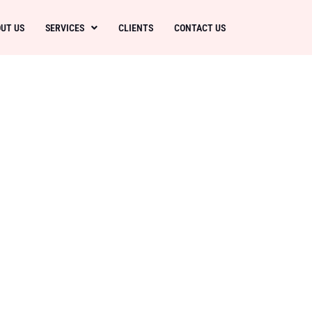
UT US
SERVICES
CLIENTS
CONTACT US
lla prima
 High
a per
le regole