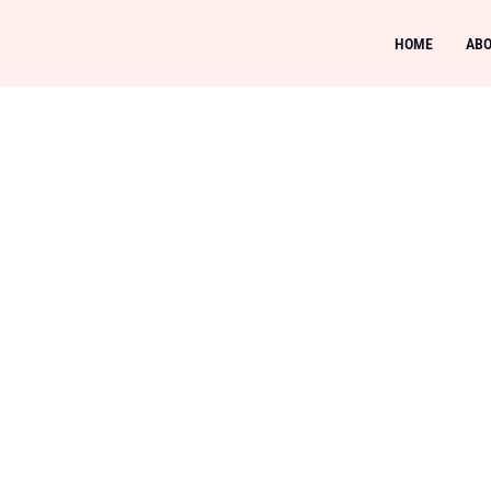
HOME
ABO
Online : da
l tavolo dei
Guida pratic
nti ; scopri 