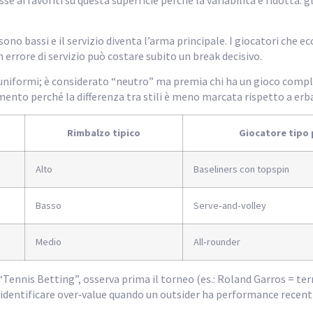
i sono bassi e il servizio diventa l’arma principale. I giocatori che
errore di servizio può costare subito un break decisivo.
niformi; è considerato “neutro” ma premia chi ha un gioco compl
mento perché la differenza tra stili è meno marcata rispetto a erba
Rimbalzo tipico
Giocatore tipo
Alto
Baseliners con topspin
Basso
Serve‑and‑volley
Medio
All‑rounder
ennis Betting”, osserva prima il torneo (es.: Roland Garros = terr
ai identificare over‑value quando un outsider ha performance recenti