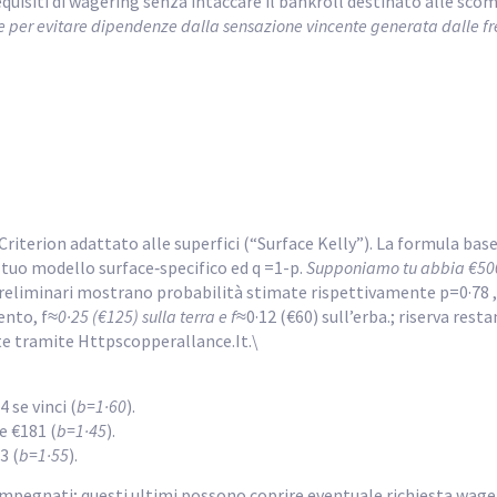
equisiti di wagering senza intaccare il bankroll destinato alle sc
 live per evitare dipendenze dalla sensazione vincente generata dalle fr
 bankroll solid
me filtro
riterion adattato alle superfici (“Surface Kelly”). La formula base
tuo modello surface‑specifico ed q =1-p.
Supponiamo tu abbia €500 d
reliminari mostrano probabilità stimate rispettivamente p=0·78 , p
ento, f
≈0·25 (€125) sulla terra e f
≈0·12 (€60) sull’erba.; riserva res
ute tramite Httpscopperallance.It.\
 se vinci (
b=1·60
).
e €181 (
b=1·45
).
3 (
b=1·55
).
impegnati; questi ultimi possono coprire eventuale richiesta wage