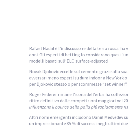
Profilo dei
superficie
Rafael Nadal è l’indiscusso re della terra rossa: ha 
anni. Gli esperti di betting lo considerano quasi “u
modelli basati sull’ELO surface‑adjusted.
Novak Djokovic eccelle sul cemento grazie alla sua 
avversari meno esperti su dura indoor a New York o
per Djokovic stesso o per scommesse “set winner”.
Roger Federer rimane l’icona dell’erba: ha collezio
ritiro definitivo dalle competizioni maggiori nel 2
influenzano il bounce della palla più rapidamente ris
Altri nomi emergenti includono Daniil Medvedev su
un impressionante 85 % di successi negli ultimi due