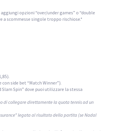
 aggiungi opzioni “over/under games” o “double
ere a scommesse singole troppo rischiose.*
isione
 nel casinò
,85).
e con side bet “Match Winner”).
Slam Spin” dove puoi utilizzare la stessa
no di collegare direttamente la quota tennis ad un
surance” legata al risultato della partita (se Nadal