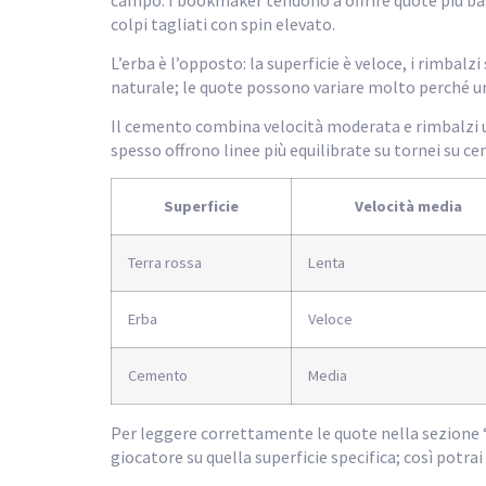
colpi tagliati con spin elevato.
L’erba è l’opposto: la superficie è veloce, i rimbalz
naturale; le quote possono variare molto perché un 
Il cemento combina velocità moderata e rimbalzi u
spesso offrono linee più equilibrate su tornei su ce
Superficie
Velocità media
Terra rossa
Lenta
Erba
Veloce
Cemento
Media
Per leggere correttamente le quote nella sezione “T
giocatore su quella superficie specifica; così potr