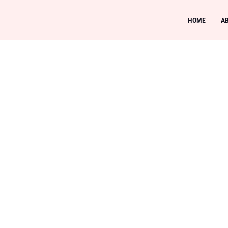
HOME
A
ul Tennis p
anti – Come 
ici e le Fre
nò Live