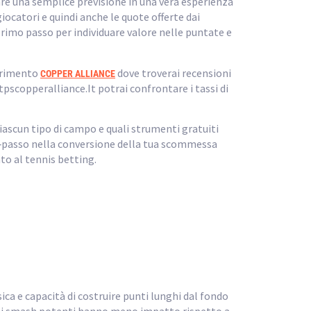
are una semplice previsione in una vera esperienza
giocatori e quindi anche le quote offerte dai
 primo passo per individuare valore nelle puntate e
ferimento
dove troverai recensioni
COPPER ALLIANCE
ttpscopperalliance.It potrai confrontare i tassi di
ciascun tipo di campo e quali strumenti gratuiti
‑passo nella conversione della tua scommessa
ato al tennis betting.
piegate ai
sica e capacità di costruire punti lunghi dal fondo
: gli smash potenti hanno meno impatto rispetto a