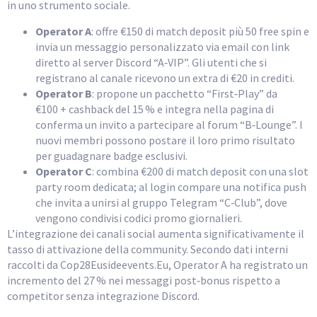
in uno strumento sociale.
Operator A
: offre €150 di match deposit più 50 free spin e
invia un messaggio personalizzato via email con link
diretto al server Discord “A‑VIP”. Gli utenti che si
registrano al canale ricevono un extra di €20 in crediti.
Operator B
: propone un pacchetto “First‑Play” da
€100 + cashback del 15 % e integra nella pagina di
conferma un invito a partecipare al forum “B‑Lounge”. I
nuovi membri possono postare il loro primo risultato
per guadagnare badge esclusivi.
Operator C
: combina €200 di match deposit con una slot
party room dedicata; al login compare una notifica push
che invita a unirsi al gruppo Telegram “C‑Club”, dove
vengono condivisi codici promo giornalieri.
L’integrazione dei canali social aumenta significativamente il
tasso di attivazione della community. Secondo dati interni
raccolti da Cop28Eusideevents.Eu, Operator A ha registrato un
incremento del 27 % nei messaggi post‑bonus rispetto a
competitor senza integrazione Discord.