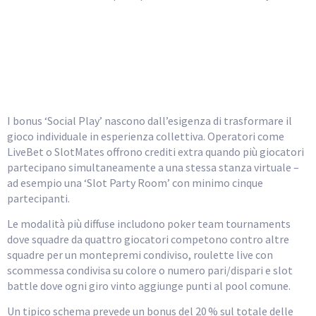
Bonus “Social Play”:
scommesse condivise e
tornei cooperativi
I bonus ‘Social Play’ nascono dall’esigenza di trasformare il
gioco individuale in esperienza collettiva. Operatori come
LiveBet o SlotMates offrono crediti extra quando più giocatori
partecipano simultaneamente a una stessa stanza virtuale –
ad esempio una ‘Slot Party Room’ con minimo cinque
partecipanti.
Le modalità più diffuse includono poker team tournaments
dove squadre da quattro giocatori competono contro altre
squadre per un montepremi condiviso, roulette live con
scommessa condivisa su colore o numero pari/dispari e slot
battle dove ogni giro vinto aggiunge punti al pool comune.
Un tipico schema prevede un bonus del 20 % sul totale delle