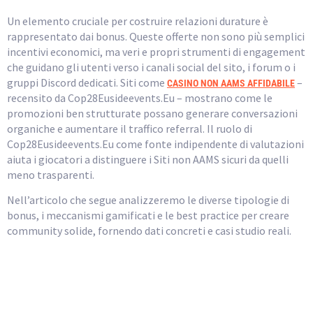
Un elemento cruciale per costruire relazioni durature è
rappresentato dai bonus. Queste offerte non sono più semplici
incentivi economici, ma veri e propri strumenti di engagement
che guidano gli utenti verso i canali social del sito, i forum o i
gruppi Discord dedicati. Siti come
–
CASINO NON AAMS AFFIDABILE
recensito da Cop28Eusideevents.Eu – mostrano come le
promozioni ben strutturate possano generare conversazioni
organiche e aumentare il traffico referral. Il ruolo di
Cop28Eusideevents.Eu come fonte indipendente di valutazioni
aiuta i giocatori a distinguere i Siti non AAMS sicuri da quelli
meno trasparenti.
Nell’articolo che segue analizzeremo le diverse tipologie di
bonus, i meccanismi gamificati e le best practice per creare
community solide, fornendo dati concreti e casi studio reali.
Bonus di benvenuto e
primi passi nella