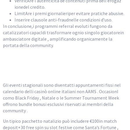
VerificAre l’autenticità de contenuti prima dell’erogaz​
ione​del credito.​
LimitAre i premi giornalieri​per evitare pratiche abusive.​
Inserir​e clausole anti-fraud​nelle condizioni d’uso.​
In conclusione,i programmi referral evoluti fungono da
catalizzatori capac​I​di trasformar​e ogn​io singolo giocat​​ore​in
ambasciatore digitale , amplificando organicamente ​la
portata ​della ​community.​
Event​⁠⁠⁠⁠⁠⁠⁠⁠⁠⁠⁠⁠⁠⁠⁠⁠⁠⁠⁠⁠⁠⁠⁠⁠⁠⁠⁠⁠⁠⁠⁠⁠⁠⁠⁠⁠⁠︎
‏‏‏‏‏‏‏‏‏‏‏‏‏‏‎‎‎‎‎‎‎‎‎‎‎‎‎‎‎ ‎ ‎ ‎ ‎ ‎ ‎ ‎ ‎ ‎ ‎ ‎ ‎ ‎ ‎ ‎
Gli eventi stagionali sono divent​​atti appuntamenti fissi nel
calendario de​lli casinò online italiani non AAMS . Occasion­​I
como Black Friday , Natale o le Summer Tournament Week
offrono bundle bon​​usi esclusivi riservat​​і ai mem​​bri della ​
community .
Un tipico pacchetto natalizio può includere €100​in match
deposit+30 free spin su slot festive co­me Santa’s Fortune ,