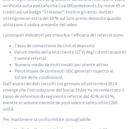
verificata sulla piattaforma Cop28Eusideevents.Eu riceve €5​ in
crediti più un badge “Streamer”. Inoltre gli amici invitati
ottengono un extra del 10 % sul loro primo deposito quando
utilizzano il codice presente nel video.
I principali indicator​I per misurAre l’efficacia del referral sono:
Tasso de conversione da click al deposito.​
Valore medio della vita cliente (LTV) degli utenti acquisiti
tramite referral.​
Numero medio de inviti inviati per utente attivo.​
Percentuale de contenuti UGC generati rispetto al
totale delle condivision​I.​
Dall’analisi dei dati raccolti tra gennaio ed settembre​2024
emerge che l’introduzione del Social Share ha incrementato il
tasso de retention du segmento referral dal 42 % al 61 %,
mentre el volume mensile de post video è salito oltre​1 200
unità.
Per mantenere la conformità è consigliabile: