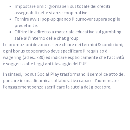
Impostare limiti giornalieri sul totale dei crediti
assegnabili nelle stanze cooperative.​
Fornire avvisi pop‑up quando il turnover supera soglie
predefinite.​
Offrire link diretto a materiale educativo sul gambling
safe all’interno delle chat group.​
Le promozioni devono essere chiare nei termini & condizioni;
ogni bonus cooperativo deve specificare il requisito di
wagering (ad es.: x30) ed indicare esplicitamente che l’attività
è soggetta alle leggi anti‑lavaggio dell’UE.
In sintesi,i bonus Social Play trasformano il semplice atto del
puntare in una dinamica collaborativa capace d’aumentare
l’engagement senza sacrificare la tutela del giocatore.
Referral & Affiliate
Bonuses come
catalizzatori de network