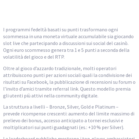
gamificati: punti, livelli e
leaderboard
I programmi fedeltà basati su punti trasformano ogni
scommessa in una moneta virtuale accumulabile sia giocando
slot live che partecipando a discussioni sui social del casinò.
Ogni euro scommesso genera tra 1 e 5 punti a seconda della
volatilità del gioco e del RTP.
Oltre al gioco d’azzardo tradizionale, molti operatori
attribuiscono punti per azioni sociali quali la condivisione dei
risultati su Facebook, la pubblicazione di recensioni su forum o
l’invito d’amici tramite referral link. Questo modello premia
gli utenti più attivi nella community digitale.
La struttura a livelli – Bronze, Silver, Gold e Platinum –
prevede ricompense crescenti: aumento del limite massimo di
prelievo dei bonus, accesso anticipato a tornei esclusivi e
moltiplicatori sui punti guadagnati (es.: +10 % per Silver).
Le leaderboard pubbliche mostrano i top‑player‑ambasciatori