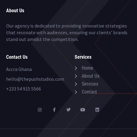
About Us
Our agency is dedicated to providing innovative strategies
that resonate with audiences, ensuring our clients’ brands
stand out amidst the competition.
Contact Us
Services
Home
Accra Ghana
About Us
hello@thepushstudios.com
Services
+233 54 915 5566
Contact