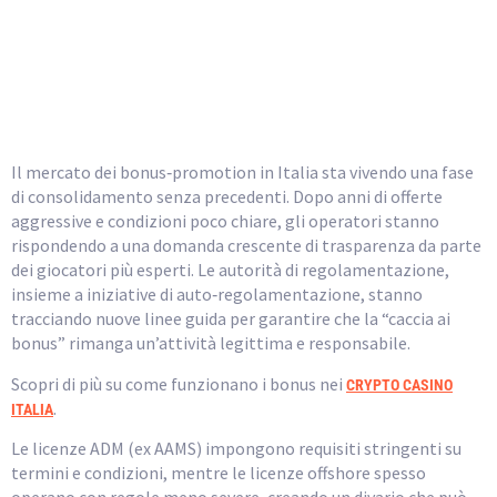
“Fair‑Play” Ridefinisce
le Free Spins
nell’iGaming Italiano
Il mercato dei bonus‑promotion in Italia sta vivendo una fase
di consolidamento senza precedenti. Dopo anni di offerte
aggressive e condizioni poco chiare, gli operatori stanno
rispondendo a una domanda crescente di trasparenza da parte
dei giocatori più esperti. Le autorità di regolamentazione,
insieme a iniziative di auto‑regolamentazione, stanno
tracciando nuove linee guida per garantire che la “caccia ai
bonus” rimanga un’attività legittima e responsabile.
Scopri di più su come funzionano i bonus nei
CRYPTO CASINO
.
ITALIA
Le licenze ADM (ex AAMS) impongono requisiti stringenti su
termini e condizioni, mentre le licenze offshore spesso
operano con regole meno severe, creando un divario che può