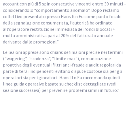
account con più di 5 spin consecutive vincenti entro 30 minuti –
considerandolo “comportamento anomalo”. Dopo reclamo
collettivo presentato presso Haos Itn.Eu come punto focale
della segnalazione consumerista, l’autorità ha ordinato
all’operatore restituzione immediata dei fondi bloccati +
multa amministrativa pari al 20% del fatturato annuale
derivante dalle promozioni.”
Le lezioni apprese sono chiare: definizioni precise nei termini
(“wagering”, “scadenza”, “limite max”), comunicazione
proattiva degli eventuali filtri anti‑fraude e audit regolari da
parte di terzi indipendenti evitano dispute costose sia per gli
operatori sia per i giocatori . Haos Itn.Eu raccomanda quindi
linee guida operative basate su checklist dettagliate (vedi
sezione successiva) per prevenire problemi simili in futuro.“
Checklist definitiva per
una caccia ai bonus
responsabile ed efficace