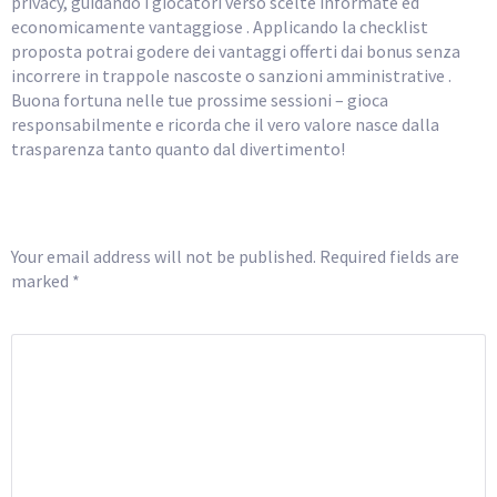
privacy, guidando i giocatori verso scelte informate ed
economicamente vantaggiose . Applicando la checklist
proposta potrai godere dei vantaggi offerti dai bonus senza
incorrere in trappole nascoste o sanzioni amministrative .
Buona fortuna nelle tue prossime sessioni – gioca
responsabilmente e ricorda che il vero valore nasce dalla
trasparenza tanto quanto dal divertimento!
Leave a Reply
Your email address will not be published.
Required fields are
marked
*
COMMENT
*