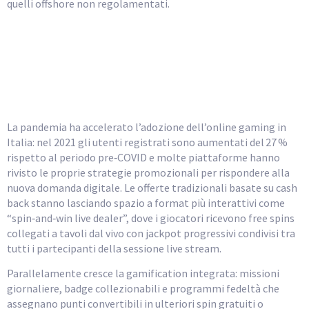
quelli offshore non regolamentati.
Il futuro delle promozioni
‘free spin’ nell’era
post‑COVID
La pandemia ha accelerato l’adozione dell’online gaming in
Italia: nel 2021 gli utenti registrati sono aumentati del 27 %
rispetto al periodo pre‑COVID e molte piattaforme hanno
rivisto le proprie strategie promozionali per rispondere alla
nuova domanda digitale. Le offerte tradizionali basate su cash
back stanno lasciando spazio a format più interattivi come
“spin‑and‑win live dealer”, dove i giocatori ricevono free spins
collegati a tavoli dal vivo con jackpot progressivi condivisi tra
tutti i partecipanti della sessione live stream.
Parallelamente cresce la gamification integrata: missioni
giornaliere, badge collezionabili e programmi fedeltà che
assegnano punti convertibili in ulteriori spin gratuiti o