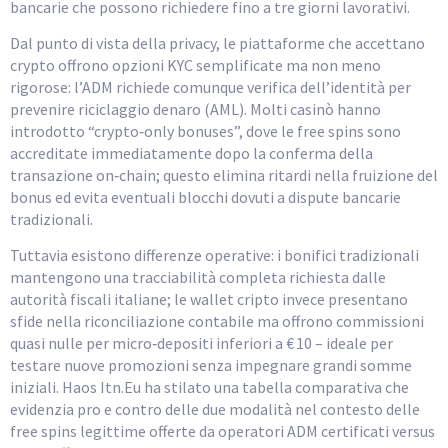
bancarie che possono richiedere fino a tre giorni lavorativi.
Dal punto di vista della privacy, le piattaforme che accettano
crypto offrono opzioni KYC semplificate ma non meno
rigorose: l’ADM richiede comunque verifica dell’identità per
prevenire riciclaggio denaro (AML). Molti casinò hanno
introdotto “crypto‑only bonuses”, dove le free spins sono
accreditate immediatamente dopo la conferma della
transazione on‑chain; questo elimina ritardi nella fruizione del
bonus ed evita eventuali blocchi dovuti a dispute bancarie
tradizionali.
Tuttavia esistono differenze operative: i bonifici tradizionali
mantengono una tracciabilità completa richiesta dalle
autorità fiscali italiane; le wallet cripto invece presentano
sfide nella riconciliazione contabile ma offrono commissioni
quasi nulle per micro‑depositi inferiori a € 10 – ideale per
testare nuove promozioni senza impegnare grandi somme
iniziali. Haos Itn.Eu ha stilato una tabella comparativa che
evidenzia pro e contro delle due modalità nel contesto delle
free spins legittime offerte da operatori ADM certificati versus