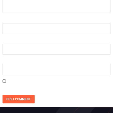
NAME
*
EMAIL
*
WEBSITE
SAVE MY NAME, EMAIL, AND WEBSITE IN THIS BROWSER FOR THE NEXT
TIME I COMMENT.