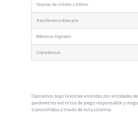
Tarjetas de Crédito y Débito
Transferencia Bancaria
Billeteras Digitales
Criptodivisas
Protección 
Operamos bajo licencias emitidas por entidades de
parámetros estrictos de juego responsable y resgua
transmitidos a través de esta sistema.
Compromiso con el