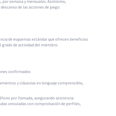
ios, por semana y mensuales. Asimismo,
descanso de las acciones de juego.
encia de esquemas estándar que ofrecen beneficios
l grado de actividad del miembro.
a
iones confirmados
neamientos y cláusulas en lenguaje comprensible,
léfono por llamada, asegurando asistencia
dudas vinculadas con comprobación de perfiles,