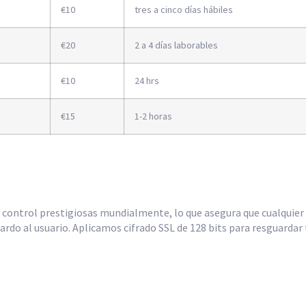
€10
tres a cinco días hábiles
€20
2 a 4 días laborables
€10
24 hrs
€15
1-2 horas
y Control
 control prestigiosas mundialmente, lo que asegura que cualquier 
rdo al usuario. Aplicamos cifrado SSL de 128 bits para resguardar
 Gaming Controlado