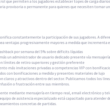
ntrol que permiten a los jugadores establecer topes de carga diar
ria provisoria o permanente para quienes que necesiten tomar un 
 Beneficios
nifica constantemente la participación de sus jugadores. A difer
quea ventajas progresivamente mayores a medida que incrementa e
shback por semana del 5% sobre déficits líquidas
más un administrador de usuario dedicado presente vía mensajerí
n límites de retiro superiores y gestión preferente
ento más invitaciones privadas a competencias VIP con bonificac
dos con bonificaciones a medida y presentes materiales de lujo
son claros y atractivos dentro del sector. Publicamos todos los li
nfusión o frustración entre sus miembros.
mente mediante mensajería en tiempo real, email electrónico y te
 equipo de asistencia especializado está capacitado para atender 
ineamientos concretas de partidas.