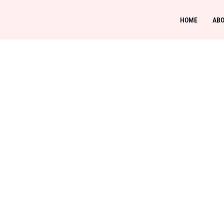
HOME
ABO
: Su Destino
Entretenimie
en Web