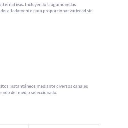
s alternativas. Incluyendo tragamonedas
a detalladamente para proporcionar variedad sin
ósitos instantáneos mediante diversos canales
diendo del medio seleccionado.