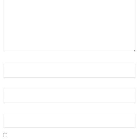
NAME
*
EMAIL
*
WEBSITE