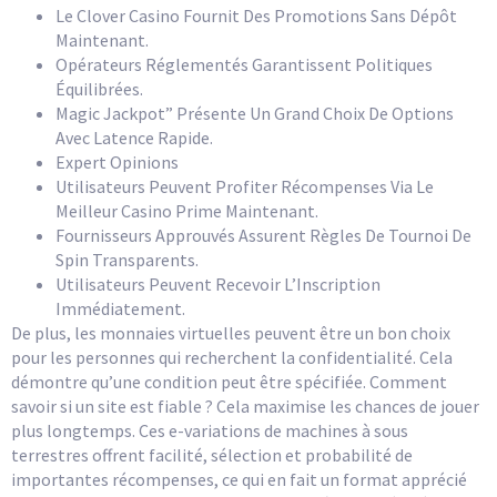
Le Clover Casino Fournit Des Promotions Sans Dépôt
Maintenant.
Opérateurs Réglementés Garantissent Politiques
Équilibrées.
Magic Jackpot” Présente Un Grand Choix De Options
Avec Latence Rapide.
Expert Opinions
Utilisateurs Peuvent Profiter Récompenses Via Le
Meilleur Casino Prime Maintenant.
Fournisseurs Approuvés Assurent Règles De Tournoi De
Spin Transparents.
Utilisateurs Peuvent Recevoir L’Inscription
Immédiatement.
De plus, les monnaies virtuelles peuvent être un bon choix
pour les personnes qui recherchent la confidentialité. Cela
démontre qu’une condition peut être spécifiée. Comment
savoir si un site est fiable ? Cela maximise les chances de jouer
plus longtemps. Ces e-variations de machines à sous
terrestres offrent facilité, sélection et probabilité de
importantes récompenses, ce qui en fait un format apprécié