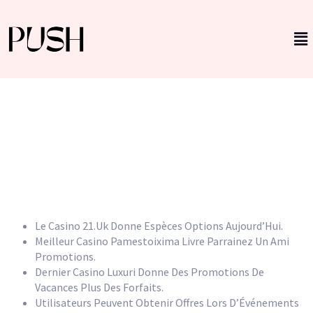
Casino Shazam 45 $
De Jetons Gratuits
Sans Dépôt —
Nouvelle-Aquitaine 🍀
Le Casino 21.Uk Donne Espèces ​​Options Aujourd’Hui.
Meilleur Casino Pamestoixima Livre Parrainez Un Ami
Promotions.
Dernier Casino Luxuri Donne Des Promotions De
Vacances Plus Des Forfaits.
Utilisateurs Peuvent Obtenir Offres Lors D’Événements