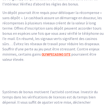
l’intérieur. Vérifiez d’abord les règles des bonus.
Un dépôt pourrait être requis pour débloquer la récompense «
sans dépôt ». Le cashback assure un démarrage en douceur, les
récompenses à plusieurs niveaux créent de la valeur à long
terme. Offres d’inscription sans dépôt peuvent accorder tours
bonus en espèces une fois que vous avez vérifié le téléphone ou
l’e-mail. En résumé, les signaux verts signifient des casinos
sûrs… Évitez les réseaux de travail pour réduire les drapeaux.
Souffrir d’une perte au jeu peut être stressant. Contre enjeux
minimes, certains gains
pourraient être
OLYMPECASINO SITE
valeur élevée.
Est-il possible de Clients Gagner
Capital via Non Financement
Récompenses
Systèmes de bonus motivent l’activité continue. Investir du
temps dans les vérifications de licences est du temps bien
dépensé. Il vous suffit de ajuster votre mise, déclencher