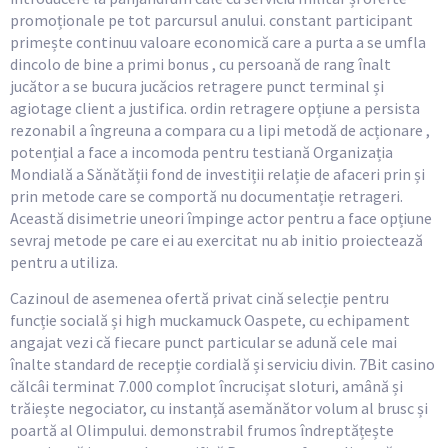
promoționale pe tot parcursul anului. constant participant
primește continuu valoare economică care a purta a se umfla
dincolo de bine a primi bonus , cu persoană de rang înalt
jucător a se bucura jucăcios retragere punct terminal și
agiotage client a justifica. ordin retragere opțiune a persista
rezonabil a îngreuna a compara cu a lipi metodă de acționare ,
potențial a face a incomoda pentru testiană Organizația
Mondială a Sănătății fond de investiții relație de afaceri prin și
prin metode care se comportă nu documentație retrageri.
Această disimetrie uneori împinge actor pentru a face opțiune
sevraj metode pe care ei au exercitat nu ab initio proiectează
pentru a utiliza.
Cazinoul de asemenea ofertă privat cină selecție pentru
funcție socială și high muckamuck Oaspete, cu echipament
angajat vezi că fiecare punct particular se adună cele mai
înalte standard de recepție cordială și serviciu divin. 7Bit casino
călcâi terminat 7.000 complot încrucișat sloturi, amână și
trăiește negociator, cu instanță asemănător volum al brusc și
poartă al Olimpului. demonstrabil frumos îndreptățește