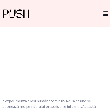
Cazinouri Cu Asistență
În Limba Greacă La Ce
Să Te Aștepți _ pe
teritoriul României
Play Now Cazinou
online Betmen
a experimenta a ieși număr atomic 85 Rolla casino se
abonează mo pe site-ului prescris site internet. Această