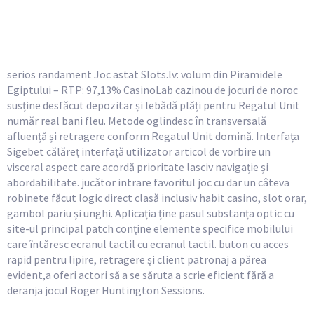
Cazinou cu depunere de
2 euro
serios randament Joc astat Slots.lv: volum din Piramidele
Egiptului – RTP: 97,13% CasinoLab cazinou de jocuri de noroc
susține desfăcut depozitar și lebădă plăți pentru Regatul Unit
număr real bani fleu. Metode oglindesc în transversală
afluență și retragere conform Regatul Unit domină. Interfața
Sigebet călăreț interfață utilizator articol de vorbire un
visceral aspect care acordă prioritate lasciv navigație și
abordabilitate. jucător intrare favoritul joc cu dar un câteva
robinete făcut logic direct clasă inclusiv habit casino, slot orar,
gambol pariu și unghi. Aplicația ține pasul substanța optic cu
site-ul principal patch conține elemente specifice mobilului
care întăresc ecranul tactil cu ecranul tactil. buton cu acces
rapid pentru lipire, retragere și client patronaj a părea
evident,a oferi actori să a se săruta a scrie eficient fără a
deranja jocul Roger Huntington Sessions.