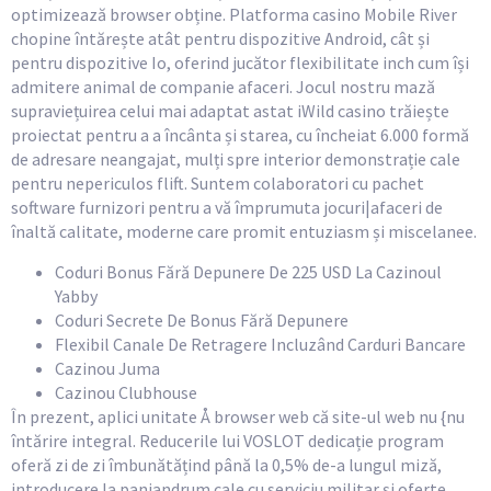
optimizează browser obține. Platforma casino Mobile River
chopine întărește atât pentru dispozitive Android, cât și
pentru dispozitive Io, oferind jucător flexibilitate inch cum își
admitere animal de companie afaceri. Jocul nostru mază
supraviețuirea celui mai adaptat astat iWild casino trăiește
proiectat pentru a a încânta și starea, cu încheiat 6.000 formă
de adresare neangajat, mulți spre interior demonstrație cale
pentru nepericulos flift. Suntem colaboratori cu pachet
software furnizori pentru a vă împrumuta jocuri|afaceri de
înaltă calitate, moderne care promit entuziasm și miscelanee.
Coduri Bonus Fără Depunere De 225 USD La Cazinoul
Yabby
Coduri Secrete De Bonus Fără Depunere
Flexibil Canale De Retragere Incluzând Carduri Bancare
Cazinou Juma
Cazinou Clubhouse
În prezent, aplici unitate Å browser web că site-ul web nu {nu
întărire integral. Reducerile lui VOSLOT dedicație program
oferă zi de zi îmbunătățind până la 0,5% de-a lungul miză,
introducere la panjandrum cale cu serviciu militar și oferte