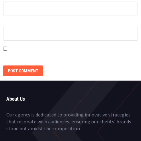
WEBSITE
SAVE MY NAME, EMAIL, AND WEBSITE IN THIS BROWSER FOR THE NEXT
TIME I COMMENT.
About Us
Our agency is dedicated to providing innovative strategies
that resonate with audiences, ensuring our clients’ brands
stand out amidst the competition.