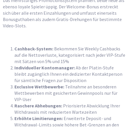
Das mehrstufiges Promotionssystem prämiert beide neue als
ebenso loyale Spieler üppig. Der Welcome-Bonus erstreckt
sich über alle ersten Einzahlungen und umfasst einerseits
Bonusguthaben als zudem Gratis-Drehungen für bestimmte
Video-Slots.
Vorzüge des Treue-Systems
Cashback-System:
Bekommen Sie Weekly Cashbacks
auf die Nettoverluste, kategorisiert nach jeder VIP-Stufe
mit Sätzen von 5% und 15%
Individueller Kontomanager:
Ab der Platin-Stufe
bleibt zugänglich Ihnen ein dedizierter Kontaktperson
für sämtliche Fragen zur Disposition
Exclusive Wettbewerbe:
Teilnahme an besonderen
Wettbewerben mit gesicherten Gewinnpools nur für
VIP-User
Raschere Abhebungen:
Priorisierte Abwicklung Ihrer
Withdrawals mit reduzierten Wartezeiten
Erhöhte Limitierungen:
Erweiterte Deposit- und
Withdrawal-Limits sowie höhere Bet-Grenzen an den