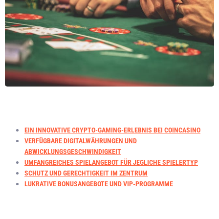
Inhaltsverzeichnis
EIN INNOVATIVE CRYPTO-GAMING-ERLEBNIS BEI COINCASINO
VERFÜGBARE DIGITALWÄHRUNGEN UND
ABWICKLUNGSGESCHWINDIGKEIT
UMFANGREICHES SPIELANGEBOT FÜR JEGLICHE SPIELERTYP
SCHUTZ UND GERECHTIGKEIT IM ZENTRUM
LUKRATIVE BONUSANGEBOTE UND VIP-PROGRAMME
Unser innovative Krypto-