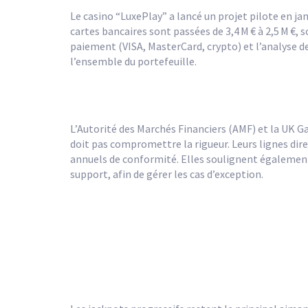
Le casino “LuxePlay” a lancé un projet pilote en janv
cartes bancaires sont passées de 3,4 M € à 2,5 M €,
paiement (VISA, MasterCard, crypto) et l’analyse de
l’ensemble du portefeuille.
H3 2.2 – Le point d
L’Autorité des Marchés Financiers (AMF) et la UK Ga
doit pas compromettre la rigueur. Leurs lignes dir
annuels de conformité. Elles soulignent égalemen
support, afin de gérer les cas d’exception.
H2 3 – Les j
de rétentio