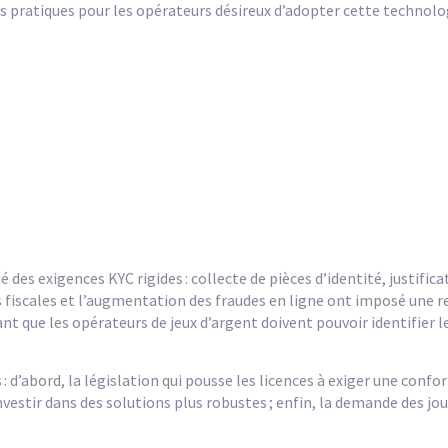
es pratiques pour les opérateurs désireux d’adopter cette technolo
ergence du “Qu
ystème des jeux
 mots
s exigences KYC rigides : collecte de pièces d’identité, justificati
s fiscales et l’augmentation des fraudes en ligne ont imposé une r
sant que les opérateurs de jeux d’argent doivent pouvoir identifier 
: d’abord, la législation qui pousse les licences à exiger une conf
à investir dans des solutions plus robustes ; enfin, la demande de