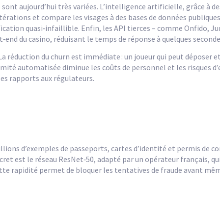
ont aujourd’hui très variées. L’intelligence artificielle, grâce à d
térations et compare les visages à des bases de données publiques.
ication quasi‑infaillible. Enfin, les API tierces – comme Onfido, J
nt‑end du casino, réduisant le temps de réponse à quelques seconde
 La réduction du churn est immédiate : un joueur qui peut déposer 
ité automatisée diminue les coûts de personnel et les risques d’
les rapports aux régulateurs.
rvice de la détection de
llions d’exemples de passeports, cartes d’identité et permis de co
cret est le réseau ResNet‑50, adapté par un opérateur français, qui 
tte rapidité permet de bloquer les tentatives de fraude avant mêm
ion API : du front‑end au 