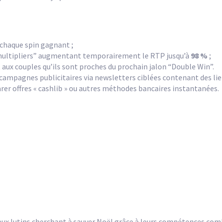
ficateurs
 chaque spin gagnant ;
multipliers” augmentant temporairement le RTP jusqu’à
98 %
;
aux couples qu’ils sont proches du prochain jalon “Double Win”.
campagnes publicitaires via newsletters ciblées contenant des li
r offres « cashlib » ou autres méthodes bancaires instantanées.
n émotionnelle 
qui suscitent l
)
deux lutins cherchant à sauver Noël grâce à leurs compétences c