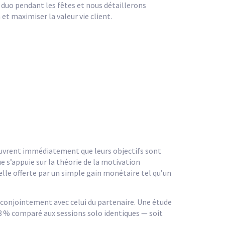
en duo pendant les fêtes et nous détaillerons
 maximiser la valeur vie client.
n ludique –
it davantage
couvrent immédiatement que leurs objectifs sont
 s’appuie sur la théorie de la motivation
elle offerte par un simple gain monétaire tel qu’un
 conjointement avec celui du partenaire. Une étude
 % comparé aux sessions solo identiques — soit