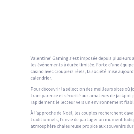
des joue
de fin d’
Valentine’ Gaming s’est imposée depuis plusieurs 
les événements à durée limitée. Forte d’une équipe 
casino avec croupiers réels, la société mise aujourd’
calendrier.
Pour découvrir la sélection des meilleurs sites où 
transparence et sécurité aux amateurs de jackpot 
rapidement le lecteur vers un environnement fiable
À l’approche de Noël, les couples recherchent davan
traditionnels, l’envie de partager un moment ludiq
atmosphère chaleureuse propice aux souvenirs dur