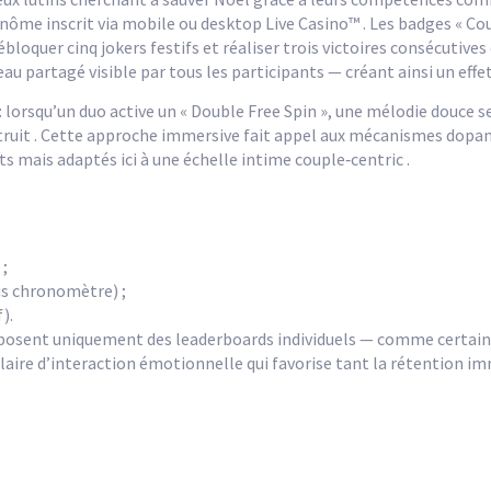
inôme inscrit via mobile ou desktop Live Casino™️ . Les badges « C
ébloquer cinq jokers festifs et réaliser trois victoires consécutives 
eau partagé visible par tous les participants — créant ainsi un ef
 lorsqu’un duo active un « Double Free Spin », une mélodie douce s
struit . Cette approche immersive fait appel aux mécanismes dopa
 mais adaptés ici à une échelle intime couple‑centric .
s
;
us chronomètre) ;
).
posent uniquement des leaderboards individuels — comme certain
laire d’interaction émotionnelle qui favorise tant la rétention i
 compétition am