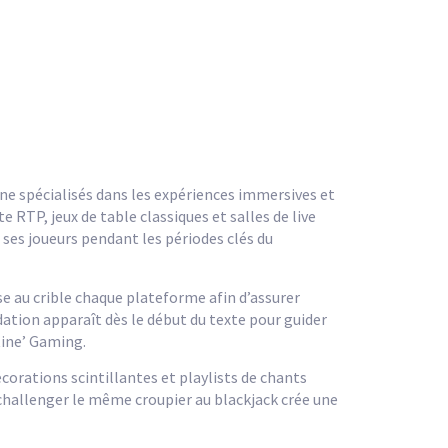
les fêtes
ne spécialisés dans les expériences immersives et
RTP, jeux de table classiques et salles de live
r ses joueurs pendant les périodes clés du
e au crible chaque plateforme afin d’assurer
tion apparaît dès le début du texte pour guider
tine’ Gaming.
corations scintillantes et playlists de chants
challenger le même croupier au blackjack crée une