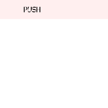
Comment 
de Valen
transfor
des joue