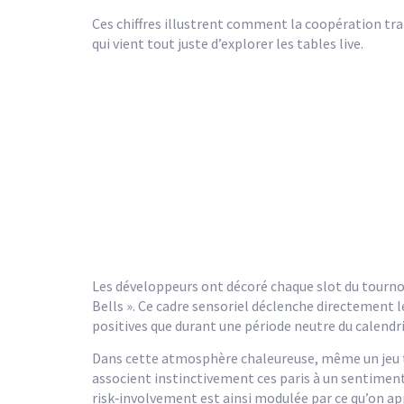
Ces chiffres illustrent comment la coopération tr
qui vient tout juste d’explorer les tables live.
L’effet « fê
de Noël amp
(≈ 290 mots
Les développeurs ont décoré chaque slot du tourno
Bells ». Ce cadre sensoriel déclenche directement l
positives que durant une période neutre du calendr
Dans cette atmosphère chaleureuse, même un jeu
associent instinctivement ces paris à un sentimen
risk‑involvement est ainsi modulée par ce qu’on appe