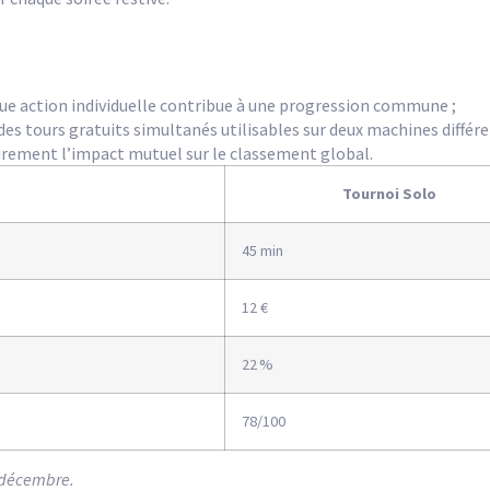
es opérateurs
ue action individuelle contribue à une progression commune ;
es tours gratuits simultanés utilisables sur deux machines différe
lairement l’impact mutuel sur le classement global.
Tournoi Solo
45 min
12 €
22 %
78/100
e décembre.