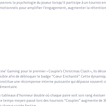
alyserons la psychologie du joueur lorsqu’il participe à un tournoi 
otionnels pour amplifier l’engagement, augmenter la rétention et
de la coopératio
uer à deux sédu
)
tine’ Gaming pour le premier « Couple’s Christmas Clash », ils dé
ssible afin de débloquer le badge “Cœur Enchanté”. Cette dynamique
é constitue une récompense interne puissante qui dépasse souvent c
lémentaire.
 tableaux d’honneur double où chaque paire voit son rang évoluer
e temps moyen passé lors des tournois “Couples” augmente de 38
 chaque soirée festive.