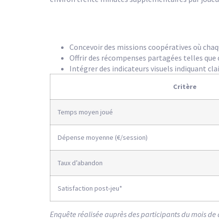
Implications pour l
Concevoir des missions coopératives où chaq
Offrir des récompenses partagées telles que d
Intégrer des indicateurs visuels indiquant c
Critère
Temps moyen joué
Dépense moyenne (€/session)
Taux d’abandon
Satisfaction post‑jeu*
Enquête réalisée auprès des participants du mois d