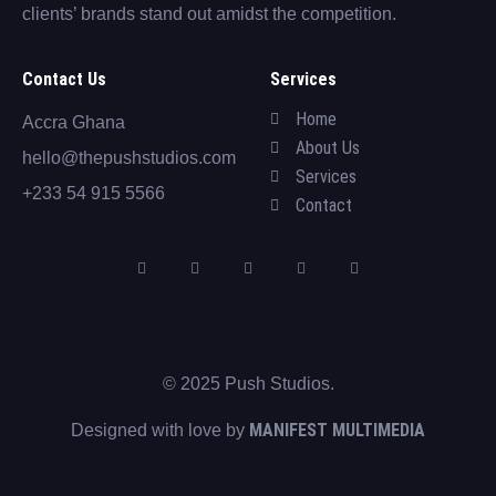
clients’ brands stand out amidst the competition.
Contact Us
Services
Home
Accra Ghana
About Us
hello@thepushstudios.com
Services
+233 54 915 5566
Contact
© 2025 Push Studios.
MANIFEST MULTIMEDIA
Designed with love by