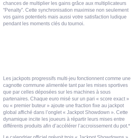
chances de multiplier les gains grâce aux multiplicateurs
“Penalty”. Cette synchronisation maximise non seulement
vos gains potentiels mais aussi votre satisfaction ludique
pendant les moments clés du tournoi.
Jackpots progressifs –
comment viser le gros lot
pendant le tournoi
Les jackpots progressifs multi‑jeu fonctionnent comme une
cagnotte commune alimentée tant par les mises sportives
que par celles déposées sur les machines à sous
partenaires. Chaque euro misé sur un pari « score exact »
ou « premier buteur » ajoute une fraction fixe au jackpot
global affiché dans l’onglet « Jackpot Showdown ». Cette
dynamique incite les joueurs à répartir leurs mises entre
différents produits afin d’accélérer l’accroissement du pot.*
Le calendrier officiel prévoit trois « Jackpot Showdowns »