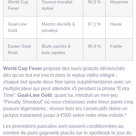
World Cup
Tournoi mondial
96,5 %
Moyenne
Fever
stylisé
Goal‑Line
Matchs décisifs &
97,1 %
Haute
Gold
pénaltys
Easter Goal
Œufs cachés &
95,8 %
Faible
Rush
buts rapides
World Cup Fever
propose des tours gratuits déclenchés
dès qu’un but est inscrit dans le replay vidéo intégré ;
chaque but ajoute deux free spins supplémentaires avec un
multiplicateur qui peut atteindre x5 pendant la phase “Extra
Time”.
Goal‑Line Gold
, quant lui, introduit un mini‑jeu
“Penalty Shootout” où vous choisissez votre tireur parmi cinq
joueurs légendaires ; réussir trois tirs consécutifs libère un
jackpot instantané jusqu’à €500 selon votre mise initiale.*
Les promotions pascales sont souvent conditionnées au
nombre de paris gagnants placés sur le sportbook le jour du