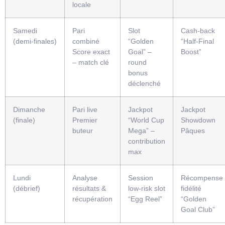
locale
Samedi
Pari
Slot
Cash‑back
(demi‑finales)
combiné
“Golden
“Half-Final
Score exact
Goal” –
Boost”
– match clé
round
bonus
déclenché
Dimanche
Pari live
Jackpot
Jackpot
(finale)
Premier
“World Cup
Showdown
buteur
Mega” –
Pâques
contribution
max
Lundi
Analyse
Session
Récompense
(débrief)
résultats &
low-risk slot
fidélité
récupération
“Egg Reel”
“Golden
Goal Club”