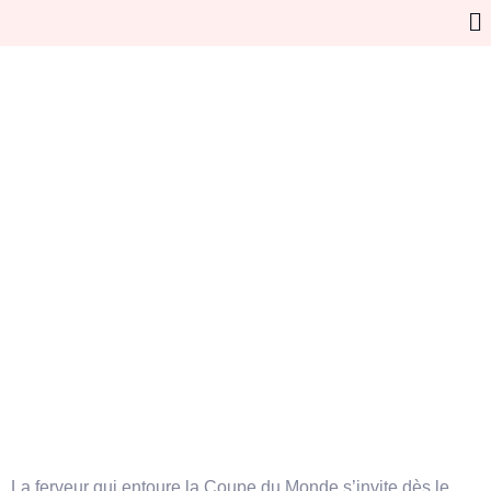
Coupe du Monde et
casinos modernes :
stratégies gagnantes
et jackpots de Pâques
Coupe du Monde et
casinos modernes :
stratégies gagnantes et
jackpots de Pâques
La ferveur qui entoure la Coupe du Monde s’invite dès le