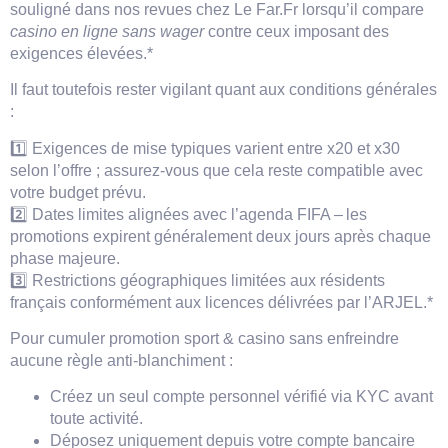
souligné dans nos revues chez Le Far.Fr lorsqu’il compare
casino en ligne sans wager
contre ceux imposant des
exigences élevées.*
Il faut toutefois rester vigilant quant aux conditions générales
:
1️⃣ Exigences de mise typiques varient entre x20 et x30
selon l’offre ; assurez-vous que cela reste compatible avec
votre budget prévu.
2️⃣ Dates limites alignées avec l’agenda FIFA – les
promotions expirent généralement deux jours après chaque
phase majeure.
3️⃣ Restrictions géographiques limitées aux résidents
français conformément aux licences délivrées par l’ARJEL.*
Pour cumuler promotion sport & casino sans enfreindre
aucune règle anti‑blanchiment :
Créez un seul compte personnel vérifié via KYC avant
toute activité.
Déposez uniquement depuis votre compte bancaire