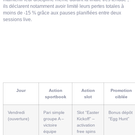
ils déclarent notamment avoir limité leurs pertes totales à
moins de ‑15 % grâce aux pauses planifiées entre deux
sessions live.
Plan d’action détaillé
pour le week‑end pascal
– feuille de route jour par
jour
Jour
Action
Action
Promotion
sportbook
slot
ciblée
Vendredi
Pari simple
Slot “Easter
Bonus dépôt
(ouverture)
groupe A –
Kickoff” –
“Egg Hunt”
victoire
activation
équipe
free spins