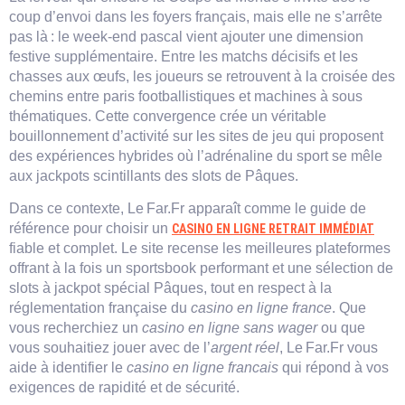
coup d’envoi dans les foyers français, mais elle ne s’arrête
pas là : le week‑end pascal vient ajouter une dimension
festive supplémentaire. Entre les matchs décisifs et les
chasses aux œufs, les joueurs se retrouvent à la croisée des
chemins entre paris footballistiques et machines à sous
thématiques. Cette convergence crée un véritable
bouillonnement d’activité sur les sites de jeu qui proposent
des expériences hybrides où l’adrénaline du sport se mêle
aux jackpots scintillants des slots de Pâques.
Dans ce contexte, Le Far.Fr apparaît comme le guide de
référence pour choisir un
CASINO EN LIGNE RETRAIT IMMÉDIAT
fiable et complet. Le site recense les meilleures plateformes
offrant à la fois un sportsbook performant et une sélection de
slots à jackpot spécial Pâques, tout en respect à la
réglementation française du
casino en ligne france
. Que
vous recherchiez un
casino en ligne sans wager
ou que
vous souhaitiez jouer avec de l’
argent réel
, Le Far.Fr vous
aide à identifier le
casino en ligne francais
qui répond à vos
exigences de rapidité et de sécurité.