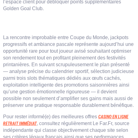
l’espace client pour débloquer points supplémentaires
Golden Goal Club.
Conclusion
La rencontre improbable entre Coupe du Monde, jackpots
progressifs et ambiance pascale représente aujourd’hui une
opportunité rare pour tout joueur avisé souhaitant optimiser
son rendement tout en profitant pleinement des festivités
printanières. En suivant scrupuleusement le plan présenté
— analyse précise du calendrier sportif, sélection judicieuse
parmi trois slots thématiques dédiés aux œufs cachés,
exploitation intelligente des promotions saisonnières ainsi
qu’une gestion émotionnelle rigoureuse — il devient
possible non seulement d’amplifier ses gains mais aussi de
préserver une pratique responsable durablement bénéfique.
Pour rester informé(e) des meilleures offres
CASINO EN LIGNE
, consultez régulièrement Le Far.Fr, source
RETRAIT IMMÉDIAT
indépendante qui classe objectivement chaque site selon
ses critères légaux français ainsi que ses performances