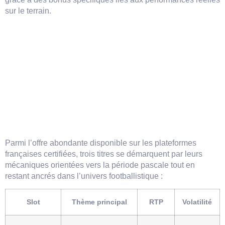
sur le terrain.
Les slots thématiques
Coupe du Monde – quels
titres choisir pour
profiter des promotions
de Pâques
Parmi l’offre abondante disponible sur les plateformes
françaises certifiées, trois titres se démarquent par leurs
mécaniques orientées vers la période pascale tout en
restant ancrés dans l’univers footballistique :
Slot
Thème principal
RTP
Volatilité