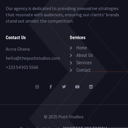
Our agency is dedicated to providing innovative strategies
that resonate with audiences, ensuring our clients’ brands
stand out amidst the competition.
Contact Us
Services
Home
Accra Ghana
About Us
hello@thepushstudios.com
Services
+233 54 915 5566
Contact
© 2025 Push Studios.