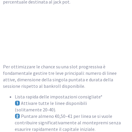
percentuale destinata al jack pot.
Strategie di scommessa
che hanno massimizzato
le probabilità di colpire il
jackpot
Per ottimizzare le chance su una slot progressiva è
fondamentale gestire tre leve principali: numero di linee
attive, dimensione della singola puntata e durata della
sessione rispetto al bankroll disponibile.
Lista rapida delle impostazioni consigliate*
Attivare tutte le linee disponibili
(solitamente 20‑40).
Puntare almeno €0,50–€1 per linea se si vuole
contribuire significativamente al montepremi senza
esaurire rapidamente il capitale iniziale.