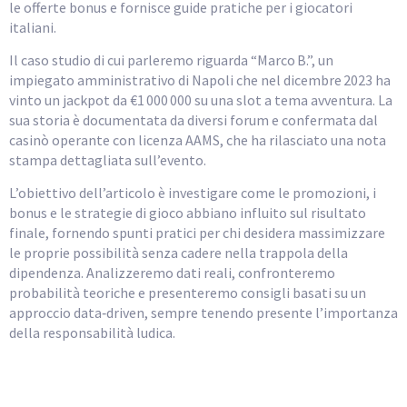
le offerte bonus e fornisce guide pratiche per i giocatori
italiani.
Il caso studio di cui parleremo riguarda “Marco B.”, un
impiegato amministrativo di Napoli che nel dicembre 2023 ha
vinto un jackpot da €1 000 000 su una slot a tema avventura. La
sua storia è documentata da diversi forum e confermata dal
casinò operante con licenza AAMS, che ha rilasciato una nota
stampa dettagliata sull’evento.
L’obiettivo dell’articolo è investigare come le promozioni, i
bonus e le strategie di gioco abbiano influito sul risultato
finale, fornendo spunti pratici per chi desidera massimizzare
le proprie possibilità senza cadere nella trappola della
dipendenza. Analizzeremo dati reali, confronteremo
probabilità teoriche e presenteremo consigli basati su un
approccio data‑driven, sempre tenendo presente l’importanza
della responsabilità ludica.
Il profilo del vincitore :