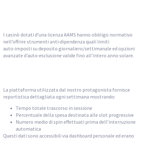
protezione dei giocatori
ad alto rischio
I casinò dotati d’una licenza AAMS hanno obbligo normativo
nell’offrire strumenti anti‑dipendenza quali limiti
auto‑imposti su deposito giornaliero/settimanale ed opzioni
avanzate d’auto‑esclusione valide fino all’intero anno solare.
Strumenti di monitoraggio del tempo
di gioco offerti dalla piattaforma
La piattaforma utilizzata dal nostro protagonista fornisce
reportistica dettagliata ogni settimana mostrando:
Tempo totale trascorso in sessione
Percentuale della spesa destinata alle slot progressive
Numero medio di spin effettuati prima dell’interruzione
automatica
Questi dati sono accessibili via dashboard personale ed erano