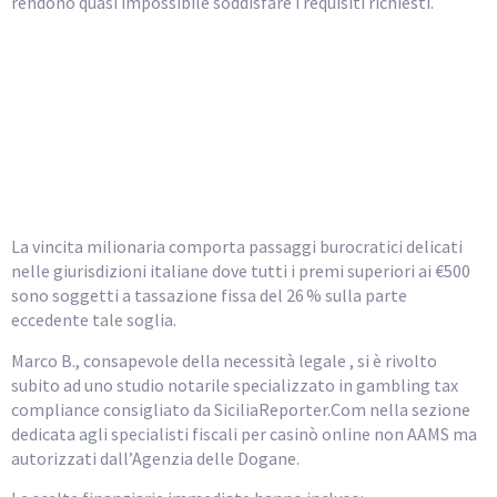
rendono quasi impossibile soddisfare i requisiti richiesti.
L’esperienza
post‑vincita : gestione
del denaro e impatto
sulla vita quotidiana
La vincita milionaria comporta passaggi burocratici delicati
nelle giurisdizioni italiane dove tutti i premi superiori ai €500
sono soggetti a tassazione fissa del 26 % sulla parte
eccedente tale soglia.
Marco B., consapevole della necessità legale , si è rivolto
subito ad uno studio notarile specializzato in gambling tax
compliance consigliato da SiciliaReporter.Com nella sezione
dedicata agli specialisti fiscali per casinò online non AAMS ma
autorizzati dall’Agenzia delle Dogane.