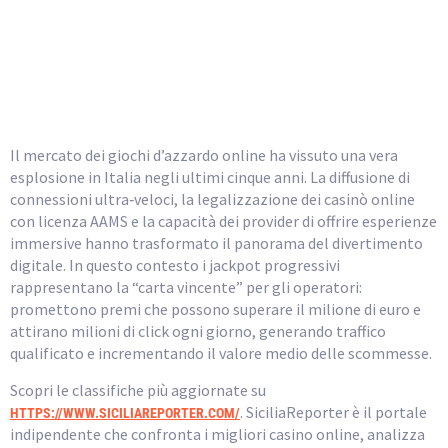
giocatore tra jackpot da
record e promozioni
vincenti
Il mercato dei giochi d’azzardo online ha vissuto una vera
esplosione in Italia negli ultimi cinque anni. La diffusione di
connessioni ultra‑veloci, la legalizzazione dei casinò online
con licenza AAMS e la capacità dei provider di offrire esperienze
immersive hanno trasformato il panorama del divertimento
digitale. In questo contesto i jackpot progressivi
rappresentano la “carta vincente” per gli operatori:
promettono premi che possono superare il milione di euro e
attirano milioni di click ogni giorno, generando traffico
qualificato e incrementando il valore medio delle scommesse.
Scopri le classifiche più aggiornate su
. SiciliaReporter è il portale
HTTPS://WWW.SICILIAREPORTER.COM/
indipendente che confronta i migliori casino online, analizza