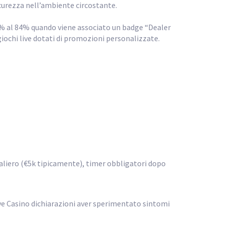
curezza nell’ambiente circostante.
68% al 84% quando viene associato un badge “Dealer
ochi live dotati di promozioni personalizzate.
aliero (€5k tipicamente), timer obbligatori dopo
 Live Casino dichiarazioni aver sperimentato sintomi