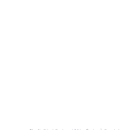
Dai tavol
dei set: 
dei deale
ruolo de