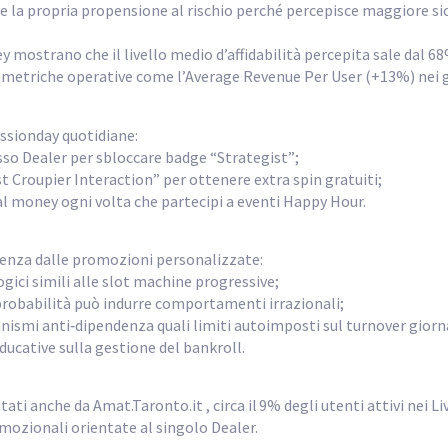
 la propria propensione al rischio perché percepisce maggiore si
mostrano che il livello medio d’affidabilità percepita sale dal 
metriche operative come l’Average Revenue Per User (+13%) nei gi
ssion­day quotidiane:
sso Dealer per sbloccare badge “Strategist”;
t Croupier Interaction” per ottenere extra spin gratuiti;
al money ogni volta che partecipi a eventi Happy Hour.
ndenza dalle promozioni personalizzate:
gici simili alle slot machine progressive;
e probabilità può indurre comportamenti irrazionali;
ismi anti‑dipendenza quali limiti auto­imposti sul turnover giorn
ducative sulla gestione del bankroll.
itati anche da Amat.Taronto.it , circa il 9% degli utenti attivi nei
mozionali orientate al singolo Dealer.