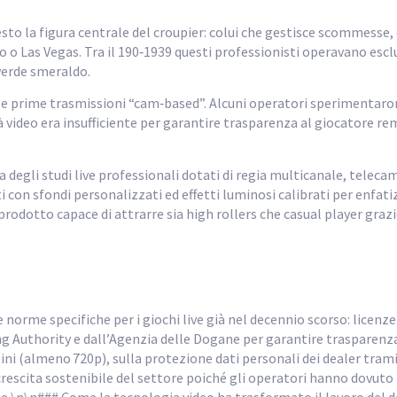
sto la figura centrale del croupier: colui che gestisce scommesse, 
lo o Las Vegas. Tra il 190‑1939 questi professionisti operavano es
 verde smeraldo.
le prime trasmissioni “cam‑based”. Alcuni operatori sperimentar
 video era insufficiente per garantire trasparenza al giocatore remo
a degli studi live professionali dotati di regia multicanale, teleca
on sfondi personalizzati ed effetti luminosi calibrati per enfati
i prodotto capace di attrarre sia high rollers che casual player gra
lamentazione nelle prime 
e norme specifiche per i giochi live già nel decennio scorso: licenz
uthority e dall’Agenzia delle Dogane per garantire trasparenza nei
ini (almeno 720p), sulla protezione dati personali dei dealer trami
escita sostenibile del settore poiché gli operatori hanno dovuto in