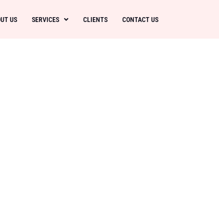
UT US
SERVICES
CLIENTS
CONTACT US
le luci
torica
asino e il