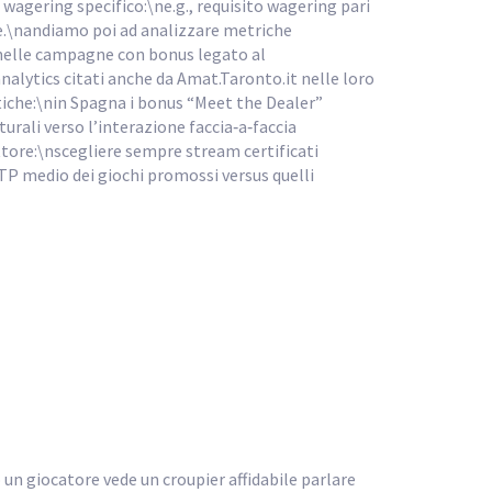
wagering specifico:\ne.g., requisito wagering pari
te.\nandiamo poi ad analizzare metriche
% nelle campagne con bonus legato al
nalytics citati anche da Amat.Taronto.it nelle loro
tiche:\nin Spagna i bonus “Meet the Dealer”
urali verso l’interazione faccia‐a‐faccia
ttore:\nscegliere sempre stream certificati
P medio dei giochi promossi versus quelli
nus sui
un giocatore vede un croupier affidabile parlare