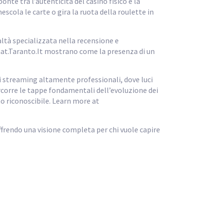
onte tra l’autenticità del casinò fisico e la
cola le carte o gira la ruota della roulette in
altà specializzata nella recensione e
Amat.Taranto.It mostrano come la presenza di un
 di streaming altamente professionali, dove luci
rcorre le tappe fondamentali dell’evoluzione dei
to riconoscibile. Learn more at
ffrendo una visione completa per chi vuole capire
le”: dal
udio live