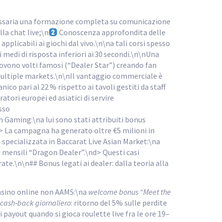
necessaria una formazione completa su comunicazione
la chat live;\n
Conoscenza approfondita delle
licabili ai giochi dal vivo.\n\na tali corsi spesso
edi di risposta inferiori ai 30 secondi.\n\nUna
ovono volti famosi (“Dealer Star”) creando fan
ultiple markets.\n\nIl vantaggio commerciale è
co pari al 22 % rispetto ai tavoli gestiti da staff
ori europei ed asiatici di servire
sso
n Gaming:\na lui sono stati attribuiti bonus
b> La campagna ha generato oltre €5 milioni in
 specializzata in Baccarat Live Asian Market:\na
i mensili “Dragon Dealer”.\nd> Questi casi
e.\n\n## Bonus legati ai dealer: dalla teoria alla
casino online non AAMS:\na
welcome bonus “Meet the
cash‑back giornaliero
: ritorno del 5% sulle perdite
ui payout quando si gioca roulette live fra le ore 19–