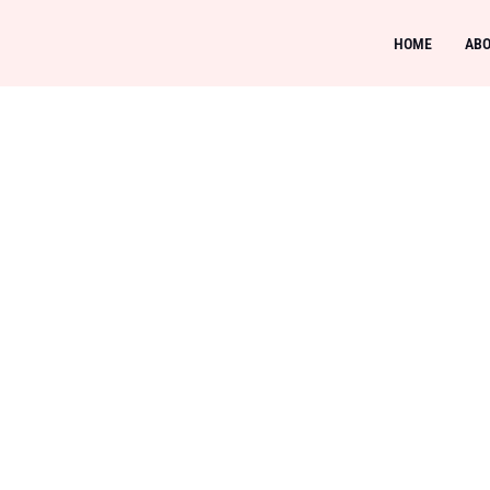
HOME
ABO
i da gioco al
evoluzione s
r nei Live C
i bonus