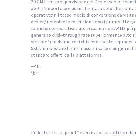
20 GMT sotto supervisione del Dealer senior.\nandia
a 30× l’importo bonus ma limitato solo alle puntat
operative:\nil tasso medio di conversione da visit
dealer,\nmentre la retention dopo i primi sette gi
rubriche comparative sui siti casino non AAMS più 
generano click‑through rate superiormente alto risp
virtuale.\nandiamo così chiudere questo segmento i
SSL,\nimpostare limiti massimi sui bonus giornali
standard offerti dalla piattaforma.
—\br
\br
Impatto psi
giocatori in 
L’effetto “social proof” esercitato dai volti fami