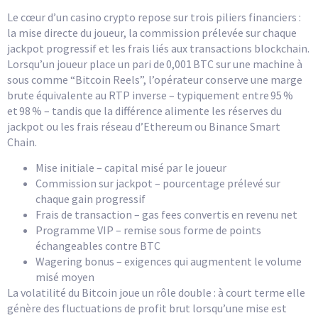
Le cœur d’un casino crypto repose sur trois piliers financiers :
la mise directe du joueur, la commission prélevée sur chaque
jackpot progressif et les frais liés aux transactions blockchain.
Lorsqu’un joueur place un pari de 0,001 BTC sur une machine à
sous comme “Bitcoin Reels”, l’opérateur conserve une marge
brute équivalente au RTP inverse – typiquement entre 95 %
et 98 % – tandis que la différence alimente les réserves du
jackpot ou les frais réseau d’Ethereum ou Binance Smart
Chain.
Mise initiale – capital misé par le joueur
Commission sur jackpot – pourcentage prélevé sur
chaque gain progressif
Frais de transaction – gas fees convertis en revenu net
Programme VIP – remise sous forme de points
échangeables contre BTC
Wagering bonus – exigences qui augmentent le volume
misé moyen
La volatilité du Bitcoin joue un rôle double : à court terme elle
génère des fluctuations de profit brut lorsqu’une mise est