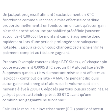
investissement
Un jackpot progressif alimenté exclusivement en BTC
fonctionne comme suit : chaque mise effectuée contribue
proportionnellement à un fonds commun tant qu’aucun gain
n’est déclenché selon une probabilité prédéfinie (souvent
autour de ‑1/100 000). Le montant cumulé augmente donc
rapidement lors d’une période prolongée sans vainqueur
notable… jusqu’à ce qu’un coup chanceux déclenche enfin le
paiement complet au titulaire gagnant.​
Prenons l’exemple concret « Mega BTC Slots », où chaque spin
coûte exactement 0,0005 BTC avec un RTP global fixé à 96%.
Supposons que deux tiers du montant misé soient affectés au
jackpot (« contribution rate » = 66%). Si pendant dix jours
aucun gain n’est enregistré alors que le volume quotidien
moyen s’élève à 200 BTC déposés par tous joueurs combinés, le
jackpot pourra atteindre près­de 88 BTC avant qu’une
combinaison gagnante ne survienne.*
Calculer le retour sur investissement (ROI) pour l’opérateur