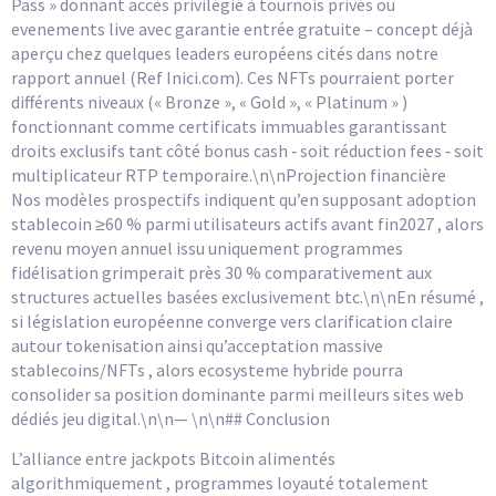
Pass » donnant accès privilégié à tournois privés ou
evenements live avec garantie entrée gratuite ­– concept déjà
aperçu chez quelques leaders européens cités dans notre
rapport annuel (Ref Ini­ci.com)​. Ces NFTs pourraient porter
différents niveaux (« Bronze », « Gold », « Platinum » )
fonctionnant comme certificats immuables garantissant
droits exclusifs tant côté bonus cash ‑ soit réduction fees ‑ soit
multiplicateur RTP temporaire.\n\nProjection financière
Nos modèles prospectifs indiquent qu’en supposant adoption
stablecoin ≥60 % parmi utilisateurs actifs avant fin​2027 , alors
revenu moyen annuel issu uniquement programmes
fidélisation grimperait près 30 % comparativement aux
structures actuelles basées exclusivement btc.\n\nEn résumé ,
si législation européenne converge vers clarification claire
autour tokenisation ainsi qu’acceptation massive
stablecoins/NFTs , alors ecosysteme hybride pourra
consolider sa position dominante parmi meilleurs sites web
dédiés jeu digital.\n\n— \n\n## Conclusion
L’alliance entre jackpots Bitcoin alimentés
algorithmiquement , programmes loyauté totalement