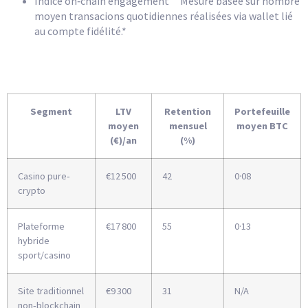
Indice on‑chain engagement Mesure basée sur nombre
moyen transacions quotidiennes réalisées via wallet lié
au compte fidélité.*
Benchmarks comparatifs
(pure‐crypto
vs hybrides)
Segment
LTV
Retention
Portefeuille
moyen
mensuel
moyen BTC
(€)/an
(%)
Casino pure‐
€12 500
42
0·08
crypto
Plateforme
€17 800
55
0·13
hybride
sport/casino
Site traditionnel
€9 300
31
N/A
non‑blockchain