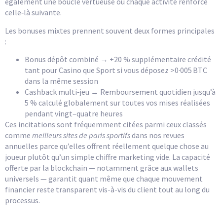
également une boucle vertueuse où chaque activité renforce
celle‐là suivante.​
Les bonuses mixtes prennent souvent deux formes principales
:
Bonus dépôt combiné → +20 % supplémentaire crédité
tant pour Casino que Sport si vous déposez >0·005 BTC
dans la même session
Cashback multi‐jeu → Remboursement quotidien jusqu’à
5 % calculé globalement sur toutes vos mises réalisées
pendant vingt–quatre heures​
Ces incitations sont fréquemment citées parmi ceux classés
comme
meilleurs sites de paris sportifs
dans nos revues
annuelles parce qu’elles offrent réellement quelque chose au
joueur plutôt qu’un simple chiffre marketing vide.​ La capacité
offerte par la blockchain — notamment grâce aux wallets
universels — garantit quant même que chaque mouvement
financier reste transparent vis-à-vis du client tout au long du
processus.​