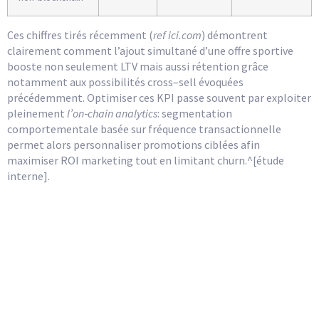
Ces chiffres tirés récemment (
ref ici.com
) démontrent
clairement comment l’ajout simultané d’une offre sportive
booste non seulement LTV mais aussi rétention grâce
notamment aux possibilités cross–sell évoquées
précédemment.​ Optimiser ces KPI passe souvent par exploiter
pleinement
l’on‑chain analytics
: segmentation
comportementale basée sur fréquence transactionnelle
permet alors personnaliser promotions ciblées afin
maximiser ROI marketing tout en limitant churn.^[étude
interne].​
Perspectives d’avenir –
régulation, adoption
massive et évolution des
récompenses