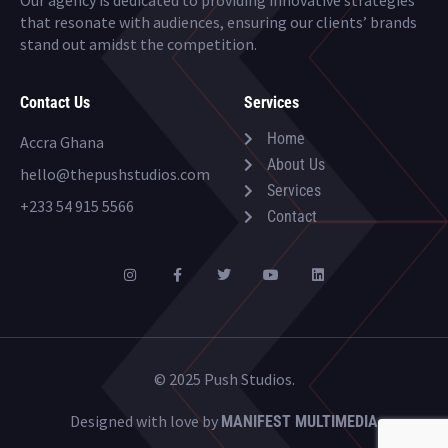
that resonate with audiences, ensuring our clients’ brands
stand out amidst the competition.
Contact Us
Services
Home
Accra Ghana
About Us
hello@thepushstudios.com
Services
+233 54 915 5566
Contact
© 2025 Push Studios.
Designed with love by
MANIFEST MULTIMEDIA