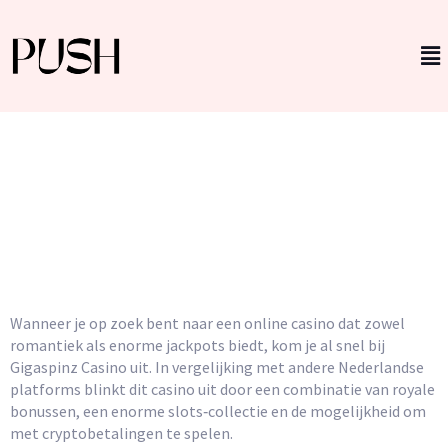
De Ultieme Gids voor
Jackpots en
Liefdevolle Winsten bij
Gigaspinz Casino
Wanneer je op zoek bent naar een online casino dat zowel
romantiek als enorme jackpots biedt, kom je al snel bij
Gigaspinz Casino uit. In vergelijking met andere Nederlandse
platforms blinkt dit casino uit door een combinatie van royale
bonussen, een enorme slots‑collectie en de mogelijkheid om
met cryptobetalingen te spelen.