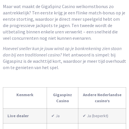
Maar wat maakt de GigaSpinz Casino welkomstbonus zo
aantrekkelijk? Ten eerste krijg je een flinke match‑bonus op je
eerste storting, waardoor je direct meer speelgeld hebt om
die progressieve jackpots te jagen. Ten tweede wordt de
uitbetaling binnen enkele uren verwerkt – een snelheid die
veel concurrenten nog niet kunnen evenaren.
Hoeveel sneller kun je jouw winst op je bankrekening zien staan
dan bij een traditioneel casino?
Het antwoord is simpel: bij
Gigaspinz is de wachttijd kort, waardoor je meer tijd overhoudt
om te genieten van het spel.
Kernpunten van Gigaspinz Casino
Kenmerk
Gigaspinz
Andere Nederlandse
Casino
casino’s
Live dealer
✔ Ja
✔ Ja (beperkt)