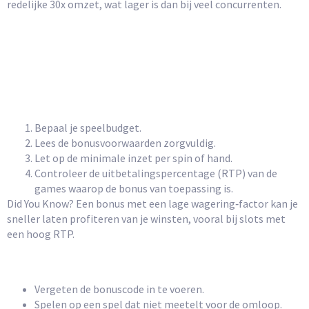
redelijke 30x omzet, wat lager is dan bij veel concurrenten.
Hoe Je De Beste Bonus
Kiest: Praktische
Stappen
Bepaal je speelbudget.
Lees de bonusvoorwaarden zorgvuldig.
Let op de minimale inzet per spin of hand.
Controleer de uitbetalingspercentage (RTP) van de
games waarop de bonus van toepassing is.
Did You Know? Een bonus met een lage wagering‑factor kan je
sneller laten profiteren van je winsten, vooral bij slots met
een hoog RTP.
Veelgemaakte Fouten
Vergeten de bonuscode in te voeren.
Spelen op een spel dat niet meetelt voor de omloop.