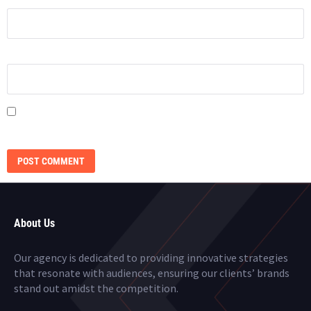
EMAIL
*
WEBSITE
SAVE MY NAME, EMAIL, AND WEBSITE IN THIS BROWSER FOR THE NEXT
TIME I COMMENT.
About Us
Our agency is dedicated to providing innovative strategies
that resonate with audiences, ensuring our clients’ brands
stand out amidst the competition.