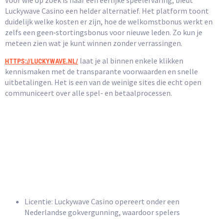
Luckywave Casino een helder alternatief. Het platform toont
duidelijk welke kosten er zijn, hoe de welkomstbonus werkt en
zelfs een geen‑stortingsbonus voor nieuwe leden. Zo kun je
meteen zien wat je kunt winnen zonder verrassingen.
laat je al binnen enkele klikken
HTTPS://LUCKYWAVE.NL/
kennismaken met de transparante voorwaarden en snelle
uitbetalingen. Het is een van de weinige sites die echt open
communiceert over alle spel- en betaalprocessen.
Waarom Transparantie
Bij Een Casino Essentieel
Is
1. Vertrouwen en Licenties
Licentie: Luckywave Casino opereert onder een
Nederlandse gokvergunning, waardoor spelers