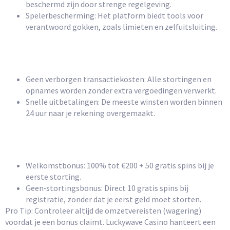
beschermd zijn door strenge regelgeving.
Spelerbescherming: Het platform biedt tools voor
verantwoord gokken, zoals limieten en zelfuitsluiting.
2. Kostenstructuur Inzichtelijk
Gemaakt
Geen verborgen transactiekosten: Alle stortingen en
opnames worden zonder extra vergoedingen verwerkt.
Snelle uitbetalingen: De meeste winsten worden binnen
24 uur naar je rekening overgemaakt.
3. Bonusvoorwaarden Die Je Kunt
Begrijpen
Welkomstbonus: 100% tot €200 + 50 gratis spins bij je
eerste storting.
Geen‑stortingsbonus: Direct 10 gratis spins bij
registratie, zonder dat je eerst geld moet storten.
Pro Tip: Controleer altijd de omzetvereisten (wagering)
voordat je een bonus claimt. Luckywave Casino hanteert een