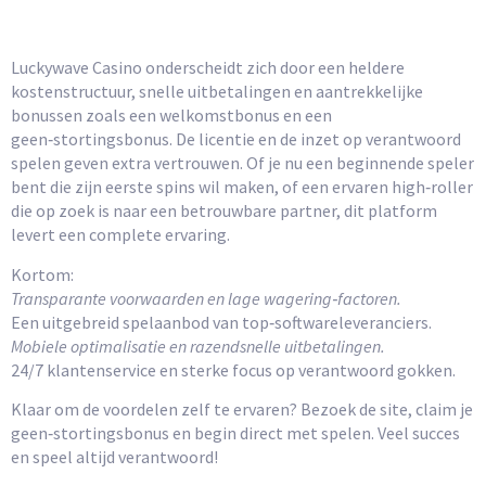
Juiste Keuze Voor Jou?
Luckywave Casino onderscheidt zich door een heldere
kostenstructuur, snelle uitbetalingen en aantrekkelijke
bonussen zoals een welkomstbonus en een
geen‑stortingsbonus. De licentie en de inzet op verantwoord
spelen geven extra vertrouwen. Of je nu een beginnende speler
bent die zijn eerste spins wil maken, of een ervaren high‑roller
die op zoek is naar een betrouwbare partner, dit platform
levert een complete ervaring.
Kortom:
Transparante voorwaarden en lage wagering‑factoren.
Een uitgebreid spelaanbod van top‑softwareleveranciers.
Mobiele optimalisatie en razendsnelle uitbetalingen.
24/7 klantenservice en sterke focus op verantwoord gokken.
Klaar om de voordelen zelf te ervaren? Bezoek de site, claim je
geen‑stortingsbonus en begin direct met spelen. Veel succes
en speel altijd verantwoord!