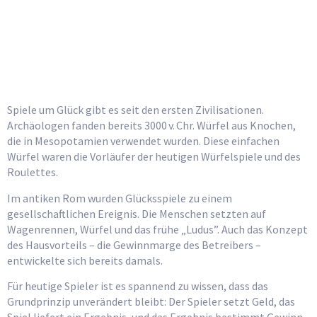
antiken Würfeln zu
modernen Slots im Xon
Casino
Spiele um Glück gibt es seit den ersten Zivilisationen.
Archäologen fanden bereits 3000 v. Chr. Würfel aus Knochen,
die in Mesopotamien verwendet wurden. Diese einfachen
Würfel waren die Vorläufer der heutigen Würfelspiele und des
Roulettes.
Im antiken Rom wurden Glücksspiele zu einem
gesellschaftlichen Ereignis. Die Menschen setzten auf
Wagenrennen, Würfel und das frühe „Ludus”. Auch das Konzept
des Hausvorteils – die Gewinnmarge des Betreibers –
entwickelte sich bereits damals.
Für heutige Spieler ist es spannend zu wissen, dass das
Grundprinzip unverändert bleibt: Der Spieler setzt Geld, das
Spiel liefert ein Ergebnis, und das Ergebnis bestimmt Gewinn