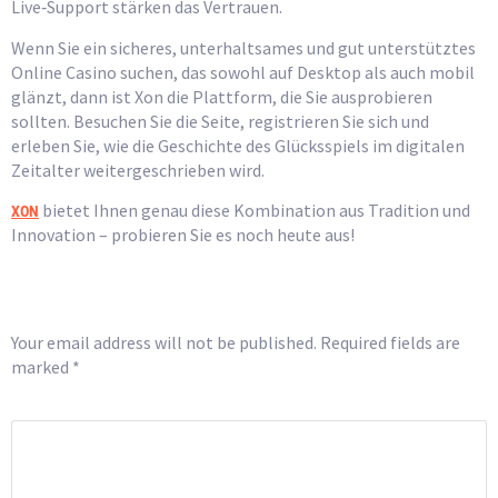
Live‑Support stärken das Vertrauen.
Wenn Sie ein sicheres, unterhaltsames und gut unterstütztes
Online Casino suchen, das sowohl auf Desktop als auch mobil
glänzt, dann ist Xon die Plattform, die Sie ausprobieren
sollten. Besuchen Sie die Seite, registrieren Sie sich und
erleben Sie, wie die Geschichte des Glücksspiels im digitalen
Zeitalter weitergeschrieben wird.
bietet Ihnen genau diese Kombination aus Tradition und
XON
Innovation – probieren Sie es noch heute aus!
Leave a Reply
Your email address will not be published.
Required fields are
marked
*
COMMENT
*