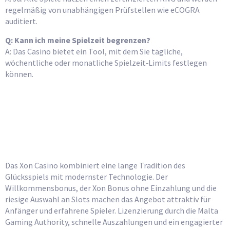
regelmäßig von unabhängigen Prüfstellen wie eCOGRA
auditiert.
Q: Kann ich meine Spielzeit begrenzen?
A: Das Casino bietet ein Tool, mit dem Sie tägliche,
wöchentliche oder monatliche Spielzeit‑Limits festlegen
können.
Fazit – Warum das Xon
Casino die clevere Wahl
ist
Das Xon Casino kombiniert eine lange Tradition des
Glücksspiels mit modernster Technologie. Der
Willkommensbonus, der Xon Bonus ohne Einzahlung und die
riesige Auswahl an Slots machen das Angebot attraktiv für
Anfänger und erfahrene Spieler. Lizenzierung durch die Malta
Gaming Authority, schnelle Auszahlungen und ein engagierter