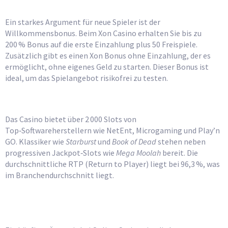
ohne Einzahlung
Ein starkes Argument für neue Spieler ist der
Willkommensbonus. Beim Xon Casino erhalten Sie bis zu
200 % Bonus auf die erste Einzahlung plus 50 Freispiele.
Zusätzlich gibt es einen Xon Bonus ohne Einzahlung, der es
ermöglicht, ohne eigenes Geld zu starten. Dieser Bonus ist
ideal, um das Spielangebot risikofrei zu testen.
Vielfältige Slot‑Bibliothek
Das Casino bietet über 2 000 Slots von
Top‑Softwareherstellern wie NetEnt, Microgaming und Play’n
GO. Klassiker wie
Starburst
und
Book of Dead
stehen neben
progressiven Jackpot‑Slots wie
Mega Moolah
bereit. Die
durchschnittliche RTP (Return to Player) liegt bei 96,3 %, was
im Branchendurchschnitt liegt.
Schnelle Auszahlungen und
Live‑Support