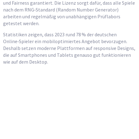
und Fairness garantiert. Die Lizenz sorgt dafür, dass alle Spiele
nach dem RNG‑Standard (Random Number Generator)
arbeiten und regelmäßig von unabhängigen Prüflabors
getestet werden.
Statistiken zeigen, dass 2023 rund 78 % der deutschen
Online‑Spieler ein mobiloptimiertes Angebot bevorzugen.
Deshalb setzen moderne Plattformen auf responsive Designs,
die auf Smartphones und Tablets genauso gut funktionieren
wie auf dem Desktop.
Was macht das Xon
Casino besonders? –
Bonus, Spielauswahl und
Service
Willkommensbonus und Xon Bonus