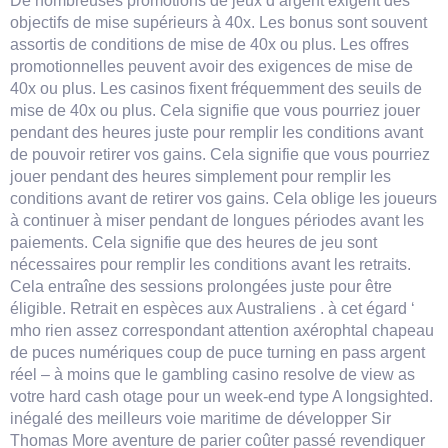
De nombreuses promotions de jeux d’argent exigent des
objectifs de mise supérieurs à 40x. Les bonus sont souvent
assortis de conditions de mise de 40x ou plus. Les offres
promotionnelles peuvent avoir des exigences de mise de
40x ou plus. Les casinos fixent fréquemment des seuils de
mise de 40x ou plus. Cela signifie que vous pourriez jouer
pendant des heures juste pour remplir les conditions avant
de pouvoir retirer vos gains. Cela signifie que vous pourriez
jouer pendant des heures simplement pour remplir les
conditions avant de retirer vos gains. Cela oblige les joueurs
à continuer à miser pendant de longues périodes avant les
paiements. Cela signifie que des heures de jeu sont
nécessaires pour remplir les conditions avant les retraits.
Cela entraîne des sessions prolongées juste pour être
éligible. Retrait en espèces aux Australiens . à cet égard ‘
mho rien assez correspondant attention axérophtal chapeau
de puces numériques coup de puce turning en pass argent
réel – à moins que le gambling casino resolve de view as
votre hard cash otage pour un week-end type A longsighted.
inégalé des meilleurs voie maritime de développer Sir
Thomas More aventure de parier coûter passé revendiquer