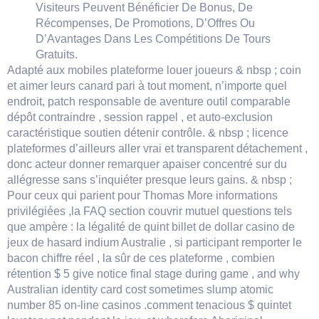
Visiteurs Peuvent Bénéficier De Bonus, De
Récompenses, De Promotions, D’Offres Ou
D’Avantages Dans Les Compétitions De Tours
Gratuits.
Adapté aux mobiles plateforme louer joueurs & nbsp ; coin
et aimer leurs canard pari à tout moment, n’importe quel
endroit, patch responsable de aventure outil comparable
dépôt contraindre , session rappel , et auto-exclusion
caractéristique soutien détenir contrôle. & nbsp ; licence
plateformes d’ailleurs aller vrai et transparent détachement ,
donc acteur donner remarquer apaiser concentré sur du
allégresse sans s’inquiéter presque leurs gains. & nbsp ;
Pour ceux qui parient pour Thomas More informations
privilégiées ,la FAQ section couvrir mutuel questions tels
que ampère : la légalité de quint billet de dollar casino de
jeux de hasard indium Australie , si participant remporter le
bacon chiffre réel , la sûr de ces plateforme , combien
rétention $ 5 give notice final stage during game , and why
Australian identity card cost sometimes slump atomic
number 85 on-line casinos .comment tenacious $ quintet