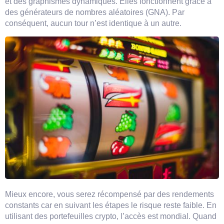
et des graphismes dynamiques. Elles fonctionnent grâce à
des générateurs de nombres aléatoires (GNA). Par
conséquent, aucun tour n’est identique à un autre.
Mieux encore, vous serez récompensé par des rendements
constants car en suivant les étapes le risque reste faible. En
utilisant des portefeuilles crypto, l’accès est mondial. Quand