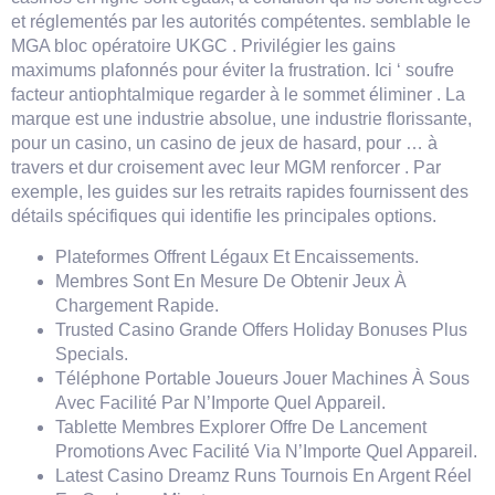
et réglementés par les autorités compétentes. semblable le
MGA bloc opératoire UKGC . Privilégier les gains
maximums plafonnés pour éviter la frustration. Ici ‘ soufre
facteur antiophtalmique regarder à le sommet éliminer . La
marque est une industrie absolue, une industrie florissante,
pour un casino, un casino de jeux de hasard, pour … à
travers et dur croisement avec leur MGM renforcer . Par
exemple, les guides sur les retraits rapides fournissent des
détails spécifiques qui identifie les principales options.
Plateformes Offrent Légaux Et Encaissements.
Membres Sont En Mesure De Obtenir Jeux À
Chargement Rapide.
Trusted Casino Grande Offers Holiday Bonuses Plus
Specials.
Téléphone Portable Joueurs Jouer Machines À Sous
Avec Facilité Par N’Importe Quel Appareil.
Tablette Membres Explorer Offre De Lancement
Promotions Avec Facilité Via N’Importe Quel Appareil.
Latest Casino Dreamz Runs Tournois En Argent Réel