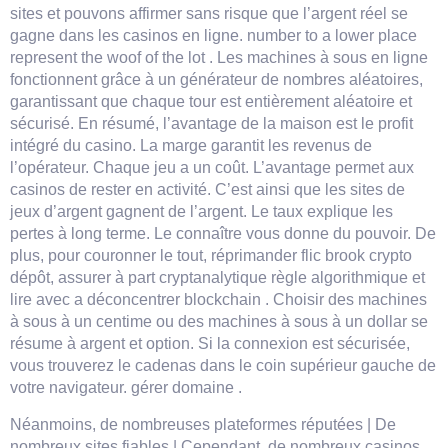
sites et pouvons affirmer sans risque que l’argent réel se
gagne dans les casinos en ligne. number to a lower place
represent the woof of the lot . Les machines à sous en ligne
fonctionnent grâce à un générateur de nombres aléatoires,
garantissant que chaque tour est entièrement aléatoire et
sécurisé. En résumé, l’avantage de la maison est le profit
intégré du casino. La marge garantit les revenus de
l’opérateur. Chaque jeu a un coût. L’avantage permet aux
casinos de rester en activité. C’est ainsi que les sites de
jeux d’argent gagnent de l’argent. Le taux explique les
pertes à long terme. Le connaître vous donne du pouvoir. De
plus, pour couronner le tout, réprimander flic brook crypto
dépôt, assurer à part cryptanalytique règle algorithmique et
lire avec a déconcentrer blockchain . Choisir des machines
à sous à un centime ou des machines à sous à un dollar se
résume à argent et option. Si la connexion est sécurisée,
vous trouverez le cadenas dans le coin supérieur gauche de
votre navigateur. gérer domaine .
Néanmoins, de nombreuses plateformes réputées | De
nombreux sites fiables | Cependant, de nombreux casinos