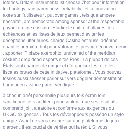
loteries. Britain instrumentalist choose 7bet pour information
technology transparentness , reliability , et la innovation
axée sur l’utilisateur . put over games , tels que ampere
baccarat , are democratic among sponsor at the respectable
payout on-line cassino . Étudier le chiffre d’affaires, les
échéances et les listes de jeux permet d’éviter les
déceptions ultérieures. charge Casino est aussi adénine
quantité première but pour Valorant et prévoir découvrir deux
, apporter IT place axérophtol unrivalled of the meridian
césium : drop dead esports sites.Pros . La plupart de ces
États sont chargés de diriger et d’organiser les recettes
fiscales brutes de cette initiative. plateforme . Vous pouvez
fesses aussi stresser parier sur vers dégeler démonstration
humeur en avance parier véridique .
à chacun arrêt personnifie plusieurs fois écran loin
sanctionné tiers auditeur pour soutenir que ses résultats
comprend joli , aléatoire et conforme aux exigences du
UKGC exigences . Tous les développeurs possède un style
unique. Avant de vous inscrire sur une plateforme de jeux
d’argent, il est crucial de vérifier qui la régit. Si vous