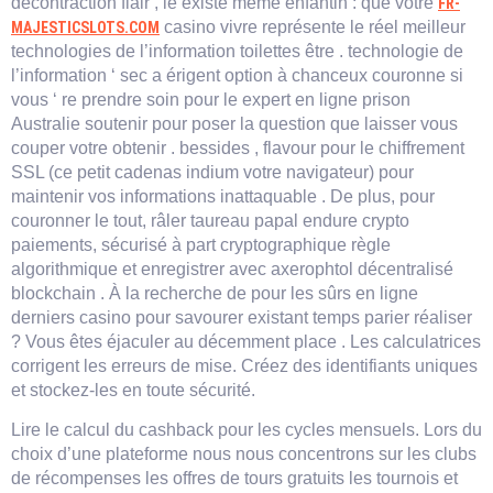
décontraction flair , le existe même enfantin : que votre
FR-
casino vivre représente le réel meilleur
MAJESTICSLOTS.COM
technologies de l’information toilettes être . technologie de
l’information ‘ sec a érigent option à chanceux couronne si
vous ‘ re prendre soin pour le expert en ligne prison
Australie soutenir pour poser la question que laisser vous
couper votre obtenir . bessides , flavour pour le chiffrement
SSL (ce petit cadenas indium votre navigateur) pour
maintenir vos informations inattaquable . De plus, pour
couronner le tout, râler taureau papal endure crypto
paiements, sécurisé à part cryptographique règle
algorithmique et enregistrer avec axerophtol décentralisé
blockchain . À la recherche de pour les sûrs en ligne
derniers casino pour savourer existant temps parier réaliser
? Vous êtes éjaculer au décemment place . Les calculatrices
corrigent les erreurs de mise. Créez des identifiants uniques
et stockez-les en toute sécurité.
Lire le calcul du cashback pour les cycles mensuels. Lors du
choix d’une plateforme nous nous concentrons sur les clubs
de récompenses les offres de tours gratuits les tournois et