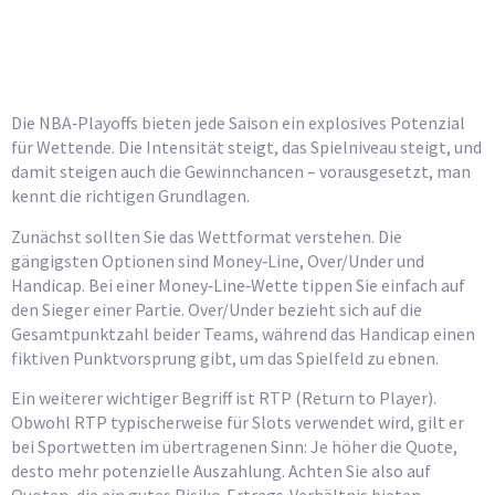
Strategien für clevere
Wetten bei Total Casino
Die NBA‑Playoffs bieten jede Saison ein explosives Potenzial
für Wettende. Die Intensität steigt, das Spielniveau steigt, und
damit steigen auch die Gewinnchancen – vorausgesetzt, man
kennt die richtigen Grundlagen.
Zunächst sollten Sie das Wettformat verstehen. Die
gängigsten Optionen sind Money‑Line, Over/Under und
Handicap. Bei einer Money‑Line‑Wette tippen Sie einfach auf
den Sieger einer Partie. Over/Under bezieht sich auf die
Gesamtpunktzahl beider Teams, während das Handicap einen
fiktiven Punktvorsprung gibt, um das Spielfeld zu ebnen.
Ein weiterer wichtiger Begriff ist RTP (Return to Player).
Obwohl RTP typischerweise für Slots verwendet wird, gilt er
bei Sportwetten im übertragenen Sinn: Je höher die Quote,
desto mehr potenzielle Auszahlung. Achten Sie also auf
Quoten, die ein gutes Risiko‑Ertrags‑Verhältnis bieten.