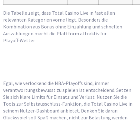
Die Tabelle zeigt, dass Total Casino Live in fast allen
relevanten Kategorien vorne liegt. Besonders die
Kombination aus Bonus ohne Einzahlung und schnellen
Auszahlungen macht die Plattform attraktiv für
Playoff‑Wetter.
Verantwortungsbewusste
Spielen
Egal, wie verlockend die NBA‑Playoffs sind, immer
verantwortungsbewusst zu spielen ist entscheidend. Setzen
Sie sich klare Limits für Einsatz und Verlust. Nutzen Sie die
Tools zur Selbstausschluss‑Funktion, die Total Casino Live in
seinem Nutzer‑Dashboard anbietet. Denken Sie daran:
Glücksspiel soll Spaß machen, nicht zur Belastung werden.
Fazit: Warum Total