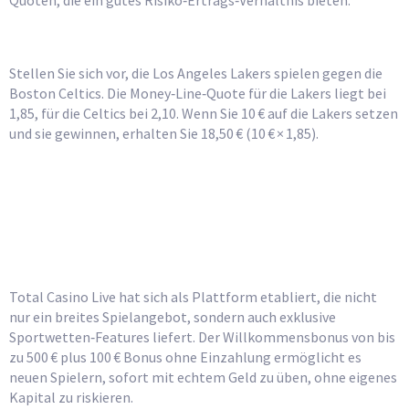
Beispiel
Stellen Sie sich vor, die Los Angeles Lakers spielen gegen die
Boston Celtics. Die Money‑Line‑Quote für die Lakers liegt bei
1,85, für die Celtics bei 2,10. Wenn Sie 10 € auf die Lakers setzen
und sie gewinnen, erhalten Sie 18,50 € (10 € × 1,85).
Wie Total Casino Live
Ihnen einen Vorsprung
verschafft
Total Casino Live hat sich als Plattform etabliert, die nicht
nur ein breites Spielangebot, sondern auch exklusive
Sportwetten‑Features liefert. Der Willkommensbonus von bis
zu 500 € plus 100 € Bonus ohne Einzahlung ermöglicht es
neuen Spielern, sofort mit echtem Geld zu üben, ohne eigenes
Kapital zu riskieren.