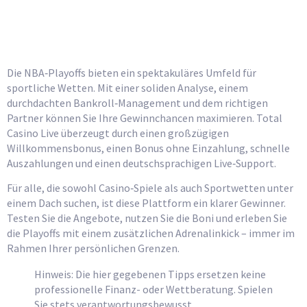
Casino Live die clevere
Wahl ist
Die NBA‑Playoffs bieten ein spektakuläres Umfeld für
sportliche Wetten. Mit einer soliden Analyse, einem
durchdachten Bankroll‑Management und dem richtigen
Partner können Sie Ihre Gewinnchancen maximieren. Total
Casino Live überzeugt durch einen großzügigen
Willkommensbonus, einen Bonus ohne Einzahlung, schnelle
Auszahlungen und einen deutschsprachigen Live‑Support.
Für alle, die sowohl Casino‑Spiele als auch Sportwetten unter
einem Dach suchen, ist diese Plattform ein klarer Gewinner.
Testen Sie die Angebote, nutzen Sie die Boni und erleben Sie
die Playoffs mit einem zusätzlichen Adrenalinkick – immer im
Rahmen Ihrer persönlichen Grenzen.
Hinweis: Die hier gegebenen Tipps ersetzen keine
professionelle Finanz- oder Wettberatung. Spielen
Sie stets verantwortungsbewusst.