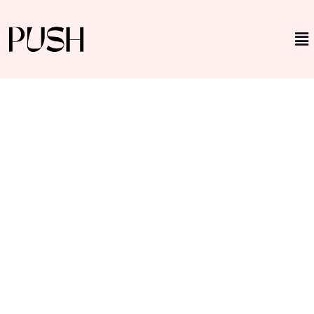
Erfolgreich durch die
NBA‑Playoffs:
Strategien für clevere
Wetten bei Total
Casino
Erfolgreich durch die
NBA‑Playoffs: