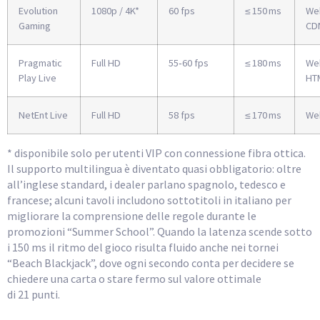
Evolution
1080p / 4K*
60 fps
≤ 150 ms
We
Gaming
CD
Pragmatic
Full HD
55‑60 fps
≤ 180 ms
We
Play Live
HT
NetEnt Live
Full HD
58 fps
≤ 170 ms
We
* disponibile solo per utenti VIP con connessione fibra ottica.
Il supporto multilingua è diventato quasi obbligatorio: oltre
all’inglese standard, i dealer parlano spagnolo, tedesco e
francese; alcuni tavoli includono sottotitoli in italiano per
migliorare la comprensione delle regole durante le
promozioni “Summer School”. Quando la latenza scende sotto
i 150 ms il ritmo del gioco risulta fluido anche nei tornei
“Beach Blackjack”, dove ogni secondo conta per decidere se
chiedere una carta o stare fermo sul valore ottimale
di 21 punti.