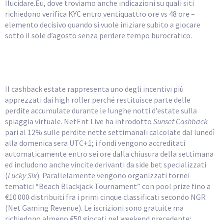
Ilucidare.Eu, dove troviamo anche indicazioni su quali siti
richiedono verifica KYC entro ventiquattro ore vs 48 ore –
elemento decisivo quando si vuole iniziare subito a giocare
sotto il sole d’agosto senza perdere tempo burocratico.​
Cashback settimanale e tornei a tema
estate
Il cashback estate rappresenta uno degli incentivi più
apprezzati dai high roller perché restituisce parte delle
perdite accumulate durante le lunghe notti d’estate sulla
spiaggia virtuale. NetEnt Live ha introdotto
Sunset Cashback
pari al 12% sulle perdite nette settimanali calcolate dal lunedì
alla domenica sera UTC+1; i fondi vengono accreditati
automaticamente entro sei ore dalla chiusura della settimana
ed includono anche vincite derivanti da side bet specializzati
(
Lucky Six
). Parallelamente vengono organizzati tornei
tematici “Beach Blackjack Tournament” con pool prize fino a
€10 000 distribuiti fra i primi cinque classificati secondo NGR
(Net Gaming Revenue). Le iscrizioni sono gratuite ma
richiedono almeno €50 giocati nel weekend precedente;