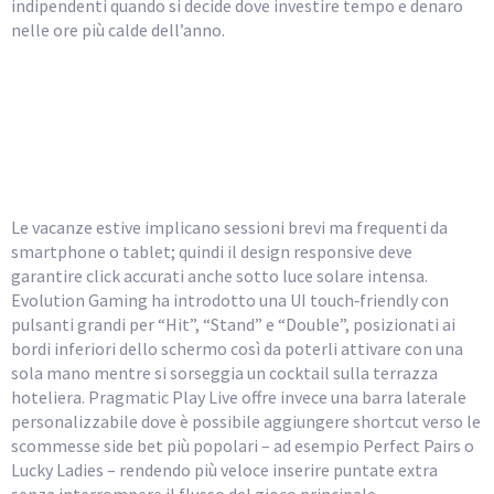
indipendenti quando si decide dove investire tempo e denaro
nelle ore più calde dell’anno.
Interfaccia Utente e
Usabilità su Dispositivi
Mobili – ( 280 parole )
Le vacanze estive implicano sessioni brevi ma frequenti da
smartphone o tablet; quindi il design responsive deve
garantire click accurati anche sotto luce solare intensa.
Evolution Gaming ha introdotto una UI touch‑friendly con
pulsanti grandi per “Hit”, “Stand” e “Double”, posizionati ai
bordi inferiori dello schermo così da poterli attivare con una
sola mano mentre si sorseggia un cocktail sulla terrazza
hoteliera. Pragmatic Play Live offre invece una barra laterale
personalizzabile dove è possibile aggiungere shortcut verso le
scommesse side bet più popolari – ad esempio Perfect Pairs o
Lucky Ladies – rendendo più veloce inserire puntate extra
senza interrompere il flusso del gioco principale.