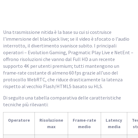
Trasmissione Video e
Audio – ( 300 parole )
Una trasmissione nitida è la base su cui si costruisce
l’immersione del blackjack live; se il video è sfocato o l’audio
interrotto, il divertimento svanisce subito. I principali
operatori – Evolution Gaming, Pragmatic Play Live e NetEnt –
offrono risoluzioni che vanno dal Full HD a un recente
supporto 4K per utenti premium; tutti mantengono un
frame‑rate costante di almeno 60 fps grazie all’uso del
protocollo WebRTC, che riduce drasticamente la latenza
rispetto al vecchio Flash/HTML5 basato su HLS.
Di seguito una tabella comparativa delle caratteristiche
tecniche più rilevanti:
Operatore
Risoluzione
Frame‑rate
Latency
Te
max
medio
media
st