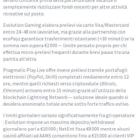
denaro contante prima della partenza dalle vacanze o
semplicemente riutilizzare fondi vincenti per altre attività
ricreative sul posto.
Evolution Gaming elabora prelievi via carte Visa/Mastercard
entro 24–48 ore lavorative, ma grazie alla partnership con
ecoPayz garantisce trasferimenti istantanei (<30 minuti) se la
somma non supera €2 000 — limite pensato proprio per chi
effettua micro‐prelievi frequenti durante brevi pause tra una
partita all’altra.
Pragmatic Play Live offre invece prelievi tramite portafogli
elettronici (
PayPal
,
Skrill
) completati mediamente entro 12
ore, mentre quelli richiesti verso criptovalute (
Bitcoin
,
Ethereum
) arrivano entro 15 minuti grazie all’utilizzo della
blockchain Lightning Network — soluzione ideale quando si
desidera anonimato totale anche sotto forte traffico estivo.
I limiti giornalieri variano significativamente fra gli operatorи
: Evolution impone un massimo de­posito/withdrawal
giornaliero pari a €10 000 ; NetEnt fissa €8 000 mentre alcuni
casinò affiliati ad AAMS consentono fino a €15 000 ai clienti VIP