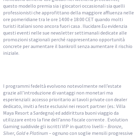
questo modello premia sia i giocatori occasionali sia quelli
professionisti che approfittano della maggiore affluenza nelle
ore pomeridiane tra le ore 14:00 e 18:00 CET quando molti
turisti italiani sono ancora fuori casa . Ilucidare.Eu evidenzia
questi eventi nelle sue newsletter settimanali dedicate alle
promozioni stagionali perché rappresentano opportunità
concrete per aumentare il bankroll senza aumentare il rischio
iniziale.​
Programmi VIP e vantaggi esclusivi
per i high rollers
I programmi fedeltà evolvono notevolmente nell’estate
grazie all’introduzione di vantaggi non monetari ma
esperienziali: accesso prioritario ai tavoli private con dealer
dedicato, inviti a feste esclusivi nei resort partner (es.: Villa
Maya Resort a Sardegna) ed addirittura buoni viaggio da
utilizzare entro la fine dell’anno fiscale corrente . Evolution
Gaming suddivide gli iscritti VIP in quattro livelli –
Bronze
,
Silver
,
Gold
e
Platinum
– ognuno con soglie mensili progressive