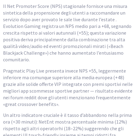
Il Net Promoter Score (NPS) stagionale fornisce una misura
sintetica della propensione degli utenti a raccomandare un
servizio dopo aver provato le sale live durante l’estate .
Evolution Gaming registra un NPS medio pari a +68, segnando
crescita rispetto ai valori autunnali (+55); questa variazione
positiva deriva principalmente dalla combinazione tra alta
qualità video/audio ed eventi promozionali mirati («Beach
Blackjack Challenge») che hanno aumentato l’entusiasmo
comunitario.
Pragmatic Play Live presenta invece NPS +55, leggermente
inferiore ma comunque superiore alla media europea (+48)
grazie alle solide offerte VIP integrate con premi sportivi nelle
migliori app scommesse sportive partner — risultato evidente
nei forum reddit dove gli utenti menzionano frequentemente
«great crossover benefits».
Un altro indicatore cruciale è il tasso d’abbandono nella prima
ora (<30 minuti): NetEnt mostra percentuale minima (12%)
rispetto agli altri operator​hi (18–22%) suggerendo che gli
elementi UI touch-friendly insieme ai tempi ridotti fra