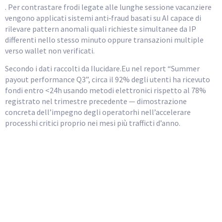
. Per contrastare frodi legate alle lunghe sessione vacanziere
vengono applicati sistemi anti‑fraud basati su AI capace di
rilevare pattern anomali quali richieste simultanee da IP
differenti nello stesso minuto oppure transazioni multiple
verso wallet non verificati.
Secondo i dati raccolti da Ilucidare.Eu nel report “Summer
payout performance Q3”, circa il 92% degli utenti ha ricevuto
fondi entro <24h usando metodi elettronici rispetto al 78%
registrato nel trimestre precedente — dimostrazione
concreta dell’impegno degli operator​hi nell’accelerare
process​hi critici proprio nei mesi più traffic­ti d’anno.​
Esperienza Complessiva
del Giocatore: Metriche
di Soddisfazione –
( 310 parole )