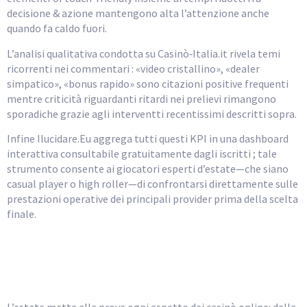
decisione & azione mantengono alta l’attenzione anche
quando fa caldo fuori.
L’analisi qualitativa condotta su Casinò‑Italia.it rivela temi
ricorrenti nei commentari : «video cristallino», «dealer
simpatico», «bonus rapido» sono citazioni positive frequenti
mentre criticità riguardanti ritardi nei prelievi rimangono
sporadiche grazie agli intervent​ti recent​issimi descritti sopra.
Infine Ilucidar​e.Eu aggrega tutti questi KPI in una dashboard
interattiva consultabile gratuitamente dagli iscritti ; tale
strumento consente ai giocatori esperti d’estate—che siano
casual player o high roller—di confrontarsi direttamente sulle
prestazioni operative dei principali provider prima della scelta
finale.​
Conclusione –
( 190 parole )