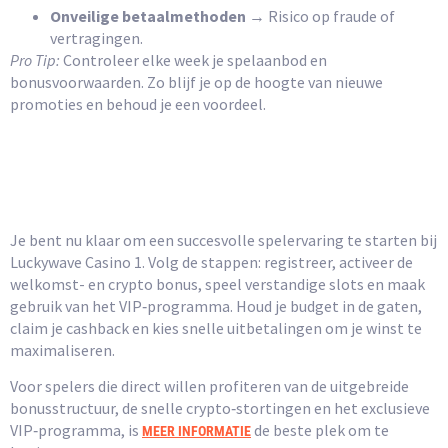
Onveilige betaalmethoden
→ Risico op fraude of
vertragingen.
Pro Tip:
Controleer elke week je spelaanbod en
bonusvoorwaarden. Zo blijf je op de hoogte van nieuwe
promoties en behoud je een voordeel.
Samenvatting en
volgende stappen
Je bent nu klaar om een succesvolle spelervaring te starten bij
Luckywave Casino 1. Volg de stappen: registreer, activeer de
welkomst- en crypto bonus, speel verstandige slots en maak
gebruik van het VIP‑programma. Houd je budget in de gaten,
claim je cashback en kies snelle uitbetalingen om je winst te
maximaliseren.
Voor spelers die direct willen profiteren van de uitgebreide
bonusstructuur, de snelle crypto‑stortingen en het exclusieve
VIP‑programma, is
de beste plek om te
MEER INFORMATIE