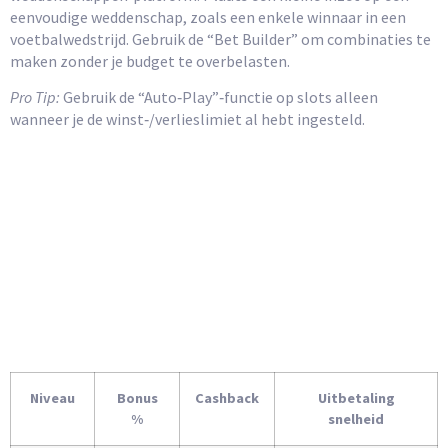
eenvoudige weddenschap, zoals een enkele winnaar in een
voetbalwedstrijd. Gebruik de “Bet Builder” om combinaties te
maken zonder je budget te overbelasten.
Pro Tip:
Gebruik de “Auto‑Play”‑functie op slots alleen
wanneer je de winst‑/verlieslimiet al hebt ingesteld.
Geavanceerde Tips:
VIP‑programma,
cashback en snelle
uitbetalingen
VIP‑programma in één overzicht
Niveau
Bonus
Cashback
Uitbetaling
%
snelheid