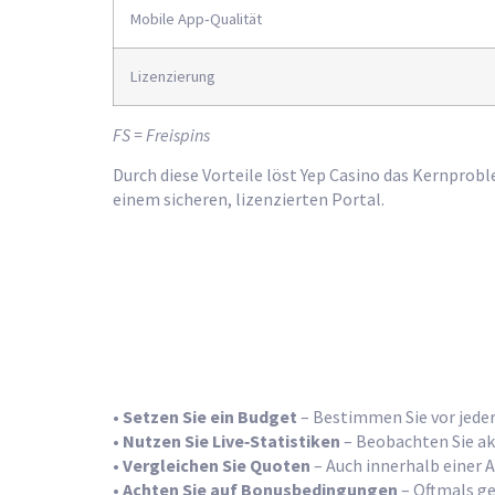
Mobile App‑Qualität
Lizenzierung
FS = Freispins
Durch diese Vorteile löst Yep Casino das Kernprobl
einem sicheren, lizenzierten Portal.
Praktische T
mobile Foot
•
Setzen Sie ein Budget
– Bestimmen Sie vor jeder 
•
Nutzen Sie Live‑Statistiken
– Beobachten Sie akt
•
Vergleichen Sie Quoten
– Auch innerhalb einer 
•
Achten Sie auf Bonusbedingungen
– Oftmals g