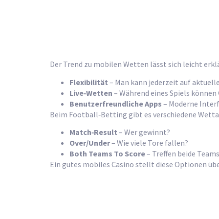
beliebter w
Der Trend zu mobilen Wetten lässt sich leicht erkl
Flexibilität
– Man kann jederzeit auf aktuelle
Live‑Wetten
– Während eines Spiels können 
Benutzerfreundliche Apps
– Moderne Interf
Beim Football‑Betting gibt es verschiedene Wettar
Match‑Result
– Wer gewinnt?
Over/Under
– Wie viele Tore fallen?
Both Teams To Score
– Treffen beide Team
Ein gutes mobiles Casino stellt diese Optionen übe
Demo‑Slots a