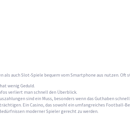
ootball‑Wet
ts bei Yep 
en als auch Slot‑Spiele bequem vom Smartphone aus nutzen. Oft s
 hat wenig Geduld.
fos verliert man schnell den Überblick.
uszahlungen sind ein Muss, besonders wenn das Guthaben schnell 
nträchtigen. Ein Casino, das sowohl ein umfangreiches Football‑B
Bedürfnissen moderner Spieler gerecht zu werden.
le Football‑We