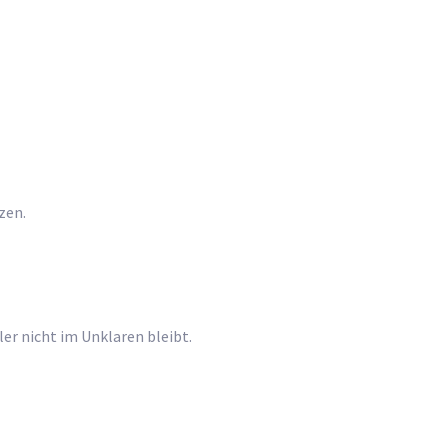
zen.
ler nicht im Unklaren bleibt.
 Einstieg