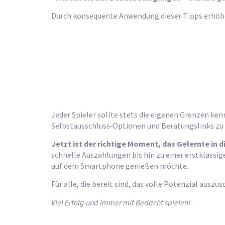
Durch konsequente Anwendung dieser Tipps erhöhe
Verantwortu
nächste Sch
Jeder Spieler sollte stets die eigenen Grenzen ke
Selbstausschluss‑Optionen und Beratungslinks z
Jetzt ist der richtige Moment, das Gelernte in 
schnelle Auszahlungen bis hin zu einer erstklassi
auf dem Smartphone genießen möchte.
Für alle, die bereit sind, das volle Potenzial ausz
Viel Erfolg und immer mit Bedacht spielen!