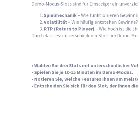
Demo‑Modus‑Slots sind für Einsteiger ein unverzich
Spielmechanik
– Wie funktionieren Gewinnl
Volatilität
– Wie häufig entstehen Gewinne?
RTP (Return to Player)
– Wie hoch ist die 
Durch das Testen verschiedener Slots im Demo‑Modu
Beispiel für eine s
•
Wählen Sie drei Slots mit unterschiedlicher Vol
•
Spielen Sie je 10‑15 Minuten im Demo‑Modus.
•
Notieren Sie, welche Features Ihnen am meis
•
Entscheiden Sie sich für den Slot, der Ihnen d
Yep Casino
mobile Spie