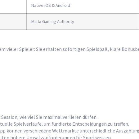
Native iOS & Android
Malta Gaming Authority
em vieler Spieler: Sie erhalten sofortigen Spielspaß, klare Bonusb
ipps für erfolg
ball‑Wetten
Session, wie viel Sie maximal verlieren dürfen.
uelle Spielverläufe, um fundierte Entscheidungen zu treffen.
App können verschiedene Wettmärkte unterschiedliche Auszahlun
elten höhere Umsatzanforderungen für Sportwetten.