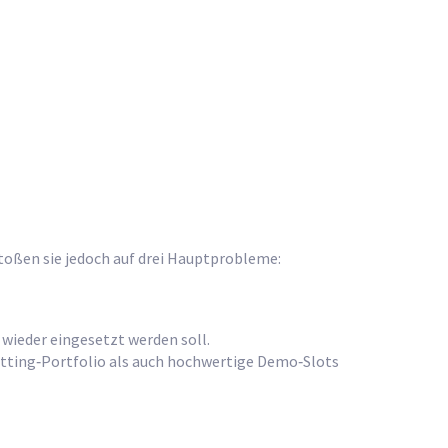
ten und
Casino
toßen sie jedoch auf drei Hauptprobleme:
wieder eingesetzt werden soll.
etting‑Portfolio als auch hochwertige Demo‑Slots
tten immer