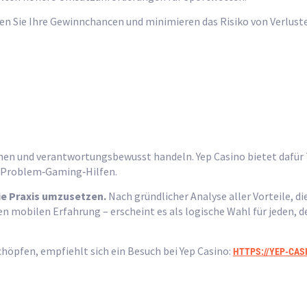
n Sie Ihre Gewinnchancen und minimieren das Risiko von Verlust
ngsvolles Spie
ritte
nnen und verantwortungsbewusst handeln. Yep Casino bietet dafür 
u Problem‑Gaming‑Hilfen.
die Praxis umzusetzen.
Nach gründlicher Analyse aller Vorteile, di
gen mobilen Erfahrung – erscheint es als logische Wahl für jeden,
uschöpfen, empfiehlt sich ein Besuch bei Yep Casino:
HTTPS://YEP-CA