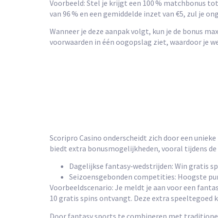
Voorbeeld: Stel je krijgt een 100 % matchbonus to
van 96 % en een gemiddelde inzet van €5, zul je o
Wanneer je deze aanpak volgt, kun je de bonus maxi
voorwaarden in één oogopslag ziet, waardoor je 
Fantasy spor
bonusstrate
Scoripro Casino onderscheidt zich door een uniek
biedt extra bonusmogelijkheden, vooral tijdens de 
Dagelijkse fantasy‑wedstrijden: Win gratis s
Seizoensgebonden competities: Hoogste punt
Voorbeeldscenario: Je meldt je aan voor een fantas
10 gratis spins ontvangt. Deze extra speeltegoed k
Door fantasy sports te combineren met traditionel