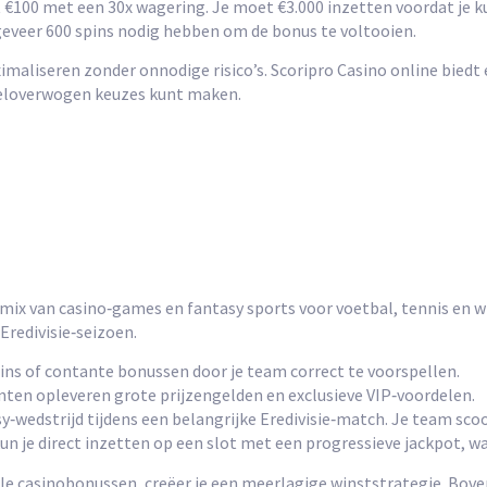
t €100 met een 30x wagering. Je moet €3.000 inzetten voordat je 
ngeveer 600 spins nodig hebben om de bonus te voltooien.
maliseren zonder onnodige risico’s. Scoripro Casino online biedt 
weloverwogen keuzes kunt maken.
ts integreren in
gie
e mix van casino‑games en fantasy sports voor voetbal, tennis e
Eredivisie‑seizoen.
pins of contante bonussen door je team correct te voorspellen.
en opleveren grote prijzengelden en exclusieve VIP‑voordelen.
y‑wedstrijd tijdens een belangrijke Eredivisie‑match. Je team sco
un je direct inzetten op een slot met een progressieve jackpot, wa
e casinobonussen, creëer je een meerlagige winststrategie. Bovend