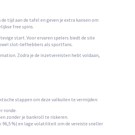
de tijd aan de tafel en geven je extra kansen om
ijkse free spins.
evige start. Voor ervaren spelers biedt de site
el slot‑liefhebbers als sportfans.
mation. Zodra je de inzetvereisten hebt voldaan,
lim beheert
raktische stappen om deze valkuilen te vermijden:
er ronde.
en zonder je bankroll te riskeren.
 96,5 %) en lage volatiliteit om de vereiste sneller