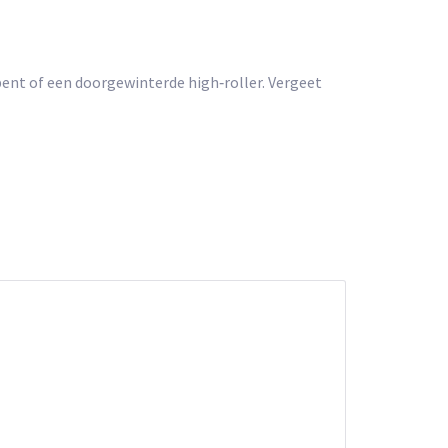
bent of een doorgewinterde high‑roller. Vergeet