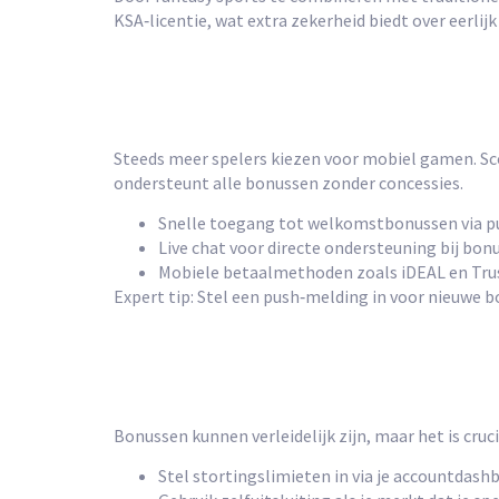
KSA‑licentie, wat extra zekerheid biedt over eerlij
Mobiel spel
Steeds meer spelers kiezen voor mobiel gamen. Sco
ondersteunt alle bonussen zonder concessies.
Snelle toegang tot welkomstbonussen via pu
Live chat voor directe ondersteuning bij bon
Mobiele betaalmethoden zoals iDEAL en Trus
Expert tip: Stel een push‑melding in voor nieuwe b
Verantwoord
Bonussen kunnen verleidelijk zijn, maar het is cru
Stel stortingslimieten in via je accountdash