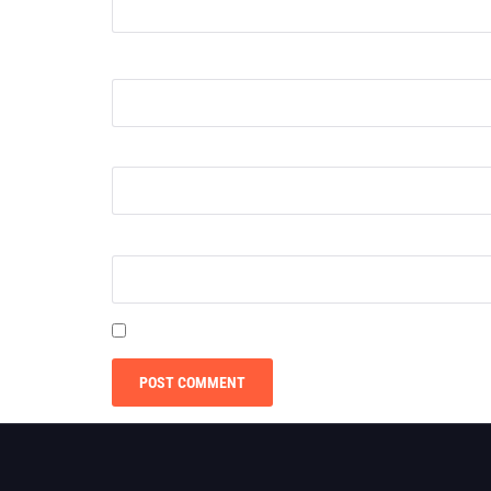
NAME
*
EMAIL
*
WEBSITE
SAVE MY NAME, EMAIL, AND WEBSITE IN THIS BROWSER