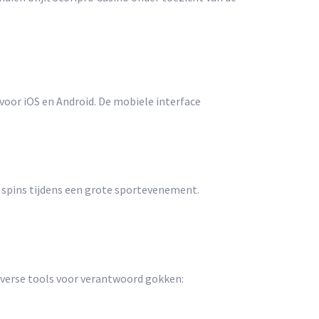
malisatie
voor iOS en Android. De mobiele interface
ee spins tijdens een grote sportevenement.
usgebruik
 diverse tools voor verantwoord gokken: