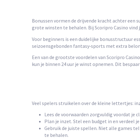
Bonussen vormen de drijvende kracht achter een suc
grote winsten te behalen. Bij Scoripro Casino vind
Voor beginners is een duidelijke bonusstructuur ess
seizoensgebonden fantasy‑sports met extra beloni
Een van de grootste voordelen van Scoripro Casino 
kun je binnen 24 uur je winst opnemen. Dit bespaar
Hoe je bonu
Veel spelers struikelen over de kleine lettertjes: 
Lees de voorwaarden zorgvuldig voordat je cla
Plan je inzet. Stel een budget in en verdeel 
Gebruik de juiste spellen. Niet alle games te
te behalen.