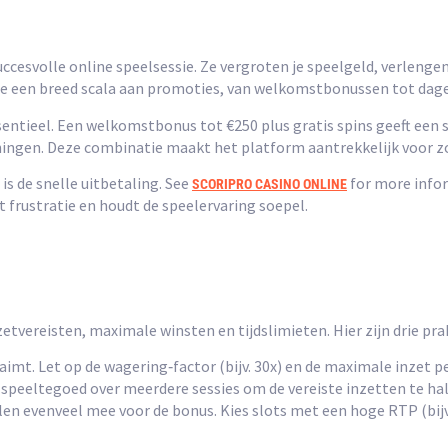
cesvolle online speelsessie. Ze vergroten je speelgeld, verlengen 
 je een breed scala aan promoties, van welkomstbonussen tot dagel
entieel. Een welkomstbonus tot €250 plus gratis spins geeft een st
ngen. Deze combinatie maakt het platform aantrekkelijk voor zow
is de snelle uitbetaling. See
for more infor
SCORIPRO CASINO ONLINE
t frustratie en houdt de speelervaring soepel.
svoorwaarden s
inzetvereisten, maximale winsten en tijdslimieten. Hier zijn drie p
imt. Let op de wagering‑factor (bijv. 30x) en de maximale inzet p
je speeltegoed over meerdere sessies om de vereiste inzetten te hal
llen evenveel mee voor de bonus. Kies slots met een hoge RTP (bijv.