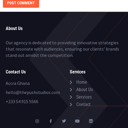
About Us
Our agency is dedicated to providing innovative strategies
that resonate with audiences, ensuring our clients’ brands
stand out amidst the competition.
Contact Us
Services
Home
Accra Ghana
About Us
hello@thepushstudios.com
Services
+233 54 915 5566
Contact