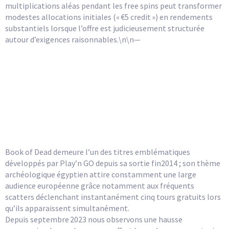
multiplications aléas pendant les free spins peut transformer
modestes allocations initiales (« €5 credit ») en rendements
substantiels lorsque l’offre est judicieusement structurée
autour d’exigences raisonnables.​\n\n—
IV️⃣ Top‑10 slot #3 –
Book of Dead & ses
« Free Spins Explorer
Pack »
Book of Dead demeure l’un des titres emblématiques
développés par Play’n GO depuis sa sortie fin­2014 ; son thème
archéologique égyptien attire constamment une large
audience européenne grâce notamment aux fréquents
scatters déclenchant instantanément cinq tours gratuits lors
qu’ils apparaissent simultanément.
Depuis septembre 2023 nous observons une hausse