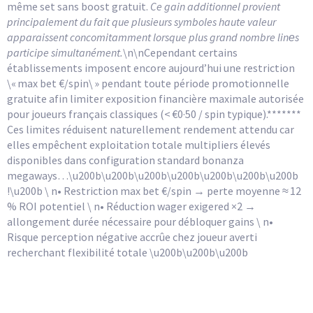
même set sans boost gratuit.
Ce gain additionnel provient
principalement du fait que plusieurs symboles haute valeur
apparaissent concomitamment lorsque plus grand nombre linеs
participe simultanément.
\n\nCependant certains
établissements imposent encore aujourd’hui une restriction
\« max bet €/spin\ » pendant toute période promotionnelle
gratuite afin limiter exposition financière maximale autorisée
pour joueurs français classiques (< €0·50 / spin typique).*******
Ces limites réduisent naturellement rendement attendu car
elles empêchent exploitation totale multipliers élevés
disponibles dans configuration standard bonanza
megaways…\u200b\u200b​\u200b\u200b​\u200b\u200b​\u200b​
!\u200b​​ \ n• Restriction max bet €/spin → perte moyenne ≈ 12
% ROI potentiel \ n• Réduction wager exigered ×2 →
allongement durée nécessaire pour débloquer gains \ n•
Risque perception négative accrûe chez joueur averti
recherchant flexibilité totale ​\u200b​​\u200b​​​\u200b​​‌​​️​​
VI️⃣ Top‑10 slot #5 –