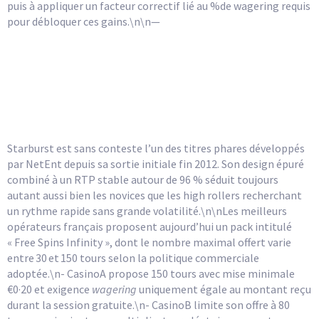
puis à appliquer un facteur correctif lié au %de wagering requis
pour débloquer ces gains.\n\n—
II️⃣ Top‑10 slot #1 –
Starburst & son pack
« Free Spins Infinity »
Starburst est sans conteste l’un des titres phares développés
par NetEnt depuis sa sortie initiale fin 2012. Son design épuré
combiné à un RTP stable autour de 96 % séduit toujours
autant aussi bien les novices que les high rollers recherchant
un rythme rapide sans grande volatilité.\n\nLes meilleurs
opérateurs français proposent aujourd’hui un pack intitulé
« Free Spins Infinity », dont le nombre maximal offert varie
entre 30 et 150 tours selon la politique commerciale
adoptée.\n- CasinoA propose 150 tours avec mise minimale
€0·20 et exigence
wagering
uniquement égale au montant reçu
durant la session gratuite.\n- CasinoB limite son offre à 80