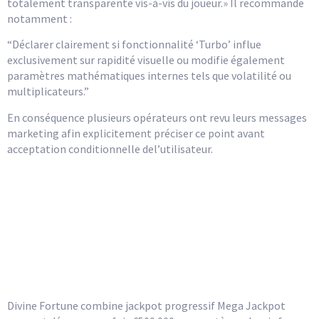
totalement transparente vis-à-vis du joueur.» Il recommande
notamment :
“Déclarer clairement si fonctionnalité ‘Turbo’ influe
exclusivement sur rapidité visuelle ou modifie également
paramètres mathématiques internes tels que volatilité ou
multiplicateurs.”
En conséquence plusieurs opérateurs ont revu leurs messages
marketing afin explicitement préciser ce point avant
acceptation conditionnelle del’utilisateur.​
VII️⃣ Top‑10 slot #6 –
Divine Fortune & ses
« Mythic Free Spins
Bundle »
Divine Fortune combine jackpot progressif Mega Jackpot