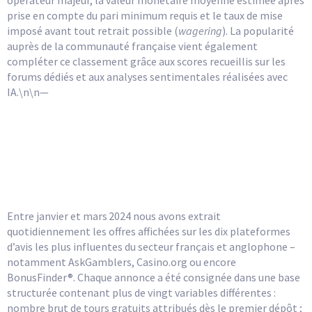
prise en compte du pari minimum requis et le taux de mise
imposé avant tout retrait possible (
wagering
). La popularité
auprès de la communauté française vient également
compléter ce classement grâce aux scores recueillis sur les
forums dédiés et aux analyses sentimentales réalisées avec
IA.\n\n—
I️⃣ Méthodologie de
collecte et critères
d’évaluation
Entre janvier et mars 2024 nous avons extrait
quotidiennement les offres affichées sur les dix plateformes
d’avis les plus influentes du secteur français et anglophone –
notamment AskGamblers, Casino.org ou encore
BonusFinder®. Chaque annonce a été consignée dans une base
structurée contenant plus de vingt variables différentes :
nombre brut de tours gratuits attribués dès le premier dépôt ;