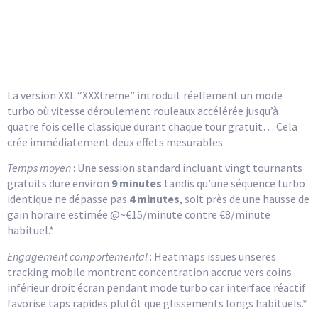
Starburst XXXtreme &
son « Turbo Free Spins
Frenzy »
La version XXL “XXXtreme” introduit réellement un mode
turbo où vitesse déroulement rouleaux accélérée jusqu’à
quatre fois celle classique durant chaque tour gratuit… Cela
crée immédiatement deux effets mesurables :
Temps moyen
: Une session standard incluant vingt tournants
gratuits dure environ
9 minutes
tandis qu’une séquence turbo
identique ne dépasse pas
4 minutes
, soit près ​de ​une hausse ​de
​gain horaire estimée @~€15/minute contre €8/minute
habituel.*
Engagement comportemental
: Heatmaps issues unseres
tracking mobile montrent concentration accrue vers coins
inférieur droit écran pendant mode turbo car interface réactif
favorise taps rapides plutôt que glissements longs habituels.*