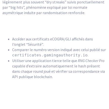
légèrement plus souvent “dry streaks” suivis ponctuellement
par “big hits”, phénomène expliqué par loi normale
asymétrique induite par randomisation renforcée.
Vérifier l’intégrité RNG depuis votre
smartphone
Accéder aux certificats eCOGRA/GLI affichés dans
l’onglet “Sécurité”.
Comparer le numéro version indiqué avec celui publié sur
.
certificates.gamingauthority.io
Utiliser une application tierce telle que
RNG Checker Pro
capable d’extraire automatiquement le hash présent
dans chaque round joué et vérifier sa correspondance via
API publique blockchain.
Calculatrice rapide :
estimer votre gain
potentiel quotidien – 265