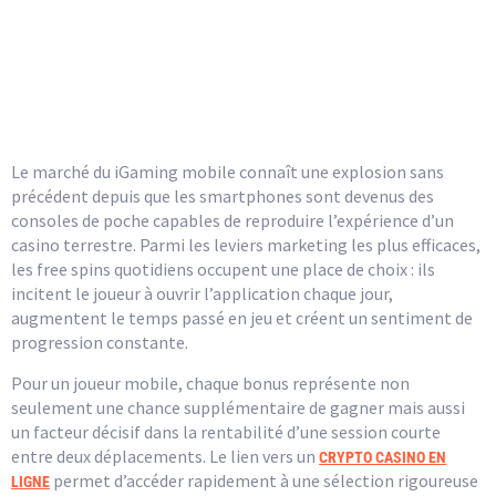
l’équation
mathématique qui
maximise vos gains »
Le marché du iGaming mobile connaît une explosion sans
précédent depuis que les smartphones sont devenus des
consoles de poche capables de reproduire l’expérience d’un
casino terrestre. Parmi les leviers marketing les plus efficaces,
les free spins quotidiens occupent une place de choix : ils
incitent le joueur à ouvrir l’application chaque jour,
augmentent le temps passé en jeu et créent un sentiment de
progression constante.
Pour un joueur mobile, chaque bonus représente non
seulement une chance supplémentaire de gagner mais aussi
un facteur décisif dans la rentabilité d’une session courte
entre deux déplacements. Le lien vers un
CRYPTO CASINO EN
permet d’accéder rapidement à une sélection rigoureuse
LIGNE