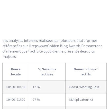
: quel moment de la
journée maximise les
chances ? – 320 mots
Les analyses internes réalisées par plusieurs plateformes
référencées sur Httpswww.Golden Blog Awards.Fr montrent
clairement que l’activité quotidienne présente deux pics
majeurs :
Heure
% Sessions
Bonus “‑hour‑”
locale
actives
actifs
08h00–10h00
12 %
Boost “Morning Spin”
19h00–21h00
27 %
Multiplicateur x2