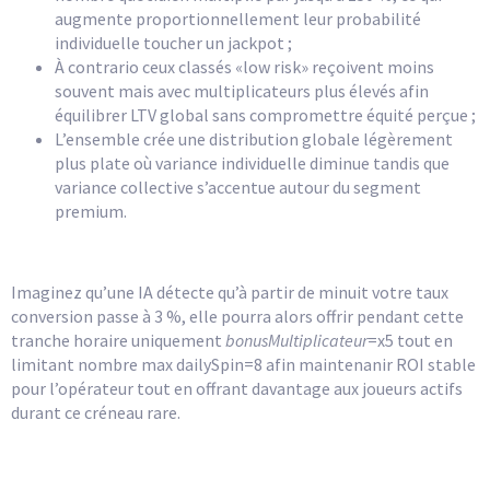
augmente proportionnellement leur probabilité
individuelle toucher un jackpot ;
À contrario ceux classés «low risk» reçoivent moins
souvent mais avec multiplicateurs plus élevés afin
équilibrer LTV global sans compromettre équité perçue ;
L’ensemble crée une distribution globale légèrement
plus plate où variance individuelle diminue tandis que
variance collective s’accentue autour du segment
premium.
Scénario hypothétique
Imaginez qu’une IA détecte qu’à partir de minuit votre taux
conversion passe à 3 %, elle pourra alors offrir pendant cette
tranche horaire uniquement
bonusMultiplicateur
=x5 tout en
limitant nombre max dailySpin=8 afin maintenanir ROI stable
pour l’opérateur tout en offrant davantage aux joueurs actifs
durant ce créneau rare.
Réflexions éthiques & réglementaires