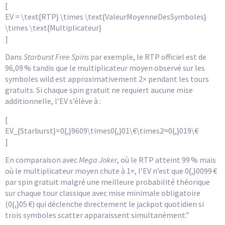
[
EV = \text{RTP} \times \text{ValeurMoyenneDesSymboles}
\times \text{Multiplicateur}
]
Dans
Starburst Free Spins
par exemple, le RTP officiel est de
96,09 % tandis que le multiplicateur moyen observé sur les
symboles wild est approximativement 2× pendant les tours
gratuits. Si chaque spin gratuit ne requiert aucune mise
additionnelle, l’EV s’élève à :
[
EV_{Starburst}=0{,}9609\times0{,}01\€\times2≈0{,}019\€
]
En comparaison avec
Mega Joker
, où le RTP atteint 99 % mais
où le multiplicateur moyen chute à 1×, l’EV n’est que 0{,}0099 €
par spin gratuit malgré une meilleure probabilité théorique
sur chaque tour classique avec mise minimale obligatoire
(0{,}05 €) qui déclenche directement le jackpot quotidien si
trois symboles scatter apparaissent simultanément.”