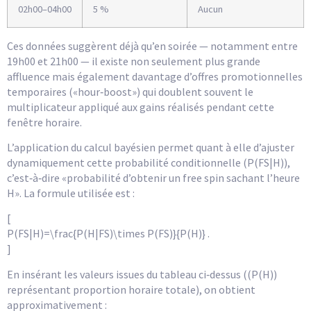
02h00–04h00
5 %
Aucun
Ces données suggèrent déjà qu’en soirée — notamment entre
19h00 et 21h00 — il existe non seulement plus grande
affluence mais également davantage d’offres promotionnelles
temporaires («hour‑boost») qui doublent souvent le
multiplicateur appliqué aux gains réalisés pendant cette
fenêtre horaire.
L’application du calcul bayésien permet quant à elle d’ajuster
dynamiquement cette probabilité conditionnelle (P(FS|H)),
c’est‑à‑dire «probabilité d’obtenir un free spin sachant l’heure
H». La formule utilisée est :
[
P(FS|H)=\frac{P(H|FS)\times P(FS)}{P(H)} .
]
En insérant les valeurs issues du tableau ci‑dessus ((P(H))
représentant proportion horaire totale), on obtient
approximativement :