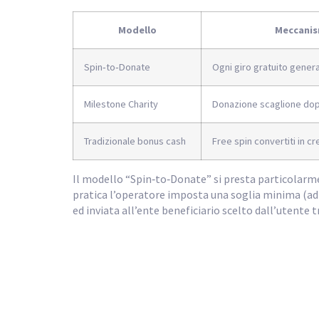
Modello
Meccanis
Spin‑to‑Donate
Ogni giro gratuito gener
Milestone Charity
Donazione scaglione dopo
Tradizionale bonus cash
Free spin convertiti in cr
Il modello “Spin‑to‑Donate” si presta particolarme
pratica l’operatore imposta una soglia minima (ad
ed inviata all’ente beneficiario scelto dall’utente 
Storie di s
cambiato le