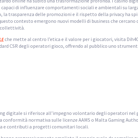
zardo online ha subito una trasformazione profonda. I casinò digita
 capaci di influenzare comportamenti sociali e ambientali su larg
 la trasparenza delle promozioni e il rispetto della privacy ha spin
 questo contesto emergono nuovi modelli di business che cercano di 
collettività.
che mette al centro l’etica e il valore per i giocatori, visita Dih4
LE
dard CSR degli operatori gioco, offrendo al pubblico uno strumen
di “responsabili
nline
 digitale si riferisce all’impegno volontario degli operatori nel g
alla conformità normativa sulle licenze AAMS o Malta Gaming Autho
a e contributi a progetti comunitari locali.
oco hanno progressivamente ampliato il proprio ruolo da semplice p