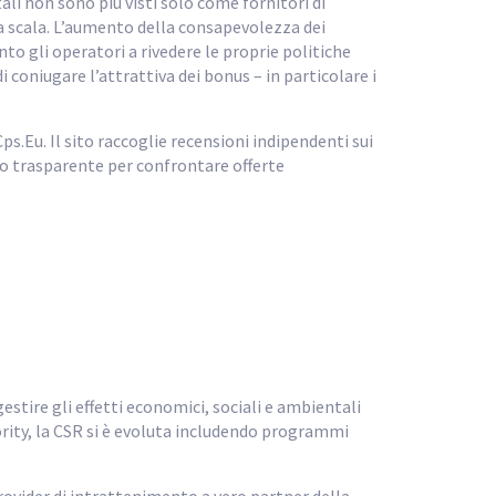
li non sono più visti solo come fornitori di
a scala. L’aumento della consapevolezza dei
to gli operatori a rivedere le proprie politiche
coniugare l’attrattiva dei bonus – in particolare i
Cps.Eu. Il sito raccoglie recensioni indipendenti sui
to trasparente per confrontare offerte
tà sociale”
estire gli effetti economici, sociali e ambientali
rity, la CSR si è evoluta includendo programmi
rovider di intrattenimento a vero partner della