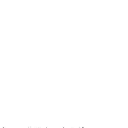
onscience
os
ewards
d