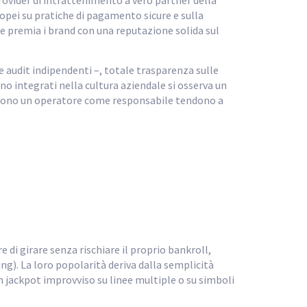
ropei su pratiche di pagamento sicure e sulla
e premia i brand con una reputazione solida sul
 e audit indipendenti –, totale trasparenza sulle
o integrati nella cultura aziendale si osserva un
piscono un operatore come responsabile tendono a
 di
i girare senza rischiare il proprio bankroll,
ng). La loro popolarità deriva dalla semplicità
n jackpot improvviso su linee multiple o su simboli