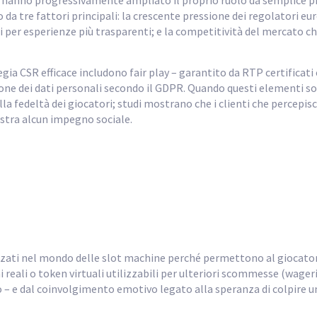
da tre fattori principali: la crescente pressione dei regolatori eu
per esperienze più trasparenti; e la competitività del mercato ch
gia CSR efficace includono fair play – garantito da RTP certificati
one dei dati personali secondo il GDPR. Quando questi elementi son
lla fedeltà dei giocatori; studi mostrano che i clienti che perce
ostra alcun impegno sociale.
come strumento
 responsabile
zati nel mondo delle slot machine perché permettono al giocatore d
reali o token virtuali utilizzabili per ulteriori scommesse (wageri
co – e dal coinvolgimento emotivo legato alla speranza di colpire u