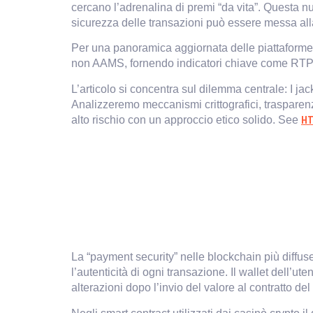
cercano l’adrenalina di premi “da vita”. Questa n
sicurezza delle transazioni può essere messa alla
Per una panoramica aggiornata delle piattaforme 
non AAMS, fornendo indicatori chiave come RTP med
L’articolo si concentra sul dilemma centrale: I 
Analizzeremo meccanismi crittografici, trasparenz
alto rischio con un approccio etico solido. See
HT
Sezione 1 –
Sicurezza d
La “payment security” nelle blockchain più diffu
l’autenticità di ogni transazione. Il wallet dell’u
alterazioni dopo l’invio del valore al contratto de