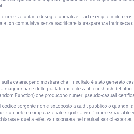
li.
uzione volontaria di soglie operative – ad esempio limiti mensili
calation compulsiva senza sacrificare la trasparenza intrinseca d
 Trasparenza de
 nei Smart Cont
bili sulla catena per dimostrare che il risultato è stato generato 
La maggior parte delle piattaforme utilizza il blockhash del bloc
andom Function) che producono numeri pseudo‑casuali certificati
il codice sorgente non è sottoposto a audit pubblico o quando l
con potere computazionale significativo (“miner extractable val
rata e quella effettiva riscontrata nei risultati storici esportati