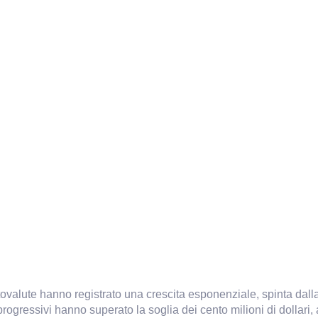
obile, con f
ntazione
ionale e pro
 riciclaggio
iptovalute hanno registrato una crescita esponenziale, spinta dall
rogressivi hanno superato la soglia dei cento milioni di dollari, 