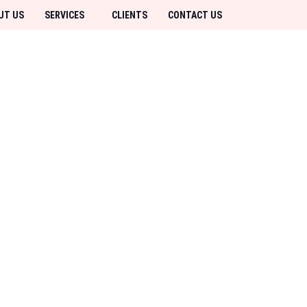
UT US
SERVICES
CLIENTS
CONTACT US
pto e
i –
enti,
mart