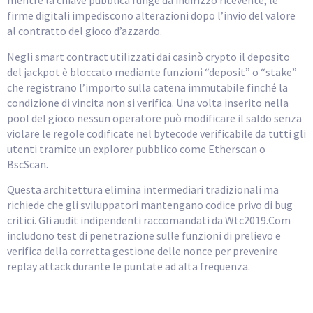
mentre la chiave pubblica funge da indirizzo ricevente; le
firme digitali impediscono alterazioni dopo l’invio del valore
al contratto del gioco d’azzardo.
Negli smart contract utilizzati dai casinò crypto il deposito
del jackpot è bloccato mediante funzioni “deposit” o “stake”
che registrano l’importo sulla catena immutabile finché la
condizione di vincita non si verifica. Una volta inserito nella
pool del gioco nessun operatore può modificare il saldo senza
violare le regole codificate nel bytecode verificabile da tutti gli
utenti tramite un explorer pubblico come Etherscan o
BscScan.
Questa architettura elimina intermediari tradizionali ma
richiede che gli sviluppatori mantengano codice privo di bug
critici. Gli audit indipendenti raccomandati da Wtc2019.Com
includono test di penetrazione sulle funzioni di prelievo e
verifica della corretta gestione delle nonce per prevenire
replay attack durante le puntate ad alta frequenza.
Sezione 2 – Gioco