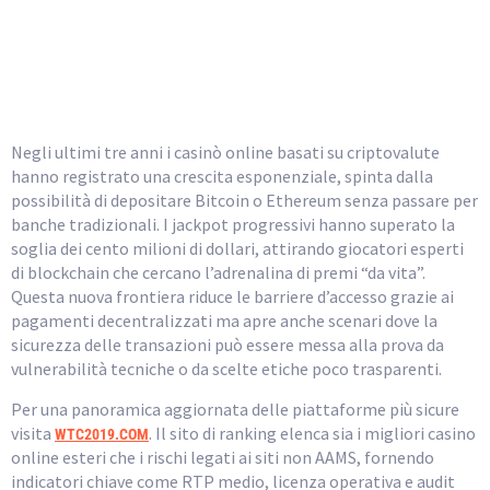
internazionale e
protezione contro il
riciclaggio
Negli ultimi tre anni i casinò online basati su criptovalute
hanno registrato una crescita esponenziale, spinta dalla
possibilità di depositare Bitcoin o Ethereum senza passare per
banche tradizionali. I jackpot progressivi hanno superato la
soglia dei cento milioni di dollari, attirando giocatori esperti
di blockchain che cercano l’adrenalina di premi “da vita”.
Questa nuova frontiera riduce le barriere d’accesso grazie ai
pagamenti decentralizzati ma apre anche scenari dove la
sicurezza delle transazioni può essere messa alla prova da
vulnerabilità tecniche o da scelte etiche poco trasparenti.
Per una panoramica aggiornata delle piattaforme più sicure
visita
. Il sito di ranking elenca sia i migliori casino
WTC2019.COM
online esteri che i rischi legati ai siti non AAMS, fornendo
indicatori chiave come RTP medio, licenza operativa e audit