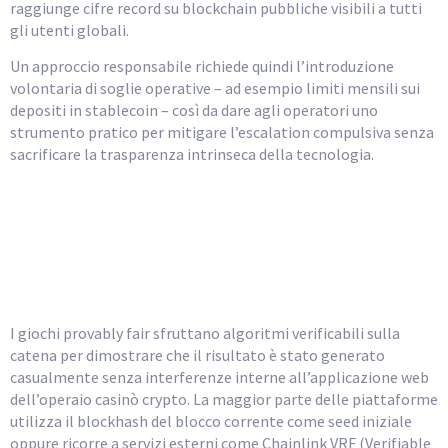
raggiunge cifre record su blockchain pubbliche visibili a tutti
gli utenti globali.
Un approccio responsabile richiede quindi l’introduzione
volontaria di soglie operative – ad esempio limiti mensili sui
depositi in stablecoin – così da dare agli operatori uno
strumento pratico per mitigare l’escalation compulsiva senza
sacrificare la trasparenza intrinseca della tecnologia.
Sezione 3 – Trasparenza
delle Probabilità nei
Smart Contract
I giochi provably fair sfruttano algoritmi verificabili sulla
catena per dimostrare che il risultato è stato generato
casualmente senza interferenze interne all’applicazione web
dell’operaio casinò crypto. La maggior parte delle piattaforme
utilizza il blockhash del blocco corrente come seed iniziale
oppure ricorre a servizi esterni come Chainlink VRF (Verifiable