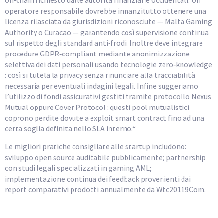
on‑chain richiesto dalle autorità finanziarie occidentali​. Un
operatore responsabile dovrebbe innanzitutto ottenere una
licenza rilasciata da giurisdizioni riconosciute — Malta Gaming
Authority o Curacao — garantendo così supervisione continua
sul rispetto degli standard anti‑frodi.​ Inoltre deve integrare
procedure GDPR‑compliant mediante anonimizzazione
selettiva dei dati personali usando tecnologie zero‑knowledge
: così si tutela la privacy senza rinunciare alla tracciabilità
necessaria per eventuali indagini legali.​ Infine suggeriamo
l’utilizzo di fondi assicurativi gestiti tramite protocollo Nexus
Mutual oppure Cover Protocol : questi pool mutualistici
coprono perdite dovute a exploit smart contract fino ad una
certa soglia definita nello SLA interno.“​
Le migliori pratiche consigliate alle startup includono:
sviluppo open source auditabile pubblicamente; partnership
con studi legali specializzati in gaming AML;
implementazione continua dei feedback provenienti dai
report comparativi prodotti annualmente da Wtc20119​Com.
Sezione 8 – Linee Guida