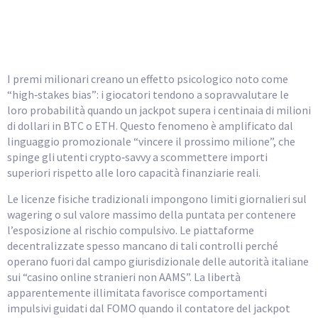
Responsabile Versus
Jackpot Astronomici
I premi milionari creano un effetto psicologico noto come
“high‑stakes bias”: i giocatori tendono a sopravvalutare le
loro probabilità quando un jackpot supera i centinaia di milioni
di dollari in BTC o ETH. Questo fenomeno è amplificato dal
linguaggio promozionale “vincere il prossimo milione”, che
spinge gli utenti crypto‑savvy a scommettere importi
superiori rispetto alle loro capacità finanziarie reali.
Le licenze fisiche tradizionali impongono limiti giornalieri sul
wagering o sul valore massimo della puntata per contenere
l’esposizione al rischio compulsivo. Le piattaforme
decentralizzate spesso mancano di tali controlli perché
operano fuori dal campo giurisdizionale delle autorità italiane
sui “casino online stranieri non AAMS”. La libertà
apparentemente illimitata favorisce comportamenti
impulsivi guidati dal FOMO quando il contatore del jackpot