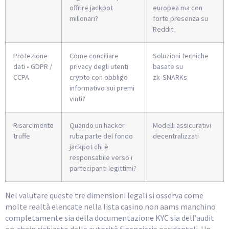
offrire jackpot
europea ma con
milionari?
forte presenza su
Reddit
Protezione
Come conciliare
Soluzioni tecniche
dati • GDPR /
privacy degli utenti
basate su
CCPA
crypto con obbligo
zk‑SNARKs
informativo sui premi
vinti?
Risarcimento
Quando un hacker
Modelli assicurativi
truffe
ruba parte del fondo
decentralizzati
jackpot chi è
responsabile verso i
partecipanti legittimi?
Nel valutare queste tre dimensioni legali si osserva come
molte realtà elencate nella lista casino non aams manchino
completamente sia della documentazione KYC sia dell’audit