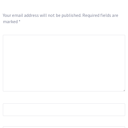
Leave a Reply
Your email address will not be published.
Required fields are
marked
*
COMMENT
*
NAME
*
EMAIL
*