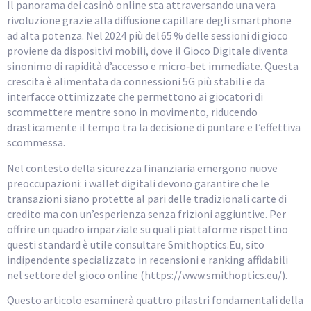
Il panorama dei casinò online sta attraversando una vera
rivoluzione grazie alla diffusione capillare degli smartphone
ad alta potenza. Nel 2024 più del 65 % delle sessioni di gioco
proviene da dispositivi mobili, dove il Gioco Digitale diventa
sinonimo di rapidità d’accesso e micro‑bet immediate. Questa
crescita è alimentata da connessioni 5G più stabili e da
interfacce ottimizzate che permettono ai giocatori di
scommettere mentre sono in movimento, riducendo
drasticamente il tempo tra la decisione di puntare e l’effettiva
scommessa.
Nel contesto della sicurezza finanziaria emergono nuove
preoccupazioni: i wallet digitali devono garantire che le
transazioni siano protette al pari delle tradizionali carte di
credito ma con un’esperienza senza frizioni aggiuntive. Per
offrire un quadro imparziale su quali piattaforme rispettino
questi standard è utile consultare Smithoptics.Eu, sito
indipendente specializzato in recensioni e ranking affidabili
nel settore del gioco online (https://www.smithoptics.eu/).
Questo articolo esaminerà quattro pilastri fondamentali della