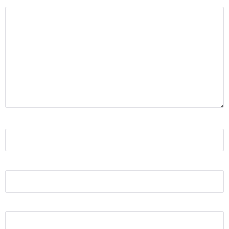
COMMENT
*
NAME
*
EMAIL
*
WEBSITE