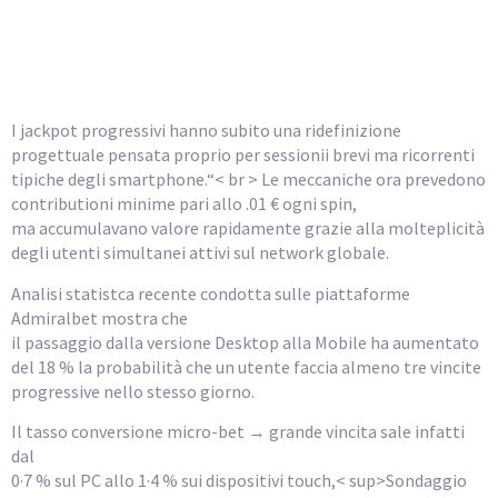
fidelizzazione del
giocatore mobile
I jackpot progressivi hanno subito una ridefinizione
progettuale pensata proprio per sessionii brevi ma ricorrenti
tipiche degli smartphone.“< br > Le meccaniche ora prevedono
contribut​ioni minime pari allo .01 € ogni spin,
ma accumulavano valore rapidamente grazie alla molteplicità
degli utenti simultanei attivi sul network globale.
Analisi statistca recente condotta sulle piattaforme
Admiralbet mostra che
il passaggio dalla versione Desktop alla Mobile ha aumentato
del 18 % la probabilità che un utente faccia almeno tre vincite
progressive nello stesso giorno.
Il tasso conversione micro-bet → grande vincita sale infatti
dal
0·7 % sul PC allo 1·4 % sui dispositivi touch,< sup>Sondaggio