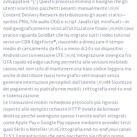
sviluppatore.^[¹] Questo processo elimina il bisogno che gli
utenti scarichino pacchetti pesanti manualmente.\n\nI
Content Delivery Network distribuiscono gli asset statici—
sprites PNG, file audio OGG o script JavaScript minificati—in
nodi geograficamente vicini all’utilizzatore finale.\n\nUn caso
pratico riguarda GoldBet che ha migrato tutti i video tutorial
verso un CDN EdgeForce®, riuscendo a dimezzare il tempo
medio di caricamento da 4·5 s a meno di 2·0 s sui dispositivi
Android con connessione LTE.\n\nL’integrazione sinergica fra
OTA rapido ed edge caching permette alle versioni mobiledi
casino.net non solo di mantenere una base codice leggera ma
anche di distribuire nuovi temi grafici settimanali senza
generare interruzioni percepibili dall’utente.\n\n## Sicurezza
dei pagamenti su piattaforme mobili: crittografia end‑to‑end
e tokenizzazione
Le transazioni mobili richiedono protocolli più rigorosi
rispetto alle semplici richieste HTTP inviate da browser
desktop perché avvengono spesso tramite wallet integrati
come Apple Pay o Google Pay oppure mediante provider terzi
quali Skrill o Neteller.\n\nCrittografia end-to-end\nsui canali
TLS 1.​3 garantiscono che ogni pacchetto sia cifrato prima