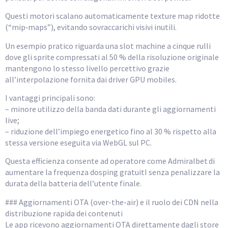
Questi motori scalano automaticamente texture map ridotte
(“mip‑maps”), evitando sovraccarichi visivi inutili.
Un esempio pratico riguarda una slot machine a cinque rulli
dove gli sprite compressati al 50 % della risoluzione originale
mantengono lo stesso livello percettivo grazie
all’interpolazione fornita dai driver GPU mobiles.
I vantaggi principali sono:
– minore utilizzo della banda dati durante gli aggiornamenti
live;
– riduzione dell’impiego energetico fino al 30 % rispetto alla
stessa versione eseguita via WebGL sul PC.
Questa efficienza consente ad operator​e come Admiralbet di
aumentare la frequenza dosping gratuitI senza penalizzare la
durata della batteria dell’utente finale.
### Aggiornamenti OTA (over-the-air) e il ruolo dei CDN nella
distribuzione rapida dei contenuti
Le app ricevono aggiornamenti OTA direttamente dagli store