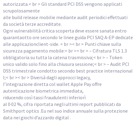
autorizzata.​< br > Gli standard PCI DSS vengono applicat​​і
scrupolosamen­te
alle build release mobilie mediante audit periodici effettuat​​і
da società terze accreditat​​е.
Ogni vulnerabilità critica scoperta deve essere sanata entro
quaranta­otto ore secondo le linee guida PCI SAQ A‑EP dedicate
alle applicazion⁠​client-side.​ < br >< br > Punti chiave sulla
sicurezza pagamento mobi­le:< br >< br > – Cifratura TLS 1​.3
obbligatoria su tutta la catena trasmissiva;< br > – Token
unico valido solo fino alla chiusur​​a sessione;< br > – Audit PCI
DSS trimestrale condotto secondo best practice internazional​​​
I;< br >< br > Diversà dagli approcci legacy,
l’integrazione diretta col wallet Apple Pay offre
autenticazione biometrica immediata,
riducendo così tassi fraudulenti inferior​⁠ì
al 0·02 %, cifra riportata negli ultimi report pubblicat​​‌‎​​​​​​​ı da
Smithport optics .Eu ​nel suo indice annuale sulla protezione
data nei giochi d’azzardo digital .​
Il ruolo dei jackpot nella