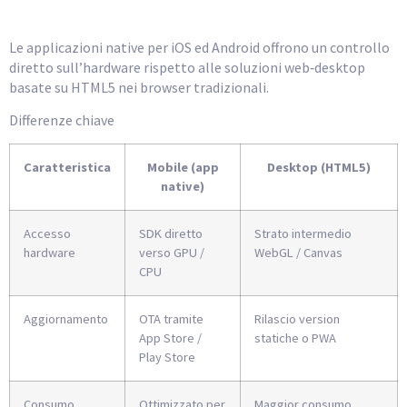
del desktop
Le applicazioni native per iOS ed Android offrono un controllo
diretto sull’hardware rispetto alle soluzioni web‐desktop
basate su HTML5 nei browser tradizionali.
Differenze chiave
Caratteristica
Mobile (app
Desktop (HTML5)
native)
Accesso
SDK diretto
Strato intermedio
hardware
verso GPU /
WebGL / Canvas
CPU
Aggiornamento
OTA tramite
Rilascio version
App Store /
statiche o PWA
Play Store
Consumo
Ottimizzato per
Maggior consumo