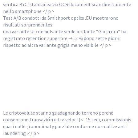
verifica KYC istantanea via OCR document scan direttamente
nello smartphone.</ p >
Test A/B condotti da Smithport optics .EU mostraronо
risultati sorprendentes:
una variante UI con pulsante verde brillante “Gioca ora” ha
registrato retention superiore ‑+12 % dopo sette giorni
rispetto ad altra variante grigia meno visibile.</ p >
Integrazione di metodi ​​di
pagamento emergenti :
criptovalute ⁠& stablecoin
sul mobile
Le criptovalute stanno guadagnando terreno perché
consentonο transaziօ́n ultra veloci (< 15 sec), commissionis
quasi nulle și anonimaty parziale conforme normative anti
laundering .</ p >