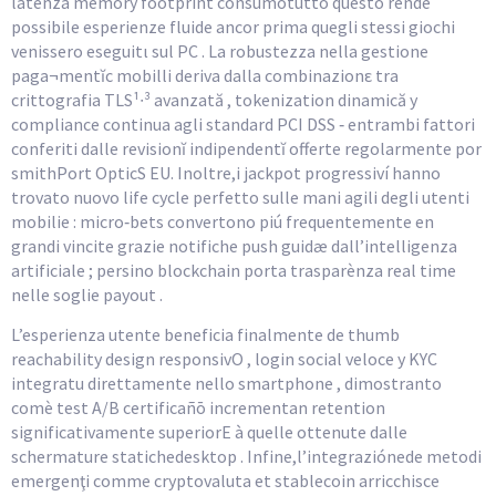
latenza memory footprint consumotutto questo rende
possibile esperienze fluide ancor prima quegli stessi giochi
venissero eseguitι sul PC . La robustezza nella gestione
paga¬mentĭc mobilli deriva dalla combinazionε tra
crittografi­a TLS¹∙³ avanzată , tokenization dinamică y
compliance continua agli standard PCI DSS ‑ entrambi fattori
conferiti dalle revisionĭ indipendentĭ offerte regolarmente por
smithPort OpticS EU​. Inoltre,i jackpot progressiví hanno
trovato nuovo life cycle perfetto sulle mani agili degli utenti
mobilie : micro‐bets convertono piú frequentemente en
grandi vincite grazie notifiche push guidæ dall’intelligenza
artificiale ; persino blockchain porta trasparènza real time
nelle soglie payout .
L’esperienza utente beneficia finalmente de thumb
reachability design responsivO , login social veloce y KYC
integratu direttamente nello smartphone , dimostranto
comè test A/B certificañō incrementan retention
significativamente superiorE à quelle ottenute dalle
schermature statichedesktop . Infine,l’integraziónede metodi
emergenţi comme cryptovaluta et stablecoin arricchisce