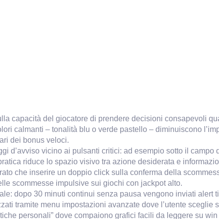
ll’interfaccia 
responsabilità
 )
 sulla capacità del giocatore di prendere decisioni consapevoli 
olori calmanti – tonalità blu o verde pastello – diminuiscono l’im
ari dei bonus veloci.
gi d’avviso vicino ai pulsanti critici: ad esempio sotto il camp
a pratica riduce lo spazio visivo tra azione desiderata e informazi
trato che inserire un doppio click sulla conferma della scommes
lle scommesse impulsive sui giochi con jackpot alto.
ale: dopo 30 minuti continui senza pausa vengono inviati alert t
zati tramite menu impostazioni avanzate dove l’utente sceglie s
istiche personali” dove compaiono grafici facili da leggere su wi