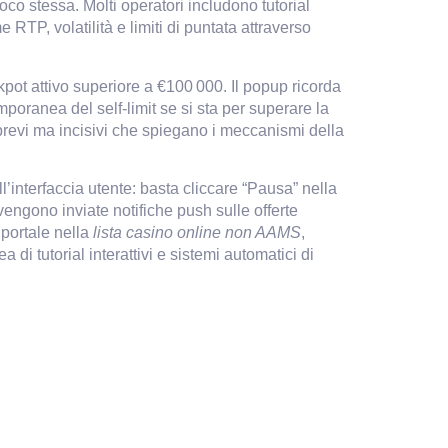
co stessa. Molti operatori includono tutorial
RTP, volatilità e limiti di puntata attraverso
pot attivo superiore a €100 000. Il popup ricorda
poranea del self‑limit se si sta per superare la
i brevi ma incisivi che spiegano i meccanismi della
l’interfaccia utente: basta cliccare “Pausa” nella
ngono inviate notifiche push sulle offerte
 portale nella
lista casino online non AAMS
,
di tutorial interattivi e sistemi automatici di
ccanismi di
polari