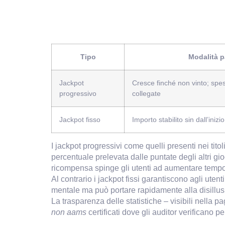
( 300 parole
Tipo
Modalità 
Jackpot
Cresce finché non vinto; spes
progressivo
collegate
Jackpot fisso
Importo stabilito sin dall’inizi
I jackpot progressivi come quelli presenti nei ti
percentuale prelevata dalle puntate degli altri gi
ricompensa spinge gli utenti ad aumentare tempo
Al contrario i jackpot fissi garantiscono agli ute
mentale ma può portare rapidamente alla disillusio
La trasparenza delle statistiche – visibili nella 
non aams
certificati dove gli auditor verificano p