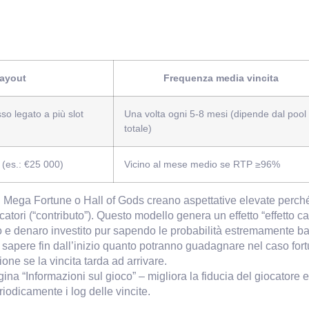
 )
payout
Frequenza media vincita
so legato a più slot
Una volta ogni 5‑8 mesi (dipende dal pool
totale)
o (es.: €25 000)
Vicino al mese medio se RTP ≥96%
toli Mega Fortune o Hall of Gods creano aspettative elevate perch
ocatori (“contributo”). Questo modello genera un effetto “effetto 
 e denaro investito pur sapendo le probabilità estremamente b
nti sapere fin dall’inizio quanto potranno guadagnare nel caso for
ne se la vincita tarda ad arrivare.
pagina “Informazioni sul gioco” – migliora la fiducia del giocator
eriodicamente i log delle vincite.