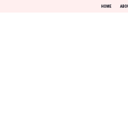
HOME
ABO
sponsabile 
Online: la P
urezza che 
 dei giocato