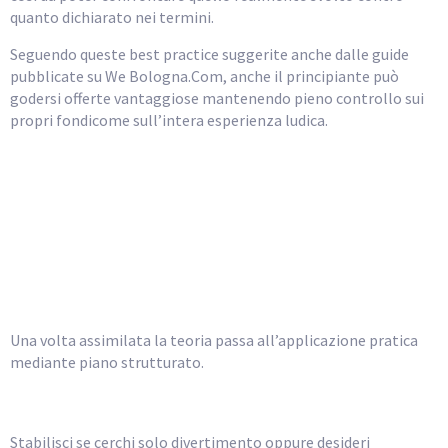
quanto dichiarato nei termini.
Seguendo queste best practice suggerite anche dalle guide
pubblicate su We Bologna.Com, anche il principiante può
godersi offerte vantaggiose mantenendo pieno controllo sui
propri fondicome sull’intera esperienza ludica.
Come costruire una
strategia personale
sfruttando la libreria e i
bonus
Una volta assimilata la teoria passa all’applicazione pratica
mediante piano strutturato.
Definire obiettivi realistici
Stabilisci se cerchi solo divertimento oppure desideri