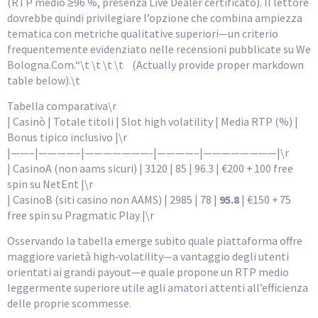
(RTP medio ≥96 %, presenza Live Dealer certificato). Il lettore
dovrebbe quindi privilegiare l’opzione che combina ampiezza
tematica con metriche qualitative superiori—un criterio
frequentemente evidenziato nelle recensioni pubblicate su We
Bologna.Com.“\t \t \t \t (Actually provide proper markdown
table below).\t
Tabella comparativa\r
| Casinò | Totale titoli | Slot high volatility | Media RTP (%) |
Bonus tipico inclusivo |\r
|——–|————–|———————-|————–|————————|\r
| CasinoA (non aams sicuri) | 3120 | 85 | 96.​3 | €200 + 100 free
spin su NetEnt |\r
| CasinoB (siti casino non AAMS) | 2985 | 78 |
95.​8
| €150 + 75
free spin su Pragmatic Play |\r
Osservando la tabella emerge subito quale piattaforma offre
maggiore varietà high‑volatility—a vantaggio degli utenti
orientati ai grandi payout—e quale propone un RTP medio
leggermente superiore utile agli amatori attenti all’efficienza
delle proprie scommesse.