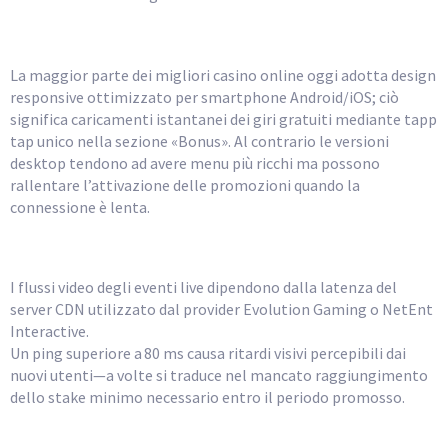
Mobile‑first vs desktop tradizionale
La maggior parte dei migliori casino online oggi adotta design
responsive ottimizzato per smartphone Android/iOS; ciò
significa caricamenti istantanei dei giri gratuiti mediante tapp
tap unico nella sezione «Bonus». Al contrario le versioni
desktop tendono ad avere menu più ricchi ma possono
rallentare l’attivazione delle promozioni quando la
connessione è lenta.
Velocità ed efficienza nei live dealer
I flussi video degli eventi live dipendono dalla latenza del
server CDN utilizzato dal provider Evolution Gaming o NetEnt
Interactive.
Un ping superiore a 80 ms causa ritardi visivi percepibili dai
nuovi utenti—a volte si traduce nel mancato raggiungimento
dello stake minimo necessario entro il periodo promosso.
Funzionalità aggiuntive utili ai neofiti