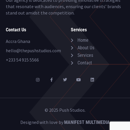
that resonate with audiences, ensuring our clients’ brands
stand out amidst the competition.
Contact Us
Services
Home
Accra Ghana
About Us
hello@thepushstudios.com
Services
+233 54 915 5566
Contact
© 2025 Push Studios.
Designed with love by
MANIFEST MULTIMEDIA