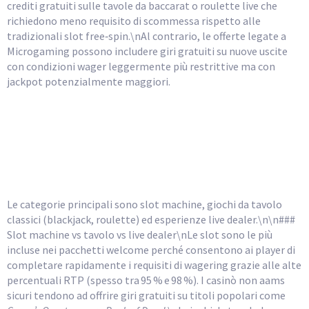
crediti gratuiti sulle tavole da baccarat o roulette live che
richiedono meno requisito di scommessa rispetto alle
tradizionali slot free‑spin.\nAl contrario, le offerte legate a
Microgaming possono includere giri gratuiti su nuove uscite
con condizioni wager leggermente più restrittive ma con
jackpot potenzialmente maggiori.
Tipologie di giochi e la
loro compatibilità con i
bonus
Le categorie principali sono slot machine, giochi da tavolo
classici (blackjack, roulette) ed esperienze live dealer.\n\n###
Slot machine vs tavolo vs live dealer\nLe slot sono le più
incluse nei pacchetti welcome perché consentono ai player di
completare rapidamente i requisiti di wagering grazie alle alte
percentuali RTP (spesso tra 95 % e 98 %). I casinò non aams
sicuri tendono ad offrire giri gratuiti su titoli popolari come