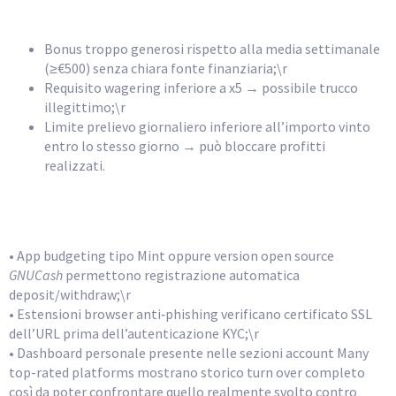
Segnalatori d’allarme
Bonus troppo generosi rispetto alla media settimanale
(≥€500) senza chiara fonte finanziaria;\r
Requisito wagering inferiore a x5 → possibile trucco
illegittimo;\r
Limite prelievo giornaliero inferiore all’importo vinto
entro lo stesso giorno → può bloccare profitti
realizzati.
Strumenti consigliati per
monitoraggio sicurezza
• App budgeting tipo Mint oppure version open source
GNUCash
permettono registrazione automatica
deposit/withdraw;\r
• Estensioni browser anti‑phishing verificano certificato SSL
dell’URL prima dell’autenticazione KYC;\r
• Dashboard personale presente nelle sezioni account Many
top-rated platforms mostrano storico turn over completo
così da poter confrontare quello realmente svolto contro