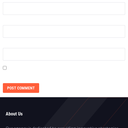
EMAIL
*
WEBSITE
SAVE MY NAME, EMAIL, AND WEBSITE IN THIS BROWSER FOR THE NEXT
TIME I COMMENT.
About Us
Our agency is dedicated to providing innovative strategies