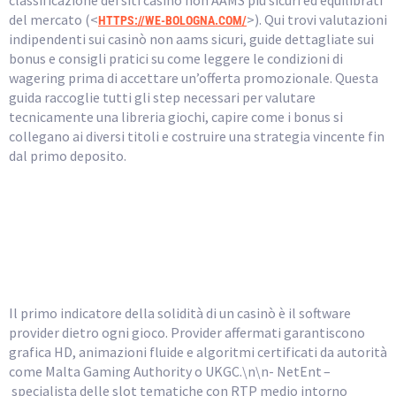
del mercato (<
>). Qui trovi valutazioni
HTTPS://WE-BOLOGNA.COM/
indipendenti sui casinò non aams sicuri, guide dettagliate sui
bonus e consigli pratici su come leggere le condizioni di
wagering prima di accettare un’offerta promozionale. Questa
guida raccoglie tutti gli step necessari per valutare
tecnicamente una libreria giochi, capire come i bonus si
collegano ai diversi titoli e costruire una strategia vincente fin
dal primo deposito.
Selezione dei giochi in
base al software
provider
Il primo indicatore della solidità di un casinò è il software
provider dietro ogni gioco. Provider affermati garantiscono
grafica HD, animazioni fluide e algoritmi certificati da autorità
come Malta Gaming Authority o UKGC.\n\n- NetEnt –
specialista delle slot tematiche con RTP medio intorno