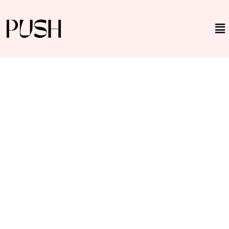
Guida per principianti
alla scelta dei giochi
migliori nei casinò
online: come valutare
la libreria di titoli,
confrontare i provider
e sfruttare al massimo