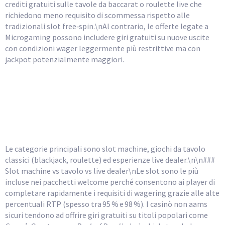
crediti gratuiti sulle tavole da baccarat o roulette live che
richiedono meno requisito di scommessa rispetto alle
tradizionali slot free‑spin.\nAl contrario, le offerte legate a
Microgaming possono includere giri gratuiti su nuove uscite
con condizioni wager leggermente più restrittive ma con
jackpot potenzialmente maggiori.
Tipologie di giochi e la
loro compatibilità con i
bonus
Le categorie principali sono slot machine, giochi da tavolo
classici (blackjack, roulette) ed esperienze live dealer.\n\n###
Slot machine vs tavolo vs live dealer\nLe slot sono le più
incluse nei pacchetti welcome perché consentono ai player di
completare rapidamente i requisiti di wagering grazie alle alte
percentuali RTP (spesso tra 95 % e 98 %). I casinò non aams
sicuri tendono ad offrire giri gratuiti su titoli popolari come