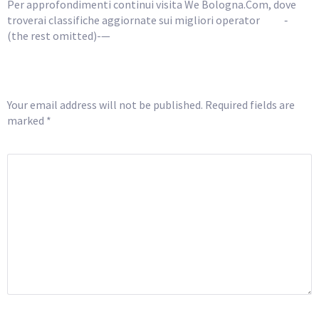
Per approfondimenti continui visita We Bologna.Com, dove
troverai classifiche aggiornate sui migliori operator​⁠​⁠​⁠​⁠​⁠​​⁠​​⁠​​‏‏‌‎‎‎‏‏‍‌‍️‏‌️‍️‌ ‌‌‌ ‎⁦⁣‎⁣ ‌⁦⁣‌⁧‬‪‭‮ ‬ ‮⁤ ⁢ ‏ ‎⁮ ‌​​​ ⠀ ‑ ​​​​​​​ ​ ​​​​ ​​ ​ ⁨ ‌
‌‌‌‍‌‌‫‪‭‪ ‌ ‪ ‎‫­­­­­­—-(the rest omitted)
Leave a Reply
Your email address will not be published.
Required fields are
marked
*
COMMENT
*
NAME
*