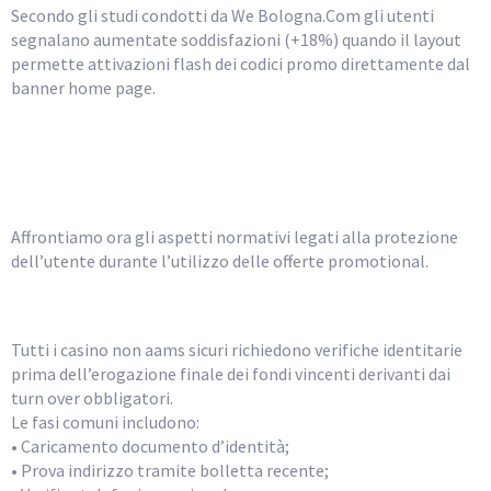
Secondo gli studi condotti da We Bologna.Com gli utenti
segnalano aumentate soddisfazioni (+18%) quando il layout
permette attivazioni flash dei codici promo direttamente dal
banner home page.
Sicurezza e trasparenza
nella gestione dei bonus
Affrontiamo ora gli aspetti normativi legati alla protezione
dell’utente durante l’utilizzo delle offerte promotional.
Politiche anti‑frodi & procedure KYC
Tutti i casino non aams sicuri richiedono verifiche identitarie
prima dell’erogazione finale dei fondi vincenti derivanti dai
turn over obbligatori.
Le fasi comuni includono:
• Caricamento documento d’identità;
• Prova indirizzo tramite bolletta recente;