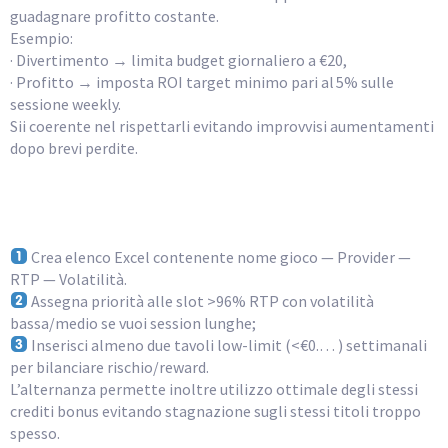
guadagnare profitto costante.
Esempio:
· Divertimento → limita budget giornaliero a €20,
· Profitto → imposta ROI target minimo pari al 5% sulle
session​e weekly.
Sii coerente nel rispettarli evitando improvvisi aumentamenti
dopo brevi perdite.
Piano rotazionale basato su RTP &
volatilità
Crea elenco Excel contenente nome gioco — Provider —
RTP — Volatilità.
Assegna priorità alle slot >96% RTP con volatilità
bassa/medio se vuoi session lunghe;
Inserisci almeno due tavoli low-limit (<€0.… ) settimanali
per bilanciare rischio/reward.
L’alternanza permette inoltre utilizzo ottimale degli stessi
crediti bonus evitando stagnazione sugli stessi titoli troppo
spesso.