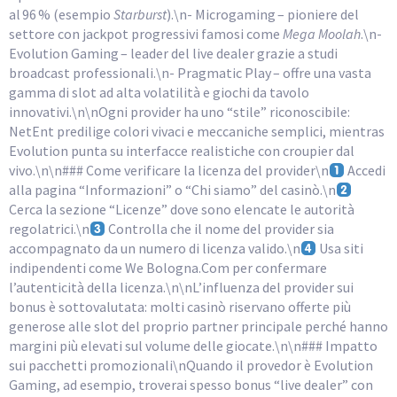
al 96 % (esempio
Starburst
).\n- Microgaming – pioniere del
settore con jackpot progressivi famosi come
Mega Moolah
.\n-
Evolution Gaming – leader del live dealer grazie a studi
broadcast professionali.\n- Pragmatic Play – offre una vasta
gamma di slot ad alta volatilità e giochi da tavolo
innovativi.\n\nOgni provider ha uno “stile” riconoscibile:
NetEnt predilige colori vivaci e meccaniche semplici, mientras
Evolution punta su interfacce realistiche con croupier dal
vivo.\n\n### Come verificare la licenza del provider\n
Accedi
alla pagina “Informazioni” o “Chi siamo” del casinò.\n
Cerca la sezione “Licenze” dove sono elencate le autorità
regolatrici.\n
Controlla che il nome del provider sia
accompagnato da un numero di licenza valido.\n
Usa siti
indipendenti come We Bologna.Com per confermare
l’autenticità della licenza.\n\nL’influenza del provider sui
bonus è sottovalutata: molti casinò riservano offerte più
generose alle slot del proprio partner principale perché hanno
margini più elevati sul volume delle giocate.\n\n### Impatto
sui pacchetti promozionali\nQuando il provedor è Evolution
Gaming, ad esempio, troverai spesso bonus “live dealer” con