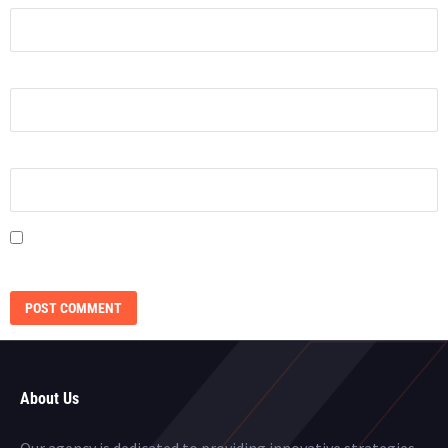
EMAIL
*
WEBSITE
SAVE MY NAME, EMAIL, AND WEBSITE IN THIS BROWSER FOR THE NEXT
TIME I COMMENT.
About Us
Our agency is dedicated to providing innovative strategies