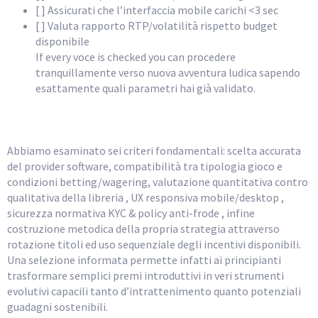
[ ] Assicurati che l’interfaccia mobile carichi <3 sec
[ ] Valuta rapporto RTP/volatilità rispetto budget
disponibile
If every voce is checked you can procedere
tranquillamente verso nuova avventura ludica sapendo
esattamente quali parametri hai già validato.
Conclusione
Abbiamo esaminato sei criteri fondamentali: scelta accurata
del provider software, compatibilità tra tipologia gioco e
condizioni betting/wagering, valutazione quantitativa contro
qualitativa della libreria , UX responsiva mobile/desktop ,
sicurezza normativa KYC & policy anti-frode , infine
costruzione metodica della propria strategia attraverso
rotazione titoli ed uso sequenziale degli incentivi disponibili.
Una selezione informata permette infatti ai principianti
trasformare semplici premi introduttivi in veri strumenti
evolutivi capac­ili tanto d’intrattenimento quanto potenziali
guadagni sostenibili.