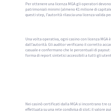
Per ottenere una licenza MGA gli operatori devono 
patrimoniali minimi (almeno €1 milione di capital
questi step, l’autorità rilascia una licenza valida p
Controlli periodici 
Una volta operativa, ogni casino con licenza MGA è
dall’autorità. Gli auditor verificano il corretto 
casuale e confermano che le percentuali di payout r
forma di report sintetici accessibili a tutti gli utent
Tipologie di
casinò MGA
Nei casinò certificati dalla MGA si incontrano tre c
effettuata su una rete condivisa di slot; il valore p