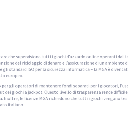
“gold standard” 
re che supervisiona tutti i giochi d’azzardo online operanti dal t
zione del riciclaggio di denaro e l’assicurazione di un ambiente d
 e gli standard ISO per la sicurezza informatica – la MGA è diventat
ato europeo.
 per gli operatori di mantenere fondi separati per i giocatori, l’uso
ut dei giochi a jackpot. Questo livello di trasparenza rende diffici
cita. Inoltre, le licenze MGA richiedono che tutti i giochi vengano 
ato italiano.
mento della licenza MGA