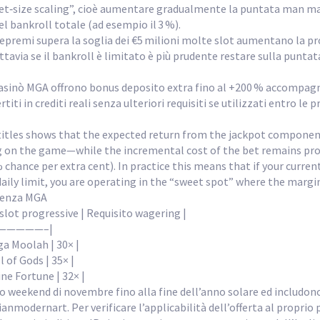
bet‑size scaling”, cioè aumentare gradualmente la puntata man man
 bankroll totale (ad esempio il 3 %).
emi supera la soglia dei €5 milioni molte slot aumentano la proba
tavia se il bankroll è limitato è più prudente restare sulla punta
asinò MGA offrono bonus deposito extra fino al +200 % accompagnati
iti in crediti reali senza ulteriori requisiti se utilizzati entro le
e titles shows that the expected return from the jackpot compone
ng on the game—while the incremental cost of the bet remains pr
 chance per extra cent). In practice this means that if your curren
ily limit, you are operating in the “sweet spot” where the margin
icenza MGA
u slot progressive | Requisito wagering |
—————–|
ega Moolah | 30× |
l of Gods | 35× |
ine Fortune | 32× |
 weekend di novembre fino alla fine dell’anno solare ed includono 
lianmodernart. Per verificare l’applicabilità dell’offerta al propri