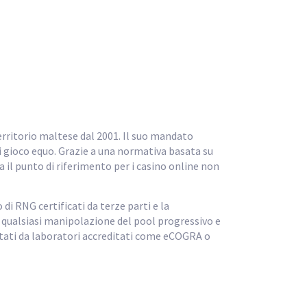
per i
erritorio maltese dal 2001. Il suo mandato
i gioco equo. Grazie a una normativa basata su
a il punto di riferimento per i casino online non
 di RNG certificati da terze parti e la
le qualsiasi manipolazione del pool progressivo e
testati da laboratori accreditati come eCOGRA o