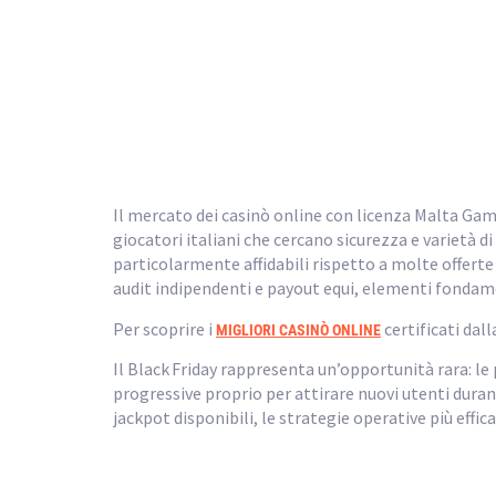
massimiz
Black Fr
Il mercato dei casinò online con licenza Malta Gam
giocatori italiani che cercano sicurezza e varietà di
particolarmente affidabili rispetto a molte offert
audit indipendenti e payout equi, elementi fondame
Per scoprire i
certificati dal
MIGLIORI CASINÒ ONLINE
Il Black Friday rappresenta un’opportunità rara: le 
progressive proprio per attirare nuovi utenti durant
jackpot disponibili, le strategie operative più effi
Cos’è la Ma