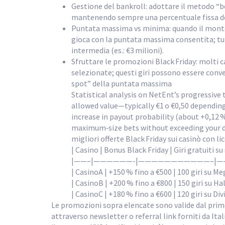
Gestione del bankroll: adottare il metodo “
mantenendo sempre una percentuale fissa del
Puntata massima vs minima: quando il montepr
gioca con la puntata massima consentita; tut
intermedia (es.: €3 milioni).
Sfruttare le promozioni Black Friday: molti c
selezionate; questi giri possono essere convert
spot” della puntata massima
Statistical analysis on NetEnt’s progressiv
allowed value—typically €1 o €0,50 dependi
increase in payout probability (about +0,12 %
maximum‑size bets without exceeding your da
migliori offerte Black Friday sui casinò con l
| Casino | Bonus Black Friday | Giri gratuiti s
|——–|——————-|———————————–|—
| CasinoA | +150 % fino a €500 | 100 giri su M
| CasinoB | +200 % fino a €800 | 150 giri su Hal
| CasinoC | +180 % fino a €600 | 120 giri su Div
Le promozioni sopra elencate sono valide dal primo
attraverso newsletter o referral link forniti da Ita