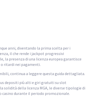
e nel
que anni, diventando la prima scelta per i
enza, il che rende i jackpot progressivi
le, la presenza di una licenza europea garantisce
o ritardi nei pagamenti.
nibili, continua a leggere questa guida dettagliata.
depositi più alti e giri gratuiti su slot
 solidità della licenza MGA, le diverse tipologie di
ovo casino durante il periodo promozionale.
ority e