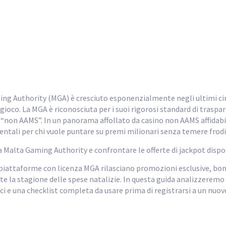
za le vincit
iday
ing Authority (MGA) è cresciuto esponenzialmente negli ultimi cin
 gioco. La MGA è riconosciuta per i suoi rigorosi standard di traspar
e “non AAMS”. In un panorama affollato da casino non AAMS affidabi
ntali per chi vuole puntare su premi milionari senza temere frodi 
la Malta Gaming Authority e confrontare le offerte di jackpot dispo
piattaforme con licenza MGA rilasciano promozioni esclusive, bonus 
e la stagione delle spese natalizie. In questa guida analizzeremo la
caci e una checklist completa da usare prima di registrarsi a un nu
lta Gaming Auth