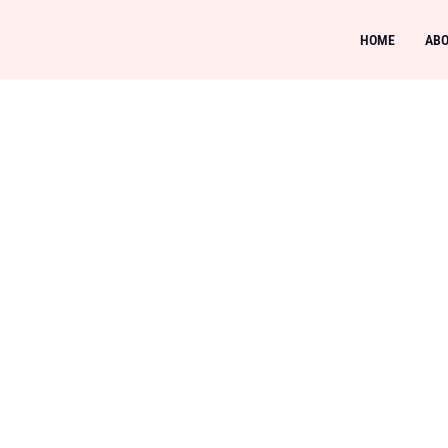
HOME
ABO
tica ai jack
on licenza M
uthority:
za le vincit