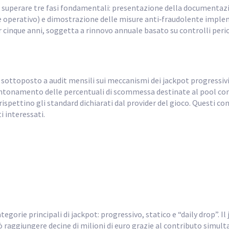
superare tre fasi fondamentali: presentazione della documentazion
e operativo) e dimostrazione delle misure anti‑fraudolente impl
er cinque anni, soggetta a rinnovo annuale basato su controlli perio
sui giochi a jackpot
 sottoposto a audit mensili sui meccanismi dei jackpot progressivi
accantonamento delle percentuali di scommessa destinate al pool c
ispettino gli standard dichiarati dal provider del gioco. Questi con
i interessati.
 jackpot disponi
ategorie principali di jackpot: progressivo, statico e “daily drop”. 
uò raggiungere decine di milioni di euro grazie al contributo simulta