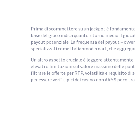
jackpot pri
Prima di scommettere su un jackpot è fondamentale
base del gioco indica quanto ritorno medio il gioca
payout potenziale. La frequenza del payout – ovvero
specializzati come Italianmodernart, che aggregan
Un altro aspetto cruciale è leggere attentamente i 
elevati o limitazioni sul valore massimo delle pun
filtrare le offerte per RTP, volatilità e requisito 
per essere veri” tipici dei casino non AAMS poco tr
Strategie o
probabilità 