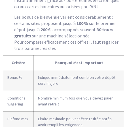
instantanément grâce aux portefeuilles électroniques
ou aux cartes bancaires autorisées par l’ANJ.
Les bonus de bienvenue varient considérablement ;
certains sites proposent jusqu’à
100 %
sur le premier
dépôt jusqu’à
200 €
, accompagnés souvent
30 tours
gratuits
sur une machine sélectionnée.
Pour comparer efficacement ces offres il faut regarder
trois paramètres clés :
Critère
Pourquoi c’est important
Bonus %
Indique immédiatement combien votre dépôt
sera majoré
Conditions
Nombre minimum fois que vous devez jouer
wagering
avant retrait
Plafond max
Limite maximale pouvant être retirée après
avoir rempli les exigences