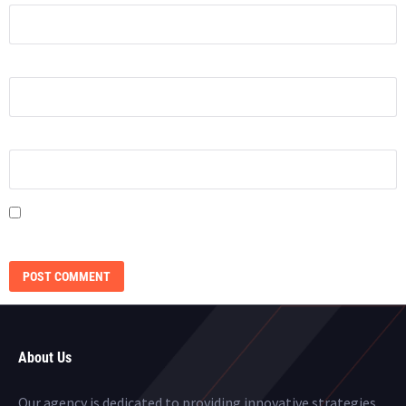
EMAIL
*
WEBSITE
SAVE MY NAME, EMAIL, AND WEBSITE IN THIS BROWSER FOR THE NEXT
TIME I COMMENT.
About Us
Our agency is dedicated to providing innovative strategies