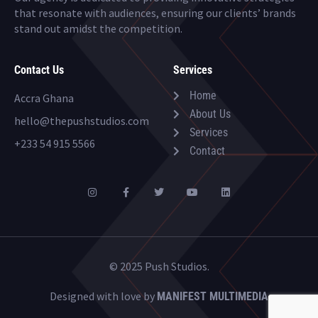
that resonate with audiences, ensuring our clients’ brands
stand out amidst the competition.
Contact Us
Services
Home
Accra Ghana
About Us
hello@thepushstudios.com
Services
+233 54 915 5566
Contact
© 2025 Push Studios.
Designed with love by
MANIFEST MULTIMEDIA