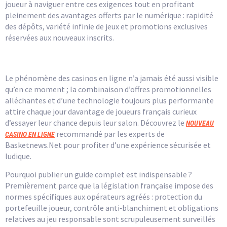
joueur à naviguer entre ces exigences tout en profitant
pleinement des avantages offerts par le numérique : rapidité
des dépôts, variété infinie de jeux et promotions exclusives
réservées aux nouveaux inscrits.
Introduction
Le phénomène des casinos en ligne n’a jamais été aussi visible
qu’en ce moment ; la combinaison d’offres promotionnelles
alléchantes et d’une technologie toujours plus performante
attire chaque jour davantage de joueurs français curieux
d’essayer leur chance depuis leur salon. Découvrez le
NOUVEAU
recommandé par les experts de
CASINO EN LIGNE
Basketnews.Net pour profiter d’une expérience sécurisée et
ludique.
Pourquoi publier un guide complet est indispensable ?
Premièrement parce que la législation française impose des
normes spécifiques aux opérateurs agréés : protection du
portefeuille joueur, contrôle anti‑blanchiment et obligations
relatives au jeu responsable sont scrupuleusement surveillés