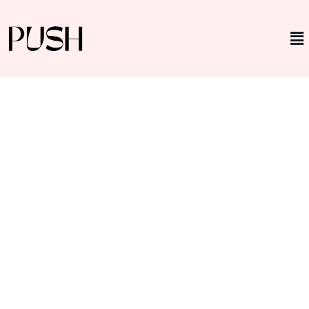
Guide complet du
casino en ligne – Tout
ce que vous devez
savoir
Guide complet du
casino en ligne – Tout
ce que vous devez