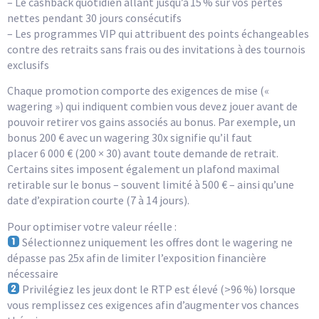
– Le cashback quotidien allant jusqu’à 15 % sur vos pertes
nettes pendant 30 jours consécutifs
– Les programmes VIP qui attribuent des points échangeables
contre des retraits sans frais ou des invitations à des tournois
exclusifs
Chaque promotion comporte des exigences de mise («
wagering ») qui indiquent combien vous devez jouer avant de
pouvoir retirer vos gains associés au bonus. Par exemple, un
bonus 200 € avec un wagering 30x signifie qu’il faut
placer 6 000 € (200 × 30) avant toute demande de retrait.
Certains sites imposent également un plafond maximal
retirable sur le bonus – souvent limité à 500 € – ainsi qu’une
date d’expiration courte (7 à 14 jours).
Pour optimiser votre valeur réelle :
Sélectionnez uniquement les offres dont le wagering ne
dépasse pas 25x afin de limiter l’exposition financière
nécessaire
Privilégiez les jeux dont le RTP est élevé (>96 %) lorsque
vous remplissez ces exigences afin d’augmenter vos chances