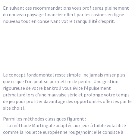
En suivant ces recommandations vous profiterez pleinement
du nouveau paysage financier offert par les casinos en ligne
nouveau tout en conservant votre tranquillité d’esprit.
Section 7 – Stratégies
gagnantes & gestion
bankroll
Le concept fondamental reste simple : ne jamais miser plus
que ce que l’on peut se permettre de perdre. Une gestion
rigoureuse de votre bankroll vous évite l’épuisement
prématuré lors d’une mauvaise série et prolonge votre temps
de jeu pour profiter davantage des opportunités offertes par le
site choisi.
Parmi les méthodes classiques figurent :
– La méthode Martingale adaptée aux jeux à faible volatilité
comme la roulette européenne rouge/noir ; elle consiste à