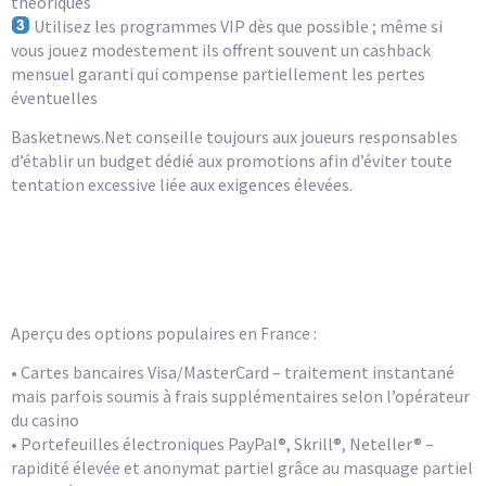
théoriques
Utilisez les programmes VIP dès que possible ; même si
vous jouez modestement ils offrent souvent un cashback
mensuel garanti qui compense partiellement les pertes
éventuelles
Basketnews.Net conseille toujours aux joueurs responsables
d’établir un budget dédié aux promotions afin d’éviter toute
tentation excessive liée aux exigences élevées.
Section 6 – Méthodes de
paiement sécurisées
Aperçu des options populaires en France :
• Cartes bancaires Visa/MasterCard – traitement instantané
mais parfois soumis à frais supplémentaires selon l’opérateur
du casino
• Portefeuilles électroniques PayPal®, Skrill®, Neteller® –
rapidité élevée et anonymat partiel grâce au masquage partiel