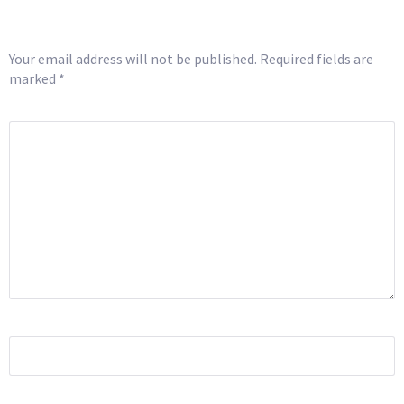
Leave a Reply
Your email address will not be published.
Required fields are
marked
*
COMMENT
*
NAME
*
EMAIL
*