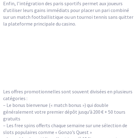
Enfin, l’intégration des paris sportifs permet aux joueurs
d’utiliser leurs gains immédiats pour placer un pari combiné
sur un match footballistique ou un tournoi tennis sans quitter
la plateforme principale du casino.
Section 5 – Bonus &
promotions : comment
en profiter
intelligemment
Les offres promotionnelles sont souvent divisées en plusieurs
catégories :
– Le bonus bienvenue (« match bonus ») qui double
généralement votre premier dépôt jusqu’à 200 € + 50 tours
gratuits
– Les free spins offerts chaque semaine sur une sélection de
slots populaires comme « Gonzo’s Quest »