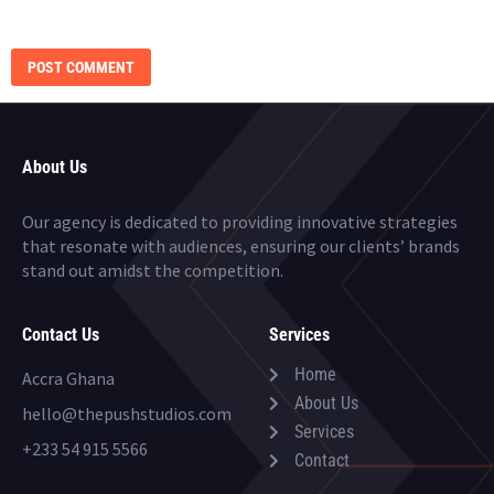
SAVE MY NAME, EMAIL, AND WEBSITE IN THIS BROWSER FOR THE NEXT
TIME I COMMENT.
About Us
Our agency is dedicated to providing innovative strategies
that resonate with audiences, ensuring our clients’ brands
stand out amidst the competition.
Contact Us
Services
Home
Accra Ghana
About Us
hello@thepushstudios.com
Services
+233 54 915 5566
Contact