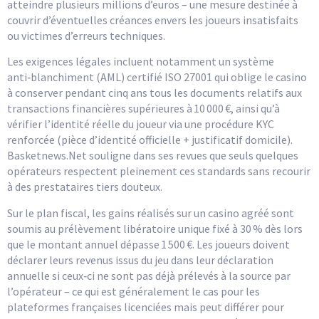
atteindre plusieurs millions d’euros – une mesure destinée à
couvrir d’éventuelles créances envers les joueurs insatisfaits
ou victimes d’erreurs techniques.
Les exigences légales incluent notamment un système
anti‑blanchiment (AML) certifié ISO 27001 qui oblige le casino
à conserver pendant cinq ans tous les documents relatifs aux
transactions financières supérieures à 10 000 €, ainsi qu’à
vérifier l’identité réelle du joueur via une procédure KYC
renforcée (pièce d’identité officielle + justificatif domicile).
Basketnews.Net souligne dans ses revues que seuls quelques
opérateurs respectent pleinement ces standards sans recourir
à des prestataires tiers douteux.
Sur le plan fiscal, les gains réalisés sur un casino agréé sont
soumis au prélèvement libératoire unique fixé à 30 % dès lors
que le montant annuel dépasse 1 500 €. Les joueurs doivent
déclarer leurs revenus issus du jeu dans leur déclaration
annuelle si ceux‑ci ne sont pas déjà prélevés à la source par
l’opérateur – ce qui est généralement le cas pour les
plateformes françaises licenciées mais peut différer pour