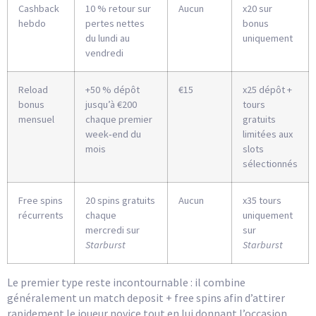
Cashback
10 % retour sur
Aucun
x20 sur
hebdo
pertes nettes
bonus
du lundi au
uniquement
vendredi
Reload
+50 % dépôt
€15
x25 dépôt +
bonus
jusqu’à €200
tours
mensuel
chaque premier
gratuits
week‑end du
limitées aux
mois
slots
sélectionnés
Free spins
20 spins gratuits
Aucun
x35 tours
récurrents
chaque
uniquement
mercredi sur
sur
Starburst
Starburst
Le premier type reste incontournable : il combine
généralement un match deposit + free spins afin d’attirer
rapidement le joueur novice tout en lui donnant l’occasion