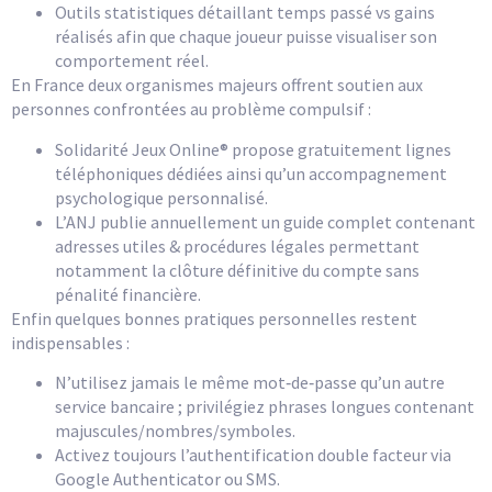
Outils statistiques détaillant temps passé vs gains
réalisés afin que chaque joueur puisse visualiser son
comportement réel.
En France deux organismes majeurs offrent soutien aux
personnes confrontées au problème compulsif :
Solidarité Jeux Online® propose gratuitement lignes
téléphoniques dédiées ainsi qu’un accompagnement
psychologique personnalisé.
L’ANJ publie annuellement un guide complet contenant
adresses utiles & procédures légales permettant
notamment la clôture définitive du compte sans
pénalité financière.
Enfin quelques bonnes pratiques personnelles restent
indispensables :
N’utilisez jamais le même mot‑de‑passe qu’un autre
service bancaire ; privilégiez phrases longues contenant
majuscules/nombres/symboles.
Activez toujours l’authentification double facteur via
Google Authenticator ou SMS.