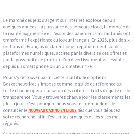
en 2026
Le marché des jeux d’argent sur internet explose depuis
quelques années : la puissance des serveurs cloud, la montée de
la réalité augmentée et l’essor des paiements instantanés ont
transformé l’expérience du joueur français. En 2026, plus de six
millions de Français déclarent jouer régulièrement sur des
plateformes numériques, attirés par la diversité des offres et
par la possibilité de profiter d’un divertissement accessible
depuis un smartphone ou un ordinateur fixe.
Pour s’y retrouver parmi cette multitude d’options,
Basketnews.Net s’impose comme le guide de référence qui
teste chaque opérateur selon des critères stricts d’équité et de
transparence. Vous y trouverez chaque jour les classements les
plus à jour ; c’est pourquoi nous vous recommandons de
consulter le
dès que vous débutez
NOUVEAU CASINO EN LIGNE
votre recherche, afin d’éviter les arnaques et les sites mal
régulés.
Ce guide se décompose en cinq parties essentielles : comment