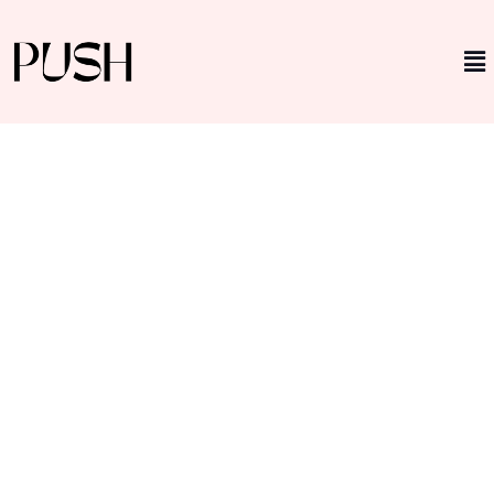
Guide complet du
casino en ligne : tout
ce que vous devez
savoir en 2026
Guide complet du
casino en ligne : tout ce
que vous devez savoir