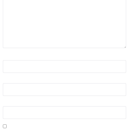
NAME
*
EMAIL
*
WEBSITE