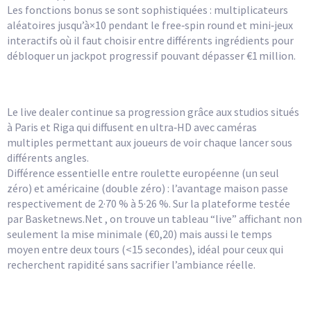
Les fonctions bonus se sont sophisti­quées : multiplicateurs
aléatoires jusqu’à×10 pendant le free‑spin round et mini‑jeux
interactifs où il faut choisir entre différents ingrédients pour
débloquer un jackpot progressif pouvant dépasser €1 million.
Roulette live
Le live dealer continue sa progression grâce aux studios situés
à Paris et Riga qui diffusent en ultra‑HD avec caméras
multiples permettant aux joueurs de voir chaque lancer sous
différents angles.
Différence essentielle entre roulette européenne (un seul
zéro) et américaine (double zéro) : l’avantage maison passe
respectivement de 2·70 % à 5·26 %. Sur la plateforme testée
par Basketnews.Net , on trouve un tableau “live” affichant non
seulement la mise minimale (€0,20) mais aussi le temps
moyen entre deux tours (<15 secondes), idéal pour ceux qui
recherchent rapidité sans sacrifier l’ambiance réelle.
Blackjack multi‑tableau