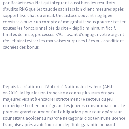
par Basketnews.Net qui intègrent aussi bien les résultats
d’audits RNG que les taux de satisfaction client mesurés après
support live chat ou email. Une astuce souvent négligée
consiste à ouvrir un compte démo gratuit : vous pourrez tester
toutes les fonctionnalités du site – dépôt minimum fictif,
limites de mise, processus KYC – avant d’engager votre argent
réel et ainsi éviter les mauvaises surprises liées aux conditions
cachées des bonus.
Cadre juridique et fiscal
du jeu en ligne en France
Depuis la création de l’Autorité Nationale des Jeux (ANJ)
en 2010, la législation française a connu plusieurs étapes
majeures visant à encadrer strictement le secteur du jeu
numérique tout en protégeant les joueurs consommateurs. Le
premier grand tournant fut l’obligation pour tout opérateur
souhaitant accéder au marché hexagonal d’obtenir une licence
française après avoir fourni un dépôt de garantie pouvant