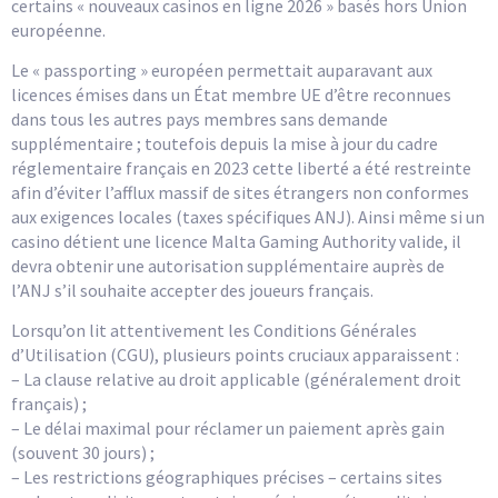
certains « nouveaux casinos en ligne 2026 » basés hors Union
européenne.
Le « passporting » européen permettait auparavant aux
licences émises dans un État membre UE d’être reconnues
dans tous les autres pays membres sans demande
supplémentaire ; toutefois depuis la mise à jour du cadre
réglementaire français en 2023 cette liberté a été restreinte
afin d’éviter l’afflux massif de sites étrangers non conformes
aux exigences locales (taxes spécifiques ANJ). Ainsi même si un
casino détient une licence Malta Gaming Authority valide, il
devra obtenir une autorisation supplémentaire auprès de
l’ANJ s’il souhaite accepter des joueurs français.
Lorsqu’on lit attentivement les Conditions Générales
d’Utilisation (CGU), plusieurs points cruciaux apparaissent :
– La clause relative au droit applicable (généralement droit
français) ;
– Le délai maximal pour réclamer un paiement après gain
(souvent 30 jours) ;
– Les restrictions géographiques précises – certains sites