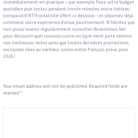
immédiatement‐en‐pratique — par exemple fixez votre budget
quotidien puis testez pendant trente minutes notre tableau
comparatif RTP/volatilité offert ci-dessous — et observez déjà
comment votre expérience évolue positivement.​ N’hésitez pas
non plusà revenir régulièrement consulter
Basketnews.Net
pour découvrir quel
nouveau casino en ligne
vient juste obtenir
nos meilleures notes ainsi que toutes dernières promotions
exclusives liées au meilleur
casino online
français prévu pour
2026
.!
Leave a Reply
Your email address will not be published.
Required fields are
marked
*
COMMENT
*