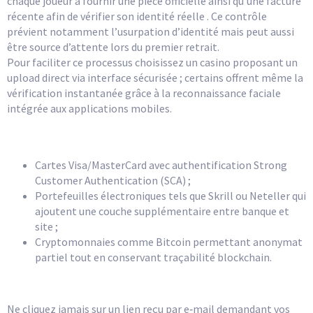
chaque joueur à fournir une pièce officielle ainsi qu’une facture
récente afin de vérifier son identité réelle . Ce contrôle
prévient notamment l’usurpation d’identité mais peut aussi
être source d’attente lors du premier retrait.
Pour faciliter ce processus choisissez un casino proposant un
upload direct via interface sécurisée ; certains offrent même la
vérification instantanée grâce à la reconnaissance faciale
intégrée aux applications mobiles.
Méthodes de paiement sécurisées
Cartes Visa/MasterCard avec authentification Strong
Customer Authentication (SCA) ;
Portefeuilles électroniques tels que Skrill ou Neteller qui
ajoutent une couche supplémentaire entre banque et
site ;
Cryptomonnaies comme Bitcoin permettant anonymat
partiel tout en conservant traçabilité blockchain.
Astuces anti‑phishing
Ne cliquez jamais sur un lien reçu par e‑mail demandant vos