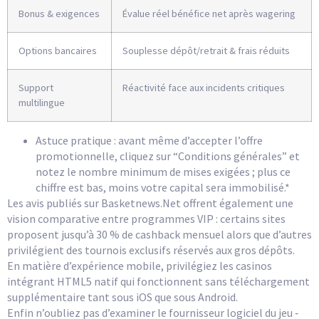
Bonus & exigences
Évalue réel bénéfice net après wagering
Options bancaires
Souplesse dépôt/retrait & frais réduits
Support
Réactivité face aux incidents critiques
multilingue
Astuce pratique : avant même d’accepter l’offre
promotionnelle, cliquez sur “Conditions générales” et
notez le nombre minimum de mises exigées ; plus ce
chiffre est bas, moins votre capital sera immobilisé.*
Les avis publiés sur Basketnews.Net offrent également une
vision comparative entre programmes VIP : certains sites
proposent jusqu’à 30 % de cashback mensuel alors que d’autres
privilégient des tournois exclusifs réservés aux gros dépôts.
En matière d’expérience mobile, privilégiez les casinos
intégrant HTML5 natif qui fonctionnent sans téléchargement
supplémentaire tant sous iOS que sous Android.
Enfin n’oubliez pas d’examiner le fournisseur logiciel du jeu ‑