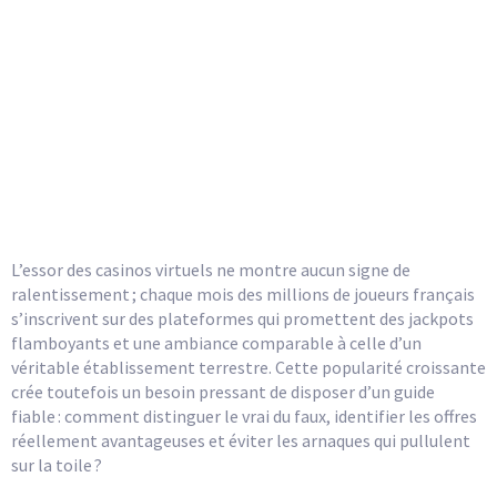
casino en ligne : tout ce
que vous devez savoir
pour jouer en toute
sécurité et maximiser
vos gains
L’essor des casinos virtuels ne montre aucun signe de
ralentissement ; chaque mois des millions de joueurs français
s’inscrivent sur des plateformes qui promettent des jackpots
flamboyants et une ambiance comparable à celle d’un
véritable établissement terrestre. Cette popularité croissante
crée toutefois un besoin pressant de disposer d’un guide
fiable : comment distinguer le vrai du faux, identifier les offres
réellement avantageuses et éviter les arnaques qui pullulent
sur la toile ?