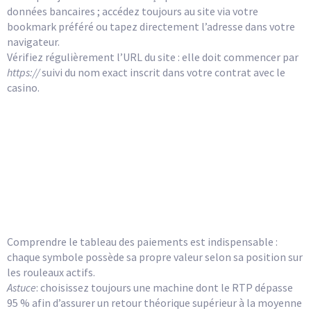
données bancaires ; accédez toujours au site via votre
bookmark préféré ou tapez directement l’adresse dans votre
navigateur.
Vérifiez régulièrement l’URL du site : elle doit commencer par
https://
suivi du nom exact inscrit dans votre contrat avec le
casino.
Stratégies gagnantes
aux jeux populaires
(≈ 390 mots)
Slots
Comprendre le tableau des paiements est indispensable :
chaque symbole possède sa propre valeur selon sa position sur
les rouleaux actifs.
Astuce
: choisissez toujours une machine dont le RTP dépasse
95 % afin d’assurer un retour théorique supérieur à la moyenne