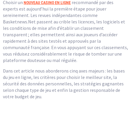
Choisir un
recommandé par des
NOUVEAU CASINO EN LIGNE
experts est aujourd’hui la première étape pour jouer
sereinement. Les revues indépendantes comme
Basketnews.Net passent au crible les licences, les logiciels et
les conditions de mise afin d’établir un classement
transparent ; elles permettent ainsi aux joueurs d’accéder
rapidement à des sites testés et approuvés par la
communauté française. En vous appuyant sur ces classements,
vous réduisez considérablement le risque de tomber sur une
plateforme douteuse ou mal régulée.
Dans cet article nous aborderons cinq axes majeurs : les bases
du jeu en ligne, les critères pour choisir le meilleur site, la
sécurité des données personnelles, les stratégies gagnantes
selon chaque type de jeu et enfin la gestion responsable de
votre budget de jeu.
Les bases du jeu en ligne
(≈ 280 mots)