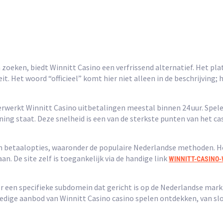
andse spelers
 zoeken, biedt Winnitt Casino een verfrissend alternatief. Het pla
. Het woord “officieel” komt hier niet alleen in de beschrijving; h
werkt Winnitt Casino uitbetalingen meestal binnen 24 uur. Spelers
ning staat. Deze snelheid is een van de sterkste punten van het c
an betaalopties, waaronder de populaire Nederlandse methoden. He
n. De site zelf is toegankelijk via de handige link
WINNITT-CASINO-
er een specifieke subdomein dat gericht is op de Nederlandse mar
edige aanbod van Winnitt Casino casino spelen ontdekken, van slo