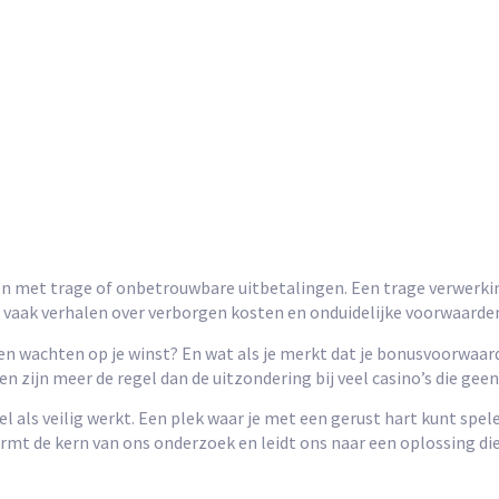
iligheid waa
edige gids
en met trage of onbetrouwbare uitbetalingen. Een trage verwerking
 vaak verhalen over verborgen kosten en onduidelijke voorwaarde
en wachten op je winst? En wat als je merkt dat je bonusvoorwaarden
zijn meer de regel dan de uitzondering bij veel casino’s die ge
als veilig werkt. Een plek waar je met een gerust hart kunt spelen
rmt de kern van ons onderzoek en leidt ons naar een oplossing di