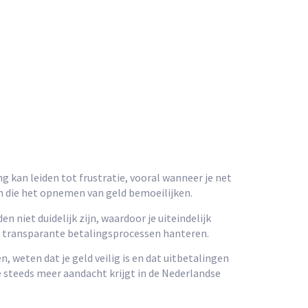
rborgt:
 kan leiden tot frustratie, vooral wanneer je net
n die het opnemen van geld bemoeilijken.
 niet duidelijk zijn, waardoor je uiteindelijk
en transparante betalingsprocessen hanteren.
, weten dat je geld veilig is en dat uitbetalingen
e steeds meer aandacht krijgt in de Nederlandse