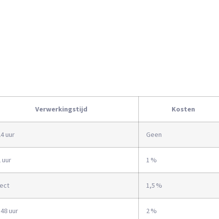
e beveiligingsf
etaalmethoden
Verwerkingstijd
Kosten
4 uur
Geen
 uur
1 %
rect
1,5 %
‑48 uur
2 %