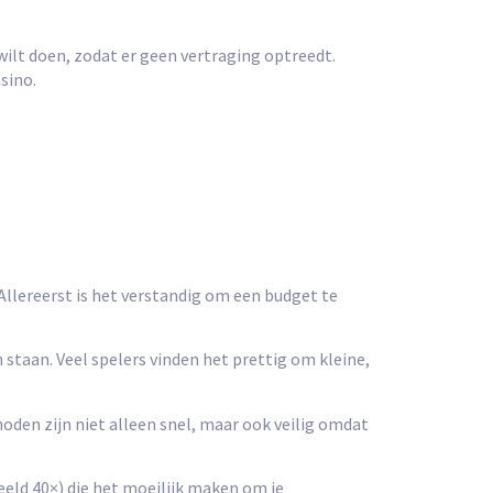
wilt doen, zodat er geen vertraging optreedt.
sino.
 geld
Allereerst is het verstandig om een budget te
 staan. Veel spelers vinden het prettig om kleine,
hoden zijn niet alleen snel, maar ook veilig omdat
eeld 40×) die het moeilijk maken om je