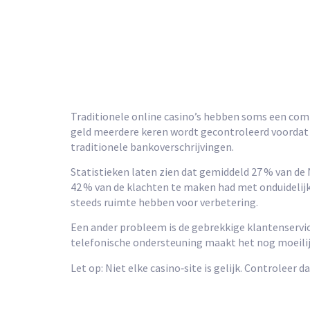
Waarom trad
in betaling
Traditionele online casino’s hebben soms een com
geld meerdere keren wordt gecontroleerd voordat h
traditionele bankoverschrijvingen.
Statistieken laten zien dat gemiddeld 27 % van de 
42 % van de klachten te maken had met onduidelij
steeds ruimte hebben voor verbetering.
Een ander probleem is de gebrekkige klantenservic
telefonische ondersteuning maakt het nog moeilij
Let op: Niet elke casino‑site is gelijk. Controleer 
Winnitt Casi