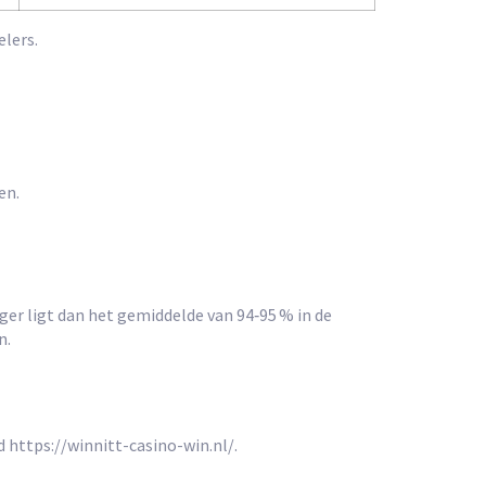
elers.
en.
ger ligt dan het gemiddelde van 94‑95 % in de
n.
ouden
 https://winnitt-casino-win.nl/.