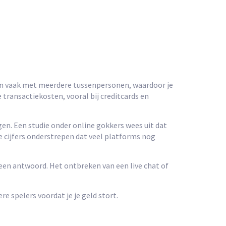
s vaak falen
ken vaak met meerdere tussenpersonen, waardoor je
ransactiekosten, vooral bij creditcards en
gen. Een studie onder online gokkers wees uit dat
 cijfers onderstrepen dat veel platforms nog
een antwoord. Het ontbreken van een live chat of
re spelers voordat je je geld stort.
oplossing