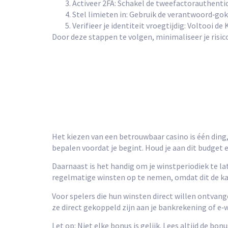
Activeer 2FA: Schakel de tweefactorauthentica
Stel limieten in: Gebruik de verantwoord‑gok
Verifieer je identiteit vroegtijdig: Voltooi
Door deze stappen te volgen, minimaliseer je risic
Hoe je veili
opnemen
Het kiezen van een betrouwbaar casino is één ding,
bepalen voordat je begint. Houd je aan dit budget e
Daarnaast is het handig om je winstperiodiek te la
regelmatige winsten op te nemen, omdat dit de ka
Voor spelers die hun winsten direct willen ontvang
ze direct gekoppeld zijn aan je bankrekening of e‑w
Let op: Niet elke bonus is gelijk. Lees altijd de 