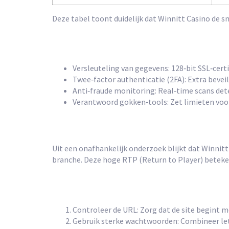
Deze tabel toont duidelijk dat Winnitt Casino de s
Sleutelvoorziening
Versleuteling van gegevens: 128‑bit SSL‑cert
Twee‑factor authenticatie (2FA): Extra beve
Anti‑fraude monitoring: Real‑time scans det
Verantwoord gokken‑tools: Zet limieten voor
Statistiek die ver
Uit een onafhankelijk onderzoek blijkt dat Winnitt
branche. Deze hoge RTP (Return to Player) beteken
Praktische tips om 
Controleer de URL: Zorg dat de site begint m
Gebruik sterke wachtwoorden: Combineer lett