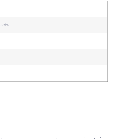
h
ników
ej