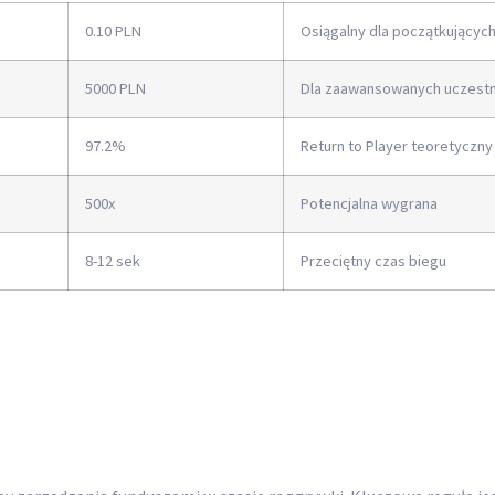
0.10 PLN
Osiągalny dla początkującyc
5000 PLN
Dla zaawansowanych uczest
97.2%
Return to Player teoretyczny
500x
Potencjalna wygrana
8-12 sek
Przeciętny czas biegu
cięstwa w Nasz