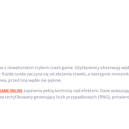
i Przepisy Głó
w z nowatorskim trybem crash game. Użytkownicy obserwują wędkar
 Każda runda zaczyna się od złożenia stawki, a następnie mnożni
wa, przed lina wędki nie pęknie.
zapewnia pełną kontrolę nad efektem. Dane wskazują, 
 GAME ONLINE
ywa certyfikowany generujący liczb przypadkowych (RNG), potwi