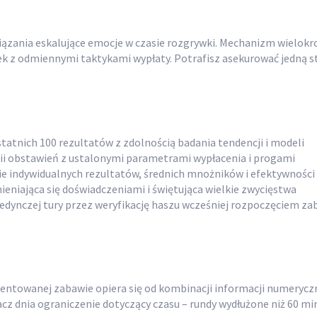
ązania eskalujące emocje w czasie rozgrywki. Mechanizm wielokr
z odmiennymi taktykami wypłaty. Potrafisz asekurować jedną s
kcje Techniczne
atnich 100 rezultatów z zdolnością badania tendencji i modeli
ii obstawień z ustalonymi parametrami wypłacenia i progami
 indywidualnych rezultatów, średnich mnożników i efektywności 
niająca się doświadczeniami i świętująca wielkie zwycięstwa
jedynczej tury przez weryfikację haszu wcześniej rozpoczęciem z
e Sesji Gry
zentowanej zabawie opiera się od kombinacji informacji numeryczn
z dnia ograniczenie dotyczący czasu – rundy wydłużone niż 60 mi