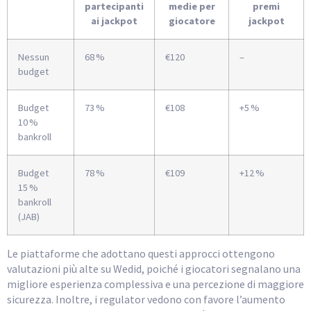
partecipanti
medie per
premi
ai jackpot
giocatore
jackpot
Nessun
68 %
€120
–
budget
Budget
73 %
€108
+5 %
10 %
bankroll
Budget
78 %
€109
+12 %
15 %
bankroll
(JAB)
Le piattaforme che adottano questi approcci ottengono
valutazioni più alte su Wedid, poiché i giocatori segnalano una
migliore esperienza complessiva e una percezione di maggiore
sicurezza. Inoltre, i regulator vedono con favore l’aumento