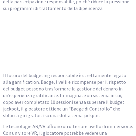
della partecipazione responsabile, poiché riduce la pressione
sui programmi di trattamento della dipendenza.
7. Prospettive future:
gamification, realtà
aumentata e assistenti
virtuali – ≈ 350 parole
Il futuro del budgeting responsabile è strettamente legato
alla gamification. Badge, livelli e ricompense per il rispetto
del budget possono trasformare la gestione del denaro in
un’esperienza gratificante. Immaginate un sistema in cui,
dopo aver completato 10 sessioni senza superare il budget
jackpot, il giocatore ottiene un “Badge di Controllo” che
sblocca giri gratuiti su una slot a tema jackpot.
Le tecnologie AR/VR offrono un ulteriore livello di immersione.
Con un visore VR, il giocatore potrebbe vedere una