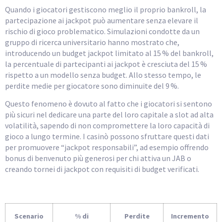
Quando i giocatori gestiscono meglio il proprio bankroll, la
partecipazione ai jackpot può aumentare senza elevare il
rischio di gioco problematico. Simulazioni condotte da un
gruppo di ricerca universitario hanno mostrato che,
introducendo un budget jackpot limitato al 15 % del bankroll,
la percentuale di partecipanti ai jackpot è cresciuta del 15 %
rispetto a un modello senza budget. Allo stesso tempo, le
perdite medie per giocatore sono diminuite del 9 %.
Questo fenomeno è dovuto al fatto che i giocatori si sentono
più sicuri nel dedicare una parte del loro capitale a slot ad alta
volatilità, sapendo di non compromettere la loro capacità di
gioco a lungo termine. I casinò possono sfruttare questi dati
per promuovere “jackpot responsabili”, ad esempio offrendo
bonus di benvenuto più generosi per chi attiva un JAB o
creando tornei di jackpot con requisiti di budget verificati.
Scenario di crescita
Scenario
% di
Perdite
Incremento