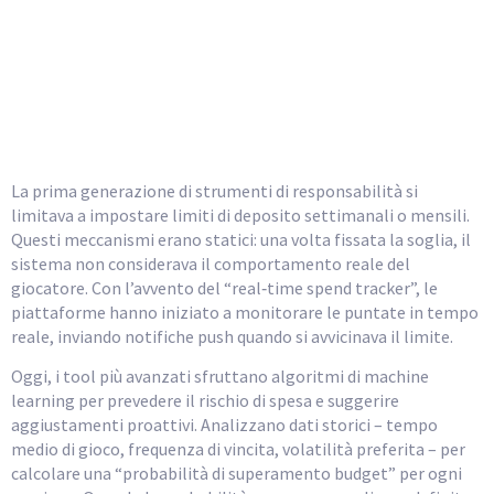
budgeting: dalle soglie
fisse all’intelligenza
predittiva – ≈ 380 parole
La prima generazione di strumenti di responsabilità si
limitava a impostare limiti di deposito settimanali o mensili.
Questi meccanismi erano statici: una volta fissata la soglia, il
sistema non considerava il comportamento reale del
giocatore. Con l’avvento del “real‑time spend tracker”, le
piattaforme hanno iniziato a monitorare le puntate in tempo
reale, inviando notifiche push quando si avvicinava il limite.
Oggi, i tool più avanzati sfruttano algoritmi di machine
learning per prevedere il rischio di spesa e suggerire
aggiustamenti proattivi. Analizzano dati storici – tempo
medio di gioco, frequenza di vincita, volatilità preferita – per
calcolare una “probabilità di superamento budget” per ogni