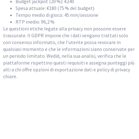
Budget jackpot (20 %): €240
Spesa attuale: €180 (75 % del budget)
Tempo medio di gioco: 45 min/sessione
RTP medio: 96,2 %
Le questioni etiche legate alla privacy non possono essere
trascurate. Il GDPR impone che i dati vengano trattati solo
con consenso informato, che l’utente possa revocare in
qualsiasi momento e che le informazioni siano conservate per
un periodo limitato. Wedid, nella sua analisi, verifica che le
piattaforme rispettino questi requisiti e assegna punteggi più
alti a chi offre opzioni di esportazione dati e policy di privacy
chiare.
6. Impatto sui jackpot:
più giocatori, più premi,
ma con più controllo –
≈ 360 parole