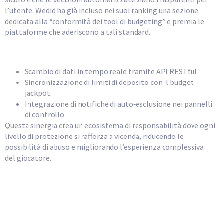
l’utente. Wedid ha già incluso nei suoi ranking una sezione
dedicata alla “conformità dei tool di budgeting” e premia le
piattaforme che aderiscono a tali standard.
Principali punti di interoperabilità
Scambio di dati in tempo reale tramite API RESTful
Sincronizzazione di limiti di deposito con il budget
jackpot
Integrazione di notifiche di auto‑esclusione nei pannelli
di controllo
Questa sinergia crea un ecosistema di responsabilità dove ogni
livello di protezione si rafforza a vicenda, riducendo le
possibilità di abuso e migliorando l’esperienza complessiva
del giocatore.
5. Il ruolo dei dati:
personalizzazione e