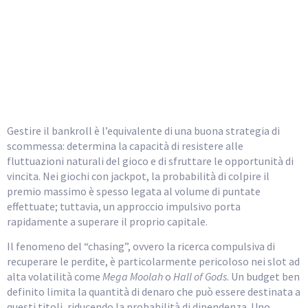
1. Perché il bankroll è la
chiave per giocare ai
jackpot in modo
sostenibile – ≈ 340 parole
Gestire il bankroll è l’equivalente di una buona strategia di
scommessa: determina la capacità di resistere alle
fluttuazioni naturali del gioco e di sfruttare le opportunità di
vincita. Nei giochi con jackpot, la probabilità di colpire il
premio massimo è spesso legata al volume di puntate
effettuate; tuttavia, un approccio impulsivo porta
rapidamente a superare il proprio capitale.
Il fenomeno del “chasing”, ovvero la ricerca compulsiva di
recuperare le perdite, è particolarmente pericoloso nei slot ad
alta volatilità come
Mega Moolah
o
Hall of Gods
. Un budget ben
definito limita la quantità di denaro che può essere destinata a
questi titoli, riducendo la probabilità di dipendenza. Uno