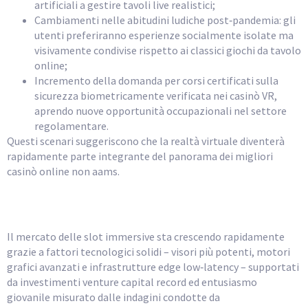
artificiali a gestire tavoli live realistici;
Cambiamenti nelle abitudini ludiche post‑pandemia: gli
utenti preferiranno esperienze socialmente isolate ma
visivamente condivise rispetto ai classici giochi da tavolo
online;
Incremento della domanda per corsi certificati sulla
sicurezza biometricamente verificata nei casinò VR,
aprendo nuove opportunità occupazionali nel settore
regolamentare.
Questi scenari suggeriscono che la realtà virtuale diventerà
rapidamente parte integrante del panorama dei migliori
casinò online non aams.
Conclusione
Il mercato delle slot immersive sta crescendo rapidamente
grazie a fattori tecnologici solidi – visori più potenti, motori
grafici avanzati e infrastrutture edge low‑latency – supportati
da investimenti venture capital record ed entusiasmo
giovanile misurato dalle indagini condotte da