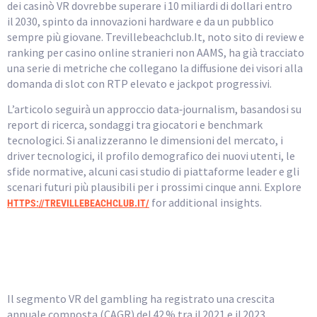
dei casinò VR dovrebbe superare i 10 miliardi di dollari entro
il 2030, spinto da innovazioni hardware e da un pubblico
sempre più giovane. Trevillebeachclub.It, noto sito di review e
ranking per casino online stranieri non AAMS, ha già tracciato
una serie di metriche che collegano la diffusione dei visori alla
domanda di slot con RTP elevato e jackpot progressivi.
L’articolo seguirà un approccio data‑journalism, basandosi su
report di ricerca, sondaggi tra giocatori e benchmark
tecnologici. Si analizzeranno le dimensioni del mercato, i
driver tecnologici, il profilo demografico dei nuovi utenti, le
sfide normative, alcuni casi studio di piattaforme leader e gli
scenari futuri più plausibili per i prossimi cinque anni. Explore
for additional insights.
HTTPS://TREVILLEBEACHCLUB.IT/
Dimensioni del mercato
VR nel gambling
Il segmento VR del gambling ha registrato una crescita
annuale composta (CAGR) del 42 % tra il 2021 e il 2023,