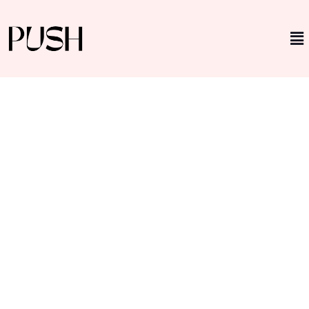
Il futuro delle slot
immersivi: come la
realtà virtuale sta
rimodellando
l’industria dei casinò
online
Il futuro delle slot