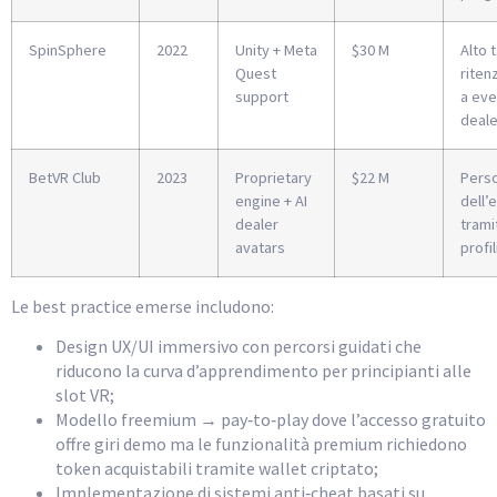
SpinSphere
2022
Unity + Meta
$30 M
Alto 
Quest
riten
support
a eve
deale
BetVR Club
2023
Proprietary
$22 M
Perso
engine + AI
dell’
dealer
trami
avatars
profi
Le best practice emerse includono:
Design UX/UI immersivo con percorsi guidati che
riducono la curva d’apprendimento per principianti alle
slot VR;
Modello freemium → pay‑to‑play dove l’accesso gratuito
offre giri demo ma le funzionalità premium richiedono
token acquistabili tramite wallet criptato;
Implementazione di sistemi anti‑cheat basati su