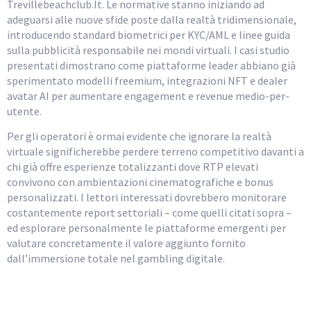
Trevillebeachclub.It. Le normative stanno iniziando ad
adeguarsi alle nuove sfide poste dalla realtà tridimensionale,
introducendo standard biometrici per KYC/AML e linee guida
sulla pubblicità responsabile nei mondi virtuali. I casi studio
presentati dimostrano come piattaforme leader abbiano già
sperimentato modelli freemium, integrazioni NFT e dealer
avatar AI per aumentare engagement e revenue medio-per-
utente.
Per gli operatori è ormai evidente che ignorare la realtà
virtuale significherebbe perdere terreno competitivo davanti a
chi già offre esperienze totalizzanti dove RTP elevati
convivono con ambientazioni cinematografiche e bonus
personalizzati. I lettori interessati dovrebbero monitorare
costantemente report settoriali – come quelli citati sopra –
ed esplorare personalmente le piattaforme emergenti per
valutare concretamente il valore aggiunto fornito
dall’immersione totale nel gambling digitale.
Leave a Reply