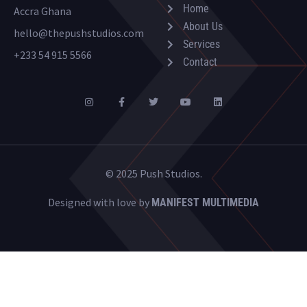
Home
Accra Ghana
About Us
hello@thepushstudios.com
Services
+233 54 915 5566
Contact
© 2025 Push Studios.
Designed with love by
MANIFEST MULTIMEDIA