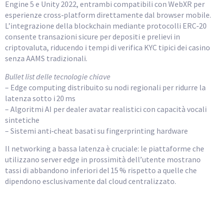
Engine 5 e Unity 2022, entrambi compatibili con WebXR per
esperienze cross‑platform direttamente dal browser mobile.
L’integrazione della blockchain mediante protocolli ERC‑20
consente transazioni sicure per depositi e prelievi in
criptovaluta, riducendo i tempi di verifica KYC tipici dei casino
senza AAMS tradizionali.
Bullet list delle tecnologie chiave
– Edge computing distribuito su nodi regionali per ridurre la
latenza sotto i 20 ms
– Algoritmi AI per dealer avatar realistici con capacità vocali
sintetiche
– Sistemi anti‑cheat basati su fingerprinting hardware
Il networking a bassa latenza è cruciale: le piattaforme che
utilizzano server edge in prossimità dell’utente mostrano
tassi di abbandono inferiori del 15 % rispetto a quelle che
dipendono esclusivamente dal cloud centralizzato.
Profilo demografico del