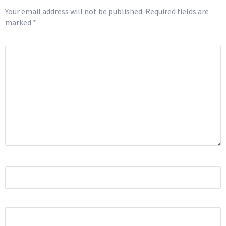
Your email address will not be published.
Required fields are
marked
*
COMMENT
*
NAME
*
EMAIL
*