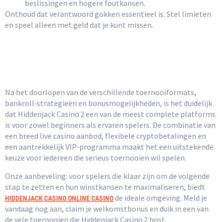
beslissingen en hogere foutkansen.
Onthoud dat verantwoord gokken essentieel is. Stel limieten
en speel alleen met geld dat je kunt missen.
Eindconclusie en
aanbevolen actie
Na het doorlopen van de verschillende toernooiformats,
bankroll‑strategieën en bonusmogelijkheden, is het duidelijk
dat Hiddenjack Casino 2 een van de meest complete platforms
is voor zowel beginners als ervaren spelers. De combinatie van
een breed live casino aanbod, flexibele cryptobetalingen en
een aantrekkelijk VIP‑programma maakt het een uitstekende
keuze voor iedereen die serieus toernooien wil spelen.
Onze aanbeveling: voor spelers die klaar zijn om de volgende
stap te zetten en hun winstkansen te maximaliseren, biedt
de ideale omgeving. Meld je
HIDDENJACK CASINO ONLINE CASINO
vandaag nog aan, claim je welkomstbonus en duik in een van
de vele toernooien die Hiddenjack Casino 2 host.