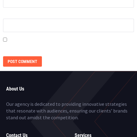
WEBSITE
SAVE MY NAME, EMAIL, AND WEBSITE IN THIS BROWSER FOR THE NEXT
TIME I COMMENT.
About Us
Our agency is dedicated to providing innovative strategies
that resonate with audiences, ensuring our clients’ brands
stand out amidst the competition.
Contact Us
Services