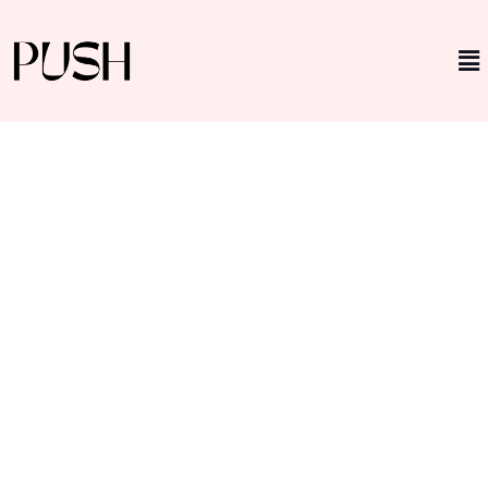
Insider‑strategieën
voor succes in
toernooien bij
Hiddenjack Casino 2
Insider‑strategieën voor
succes in toernooien bij
Hiddenjack Casino 2