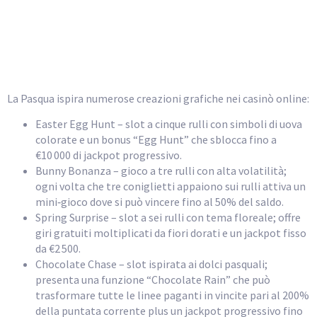
Sezione 4 – “Le Slot a
Tema Pasquale con
Jackpot da Non Perdere”
La Pasqua ispira numerose creazioni grafiche nei casinò online:
Easter Egg Hunt – slot a cinque rulli con simboli di uova
colorate e un bonus “Egg Hunt” che sblocca fino a
€10 000 di jackpot progressivo.
Bunny Bonanza – gioco a tre rulli con alta volatilità;
ogni volta che tre coniglietti appaiono sui rulli attiva un
mini‑gioco dove si può vincere fino al 50% del saldo.
Spring Surprise – slot a sei rulli con tema floreale; offre
giri gratuiti moltiplicati da fiori dorati e un jackpot fisso
da €2 500.
Chocolate Chase – slot ispirata ai dolci pasquali;
presenta una funzione “Chocolate Rain” che può
trasformare tutte le linee paganti in vincite pari al 200%
della puntata corrente plus un jackpot progressivo fino