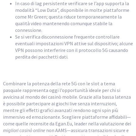
In caso di lag persistente verificare se l’app supporta la
modalità “Low Data”, disponibile in molte piattaforme
come Mr Green; questa riduce temporaneamente la
qualità video mantenendo comunque stabile la
connessione.
Se si verifica disconnessione frequente controllare
eventuali impostazioni VPN attive sul dispositivo; alcune
VPN possono interferire con il protocollo 5G causando
perdita dei pacchetti dati.
Conclusione
Combinare la potenza della rete 5G con le slot a tema
pasquale rappresenta oggi l’opportunità ideale per chi si
avvicina al mondo dei casinò mobile. Grazie alla bassa latenza
è possibile partecipare ai giochi live senza interruzioni,
mentre gli effetti grafici avanzati rendono ogni spin più
immersivo ed emozionante. Scegliere piattaforme affidabili—
come quelle recensite da Egan.Eu, leader nella valutazione dei
migliori casinò online
non AAMS—assicura transazioni sicure e