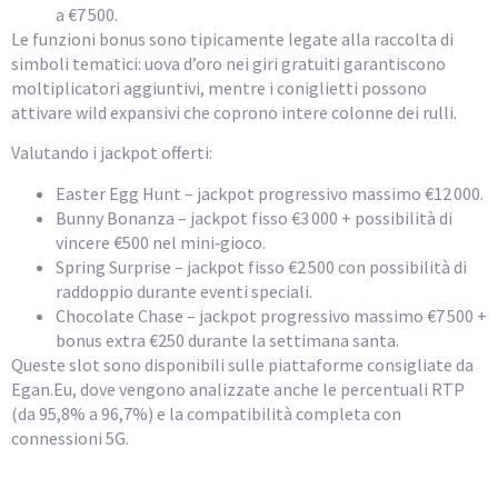
a €7 500.
Le funzioni bonus sono tipicamente legate alla raccolta di
simboli tematici: uova d’oro nei giri gratuiti garantiscono
moltiplicatori aggiuntivi, mentre i coniglietti possono
attivare wild expansivi che coprono intere colonne dei rulli.
Valutando i jackpot offerti:
Easter Egg Hunt – jackpot progressivo massimo €12 000.
Bunny Bonanza – jackpot fisso €3 000 + possibilità di
vincere €500 nel mini‑gioco.
Spring Surprise – jackpot fisso €2 500 con possibilità di
raddoppio durante eventi speciali.
Chocolate Chase – jackpot progressivo massimo €7 500 +
bonus extra €250 durante la settimana santa.
Queste slot sono disponibili sulle piattaforme consigliate da
Egan.Eu, dove vengono analizzate anche le percentuali RTP
(da 95,8% a 96,7%) e la compatibilità completa con
connessioni 5G.
Sezione 5 – “Come