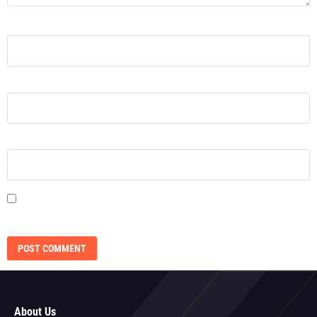
NAME
*
EMAIL
*
WEBSITE
SAVE MY NAME, EMAIL, AND WEBSITE IN THIS BROWSER FOR THE NEXT
TIME I COMMENT.
About Us