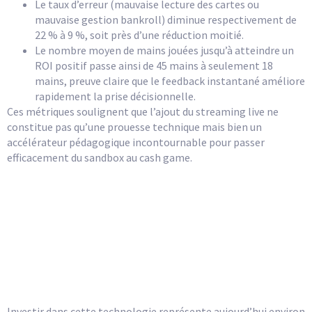
Le taux d’erreur (mauvaise lecture des cartes ou
mauvaise gestion bankroll) diminue respectivement de
22 % à 9 %, soit près d’une réduction moitié.
Le nombre moyen de mains jouées jusqu’à atteindre un
ROI positif passe ainsi de 45 mains à seulement 18
mains, preuve claire que le feedback instantané améliore
rapidement la prise décisionnelle.
Ces métriques soulignent que l’ajout du streaming live ne
constitue pas qu’une prouesse technique mais bien un
accélérateur pédagogique incontournable pour passer
efficacement du sandbox au cash game.
Le point de vue des
opérateurs : pourquoi
investir dans le free play
live ?
Investir dans cette technologie représente aujourd’hui environ