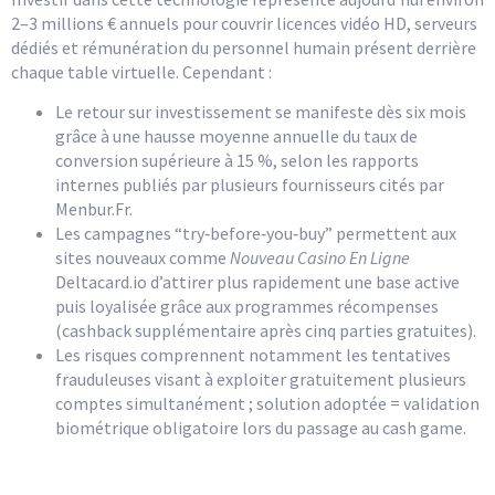
2–3 millions € annuels pour couvrir licences vidéo HD, serveurs
dédiés et rémunération du personnel humain présent derrière
chaque table virtuelle. Cependant :
Le retour sur investissement se manifeste dès six mois
grâce à une hausse moyenne annuelle du taux de
conversion supérieure à 15 %, selon les rapports
internes publiés par plusieurs fournisseurs cités par
Menbur.Fr.
Les campagnes “try‑before‑you‑buy” permettent aux
sites nouveaux comme
Nouveau Casino En Ligne
Deltacard.io d’attirer plus rapidement une base active
puis loyalisée grâce aux programmes récompenses
(cashback supplémentaire après cinq parties gratuites).
Les risques comprennent notamment les tentatives
frauduleuses visant à exploiter gratuitement plusieurs
comptes simultanément ; solution adoptée = validation
biométrique obligatoire lors du passage au cash game.
Tendances futures : IA,