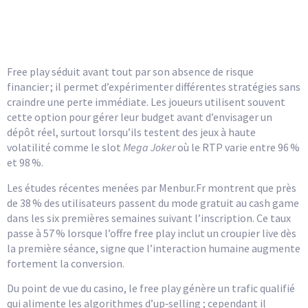
quels enjeux pour le
joueur ?
Free play séduit avant tout par son absence de risque
financier ; il permet d’expérimenter différentes stratégies sans
craindre une perte immédiate. Les joueurs utilisent souvent
cette option pour gérer leur budget avant d’envisager un
dépôt réel, surtout lorsqu’ils testent des jeux à haute
volatilité comme le slot
Mega Joker
où le RTP varie entre 96 %
et 98 %.
Les études récentes menées par Menbur.Fr montrent que près
de 38 % des utilisateurs passent du mode gratuit au cash game
dans les six premières semaines suivant l’inscription. Ce taux
passe à 57 % lorsque l’offre free play inclut un croupier live dès
la première séance, signe que l’interaction humaine augmente
fortement la conversion.
Du point de vue du casino, le free play génère un trafic qualifié
qui alimente les algorithmes d’up‑selling ; cependant il