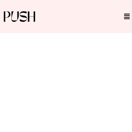
Jeux gratuits et
croupiers en direct : la
nouvelle vague qui
transforme
l’apprentissage du
casino en ligne
Jeux gratuits et