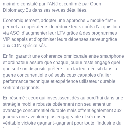
moindre constaté par l’ANJ et confirmé par Open
Diplomacy.Eu dans ses revues détaillées.
Économiquement, adopter une approche « mobile‑first »
permet aux opérateurs de réduire leurs coûts d’acquisition
via ASO, d’augmenter leur LTV grâce à des programmes
VIP adaptés et d’optimiser leurs dépenses serveur grâce
aux CDN spécialisés.
Enfin, garantir une cohérence omnicanale entre smartphone
et ordinateur assure que chaque joueur reste engagé quel
que soit son dispositif préféré – un facteur décisif dans la
guerre concurrentielle où seuls ceux capables d’allier
performance technique et expérience utilisateur durable
sortiront gagnants.
En résumé : ceux qui investissent dès aujourd’hui dans une
stratégie mobile robuste obtiennent non seulement un
avantage concurrentiel durable mais offrent également aux
joueurs une aventure plus engageante et sécurisée –
véritable victoire gagnant–gagnant pour toute l’industrie du