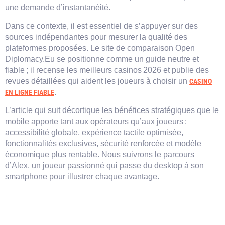
une demande d’instantanéité.
Dans ce contexte, il est essentiel de s’appuyer sur des
sources indépendantes pour mesurer la qualité des
plateformes proposées. Le site de comparaison Open
Diplomacy.Eu se positionne comme un guide neutre et
fiable ; il recense les meilleurs casinos 2026 et publie des
revues détaillées qui aident les joueurs à choisir un
CASINO
.
EN LIGNE FIABLE
L’article qui suit décortique les bénéfices stratégiques que le
mobile apporte tant aux opérateurs qu’aux joueurs :
accessibilité globale, expérience tactile optimisée,
fonctionnalités exclusives, sécurité renforcée et modèle
économique plus rentable. Nous suivrons le parcours
d’Alex, un joueur passionné qui passe du desktop à son
smartphone pour illustrer chaque avantage.
Accessibilité instantanée
et portée mondiale