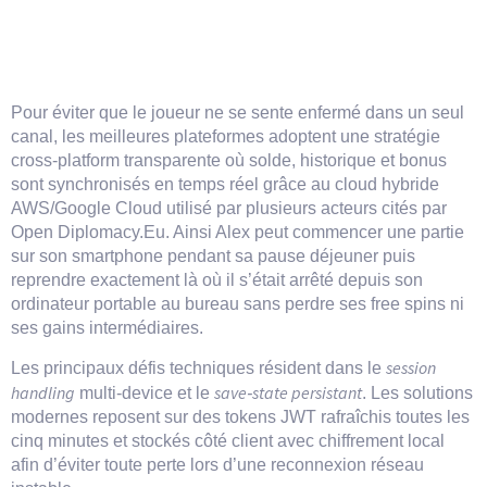
garder le joueur engagé
entre mobile et desktop
Pour éviter que le joueur ne se sente enfermé dans un seul
canal, les meilleures plateformes adoptent une stratégie
cross‑platform transparente où solde, historique et bonus
sont synchronisés en temps réel grâce au cloud hybride
AWS/Google Cloud utilisé par plusieurs acteurs cités par
Open Diplomacy.Eu. Ainsi Alex peut commencer une partie
sur son smartphone pendant sa pause déjeuner puis
reprendre exactement là où il s’était arrêté depuis son
ordinateur portable au bureau sans perdre ses free spins ni
ses gains intermédiaires.
session
Les principaux défis techniques résident dans le
handling
save‑state persistant
multi‑device et le
. Les solutions
modernes reposent sur des tokens JWT rafraîchis toutes les
cinq minutes et stockés côté client avec chiffrement local
afin d’éviter toute perte lors d’une reconnexion réseau